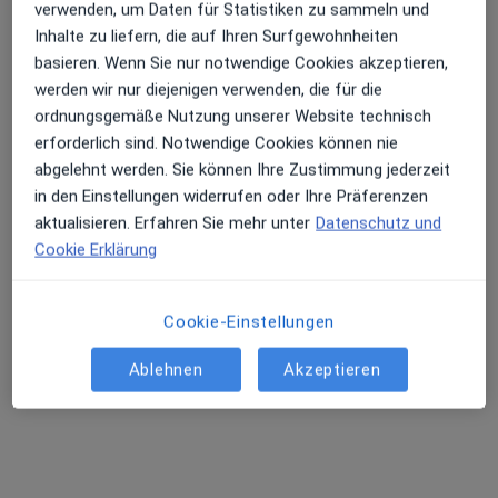
Terminanfrage senden
verwenden, um Daten für Statistiken zu sammeln und
Inhalte zu liefern, die auf Ihren Surfgewohnheiten
basieren. Wenn Sie nur notwendige Cookies akzeptieren,
werden wir nur diejenigen verwenden, die für die
ordnungsgemäße Nutzung unserer Website technisch
erforderlich sind. Notwendige Cookies können nie
abgelehnt werden. Sie können Ihre Zustimmung jederzeit
in den Einstellungen widerrufen oder Ihre Präferenzen
aktualisieren. Erfahren Sie mehr unter
Datenschutz und
Dr. med. Simone Bodenhausen
Cookie Erklärung
·
Mehr
Internistin, Naturheilverfahren, Akupunkteurin
172 Bewertungen
Cookie-Einstellungen
Ablehnen
Akzeptieren
Klosterstr. 2 b, Moers
•
Zu Google Maps
Praxis Dr.med. Simone Bodenhausen Fachärztin für Innere Medizin
Dieser Arzt bzw. diese Ärztin bietet keine Online-Terminbuchung an diesem Standort an.
Terminanfrage senden