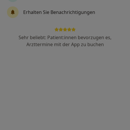
Dr. med. Ruslan Vinokurov
Erhalten Sie Benachrichtigungen
Internist, Pneumologe, Allergologe
105 Bewertungen
Sehr beliebt: Patient:innen bevorzugen es,
Adresse
Videosprechstunde
Arzttermine mit der App zu buchen
Im Osterfeld 1, Voerde
•
Zu Google Maps
Praxis Ruslan Vinokurov Facharzt für Innere Medizin
Dieser Arzt bzw. diese Ärztin bietet keine Online-Terminbuchung an diesem Standort an.
Terminanfrage senden