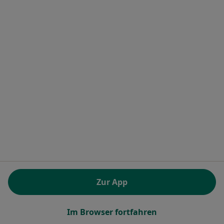
Kerstin Sterkenburgh
Internistin
1 Bewertung
Molkereiplatz 23, Hamminkeln
•
Zu Google Maps
Praxis Kerstin Sterkenburgh Fachärztin für Innere Medizin
Dieser Arzt bzw. diese Ärztin bietet keine Online-Terminbuchung an diesem Standort an.
Terminanfrage senden
Zur App
1
2
3
...
9
Im Browser fortfahren
Ähnliche Suchen