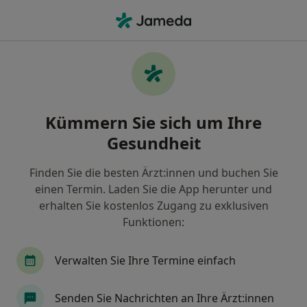
Ha
Internist • Wesel, Nordrhein-Westfalen
Filter & Sortierung
Zu Google Maps
Internist in Wesel: Termin buchen mit
Kümmern Sie sich um Ihre
jameda
Gesundheit
Finden Sie Internisten in Wesel und buchen Sie
online ohne zusätzliche Kosten.
Finden Sie die besten Ärzt:innen und buchen Sie
Wie wir die Suchergebnisse sortieren
einen Termin. Laden Sie die App herunter und
erhalten Sie kostenlos Zugang zu exklusiven
Funktionen:
Verwalten Sie Ihre Termine einfach
Senden Sie Nachrichten an Ihre Ärzt:innen