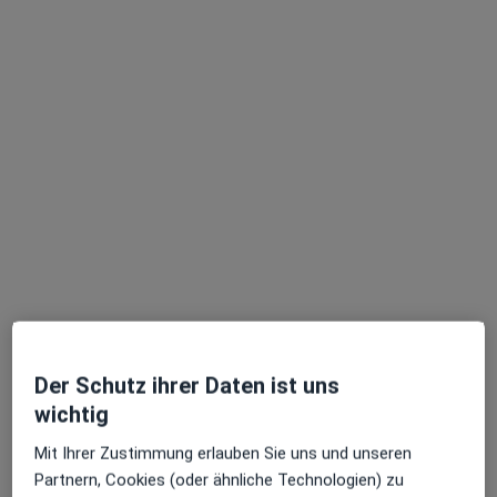
Gebieten nahe Ihrer Suche.
Dr. med. (Univ.Rom) Lorenzo Bruno
Internist, Akupunkteur, Allgemeinmediziner
111 Bewertungen
Der Schutz ihrer Daten ist uns
Ostwall 238, Krefeld
•
Zu Google Maps
wichtig
Praxis Dr. med. Lorenzo Bruno Facharzt für Innere Medizin
Dieser Arzt bzw. diese Ärztin bietet keine Online-Terminbuchung an diesem Standort an.
Mit Ihrer Zustimmung erlauben Sie uns und unseren
Partnern, Cookies (oder ähnliche Technologien) zu