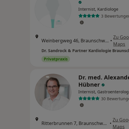
Internist, Kardiologe
3 Bewertunge
Zu Goo
Weinbergweg 46, Braunschweig
•
Maps
Dr. Sandrock & Partner Kardiologie Brauns
Privatpraxis
Dr. med. Alexand
Hübner
Internist, Gastroenterolo
30 Bewertung
Zu Goo
Ritterbrunnen 7, Braunschweig
•
Maps