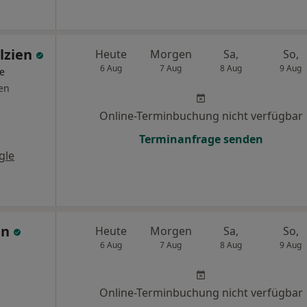
olzien
Heute
Morgen
Sa,
So,
6 Aug
7 Aug
8 Aug
9 Aug
ge
en
Online-Terminbuchung nicht verfügbar
Terminanfrage senden
gle
an
Heute
Morgen
Sa,
So,
6 Aug
7 Aug
8 Aug
9 Aug
Online-Terminbuchung nicht verfügbar