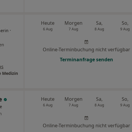
Heute
Morgen
Sa,
So,
6 Aug
7 Aug
8 Aug
9 Aug
·
nerin
en
Online-Terminbuchung nicht verfügbar
Terminanfrage senden
ps
e Medizin
ke
Heute
Morgen
Sa,
So,
6 Aug
7 Aug
8 Aug
9 Aug
ge
n
Online-Terminbuchung nicht verfügbar