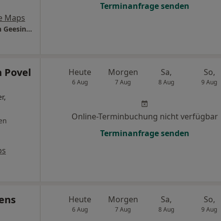
Terminanfrage senden
e Maps
Gastroenterologie im GZ K10 Dr.med. Martin Geesink Christoph Teschke und Dr.med. Martin Genschel
n Povel
Heute
Morgen
Sa,
So,
6 Aug
7 Aug
8 Aug
9 Aug
r,
Online-Terminbuchung nicht verfügbar
en
Terminanfrage senden
ps
rens
Heute
Morgen
Sa,
So,
6 Aug
7 Aug
8 Aug
9 Aug