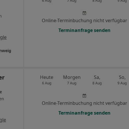
6 Aug
7 Aug
8 Aug
9 Aug
n
Online-Terminbuchung nicht verfügbar
Terminanfrage senden
gle
chweig
er
Heute
Morgen
Sa,
So,
6 Aug
7 Aug
8 Aug
9 Aug
ge
en
Online-Terminbuchung nicht verfügbar
Terminanfrage senden
gle