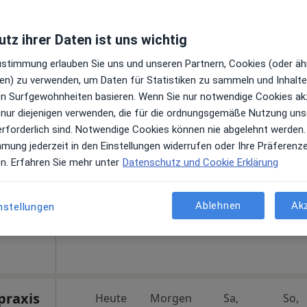
Dr. med. Arne Brattström, Dr. Sandrock und Partner Fachärzte
tz ihrer Daten ist uns wichtig
Zustimmung erlauben Sie uns und unseren Partnern, Cookies (oder äh
en) zu verwenden, um Daten für Statistiken zu sammeln und Inhalte 
Heute
Morgen
Sa,
So,
ren Surfgewohnheiten basieren. Wenn Sie nur notwendige Cookies ak
6 Aug
7 Aug
8 Aug
9 Aug
 nur diejenigen verwenden, die für die ordnungsgemäße Nutzung uns
erforderlich sind. Notwendige Cookies können nie abgelehnt werden.
gen
mmung jederzeit in den Einstellungen widerrufen oder Ihre Präferenz
Online-Terminbuchung nicht verfügbar
en. Erfahren Sie mehr unter
Datenschutz und Cookie Erklärung
Terminanfrage senden
gle
Ablehnen
Ak
nstellungen
Praxis Markus Rech Facharzt für Innere Medizin und Kardiologie
praxis
Heute
Morgen
Sa,
So,