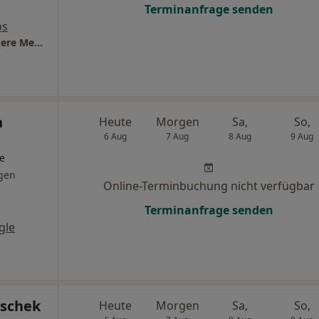
Terminanfrage senden
ps
Praxis Qurat Ul Ain Imran Fachärztin für Innere Medizin
n
Heute
Morgen
Sa,
So,
6 Aug
7 Aug
8 Aug
9 Aug
ge
gen
Online-Terminbuchung nicht verfügbar
Terminanfrage senden
gle
tschek
Heute
Morgen
Sa,
So,