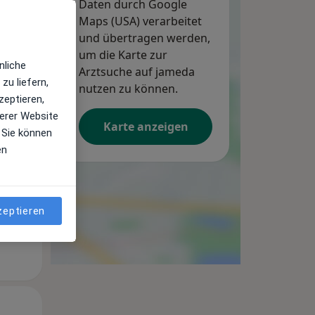
Daten durch Google
Maps (USA) verarbeitet
und übertragen werden,
um die Karte zur
nliche
Arztsuche auf jameda
zu liefern,
Mo,
Di,
Mi,
nutzen zu können.
zeptieren,
10 Aug
11 Aug
12 Aug
erer Website
Karte anzeigen
 Sie können
en
zeptieren
Mo,
Di,
Mi,