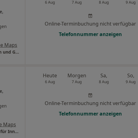
6 Aug
7 Aug
8 Aug
9 Aug
e,
Online-Terminbuchung nicht verfügbar
gen
Telefonnummer anzeigen
le Maps
Praxis Udo Kolm Facharzt für Innere Medizin und Gastroenterologie
Heute
Morgen
Sa,
So,
6 Aug
7 Aug
8 Aug
9 Aug
e,
Online-Terminbuchung nicht verfügbar
gen
Telefonnummer anzeigen
e Maps
Praxis Dr.med. Felix Stockhammer Facharzt für Innere Medizin und Gastroenterologie