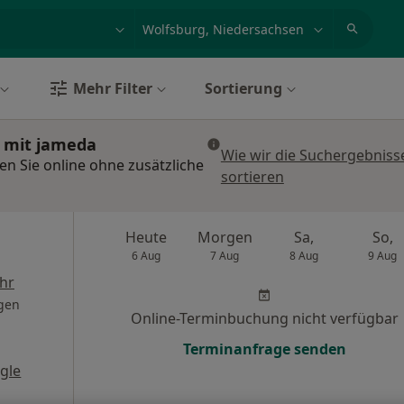
et, Erkrankung, Name
z.B. Berlin
Mehr Filter
Sortierung
n mit jameda
Wie wir die Suchergebniss
en Sie online ohne zusätzliche
sortieren
Heute
Morgen
Sa,
So,
6 Aug
7 Aug
8 Aug
9 Aug
hr
gen
Online-Terminbuchung nicht verfügbar
Terminanfrage senden
gle