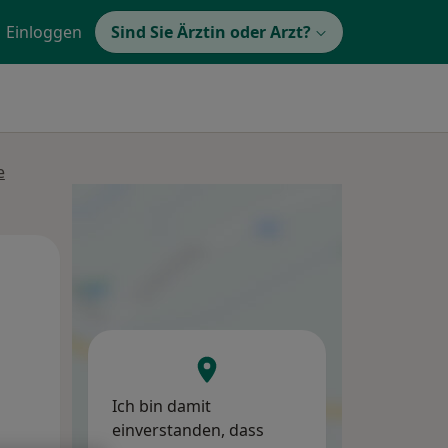
Einloggen
Sind Sie Ärztin oder Arzt?
e
Mo,
Di,
Mi,
10 Aug
11 Aug
12 Aug
Ich bin damit
einverstanden, dass