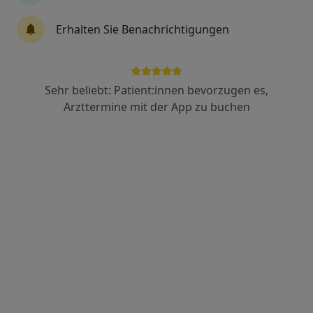
Jeannette König
Erhalten Sie Benachrichtigungen
·
Mehr
Zahnärztin
46 Bewertungen
Sehr beliebt: Patient:innen bevorzugen es,
Adresse
Videosprechstunde
Arzttermine mit der App zu buchen
Sack 15, Braunschweig
•
Zu Google Maps
Zahnarztpraxis Jeannette König und Partner
Dieser Arzt bzw. diese Ärztin bietet keine Online-Terminbuchung an diesem Standort an.
Terminanfrage senden