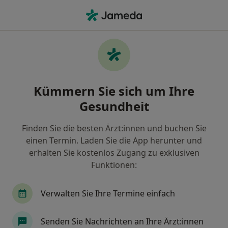
Ha
Zahnarzt • Wolfsburg, Niedersachsen
Filter & Sortierung
Zu Google Maps
Zahnarzt in Wolfsburg: Termin buchen
Kümmern Sie sich um Ihre
mit jameda
Gesundheit
Finden Sie Zahnärzte in Wolfsburg und buchen Sie
online ohne zusätzliche Kosten.
Finden Sie die besten Ärzt:innen und buchen Sie
Wie wir die Suchergebnisse sortieren
einen Termin. Laden Sie die App herunter und
erhalten Sie kostenlos Zugang zu exklusiven
Funktionen:
Verwalten Sie Ihre Termine einfach
Senden Sie Nachrichten an Ihre Ärzt:innen