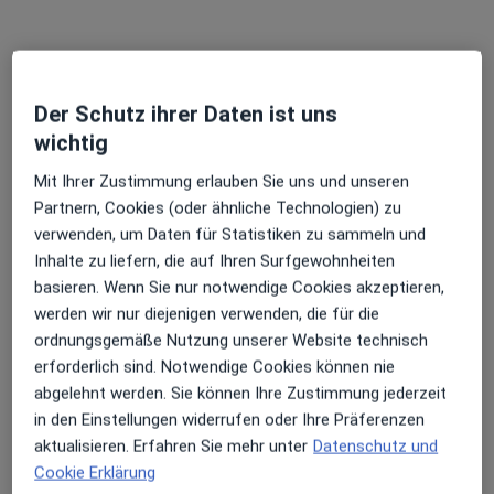
Hussam Sibai
·
Mehr
Zahnarzt, Kieferorthopäde
Der Schutz ihrer Daten ist uns
35 Bewertungen
wichtig
Adolfstr. 41, Braunschweig
•
Zu Google Maps
Mit Ihrer Zustimmung erlauben Sie uns und unseren
Kieferorthopädische Fachpraxis Dr.Hussam Sibai
Partnern, Cookies (oder ähnliche Technologien) zu
verwenden, um Daten für Statistiken zu sammeln und
Dieser Arzt bzw. diese Ärztin bietet keine Online-Terminbuchung an diesem Standort an.
Inhalte zu liefern, die auf Ihren Surfgewohnheiten
Terminanfrage senden
basieren. Wenn Sie nur notwendige Cookies akzeptieren,
werden wir nur diejenigen verwenden, die für die
ordnungsgemäße Nutzung unserer Website technisch
erforderlich sind. Notwendige Cookies können nie
Ärzte und Heilberufler verfügbar
abgelehnt werden. Sie können Ihre Zustimmung jederzeit
Diese Ärzte und Heilberufler befinden sich
in den Einstellungen widerrufen oder Ihre Präferenzen
außerhalb von Wolfsburg, Niedersachsen in
aktualisieren. Erfahren Sie mehr unter
Datenschutz und
Gebieten nahe Ihrer Suche.
Cookie Erklärung