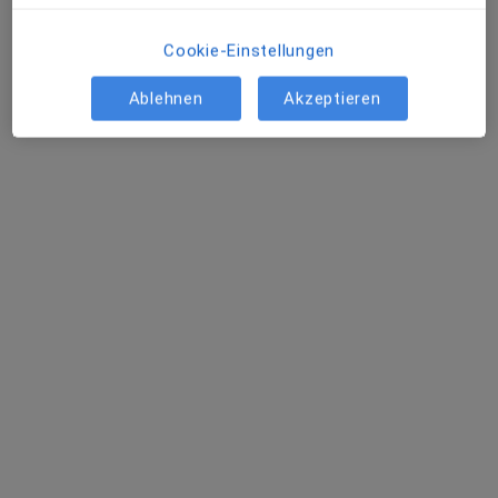
Cookie-Einstellungen
Ablehnen
Akzeptieren
Dr. M. Anas Mahjoub
·
Mehr
Zahnarzt
94 Bewertungen
Okerstr. 14, Braunschweig
•
Zu Google Maps
Praxis Mohammed Anas Mahjoub Zahnarzt
Dieser Arzt bzw. diese Ärztin bietet keine Online-Terminbuchung an diesem Standort an.
Terminanfrage senden