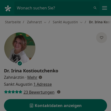
Ha
Wonach suchen Sie?
Startseite
Zahnarzt
Sankt Augustin
Dr. Irina Ko
Stadt ändern
Stadt ändern
Dr.
Irina Kostioutchenko
über Spezialisierungen
Zahnärztin
·
Mehr
Sankt Augustin
1 Adresse
23 Bewertungen
Kontaktdaten anzeigen