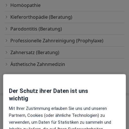
Homöopathie
Kieferorthopädie (Beratung)
Parodontitis (Beratung)
Professionelle Zahnreinigung (Prophylaxe)
Zahnersatz (Beratung)
Ästhetische Zahnmedizin
Wie funktioniert die Preisbildung?
Der Schutz ihrer Daten ist uns
wichtig
Praxis
Mit Ihrer Zustimmung erlauben Sie uns und unseren
Partnern, Cookies (oder ähnliche Technologien) zu
Praxis Dr.Irina Kostioutchenko Zahnärztin
verwenden, um Daten für Statistiken zu sammeln und
Niederpleiser Str. 58,
Niederpleis
, 53757
Sankt