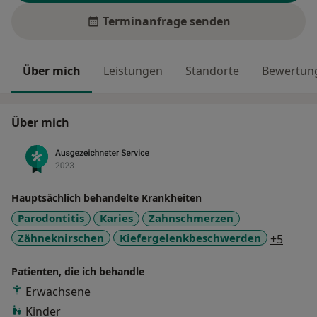
Terminanfrage senden
Über mich
Leistungen
Standorte
Bewertung
Über mich
Hauptsächlich behandelte Krankheiten
Parodontitis
Karies
Zahnschmerzen
a11y_
Zähneknirschen
Kiefergelenkbeschwerden
+5
Patienten, die ich behandle
Erwachsene
Kinder