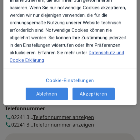
Inhalte zu liefern, die auf Ihren Surfgewohnheiten
Augustin
basieren. Wenn Sie nur notwendige Cookies akzeptieren,
werden wir nur diejenigen verwenden, die für die
Zu Google Maps
ordnungsgemäße Nutzung unserer Website technisch
öffnet in einer neuen Registe
erforderlich sind. Notwendige Cookies können nie
abgelehnt werden. Sie können Ihre Zustimmung jederzeit
Verfügbarkeit
Dr. Irina Kostioutchenko bietet an diesem
in den Einstellungen widerrufen oder Ihre Präferenzen
Standort über Jameda keine Online-
aktualisieren. Erfahren Sie mehr unter
Datenschutz und
Terminbuchung an
Cookie Erklärung
Zahlungsmodalitäten (private Besuche)
Cookie-Einstellungen
Akzeptierte Versicherungen
Ablehnen
Akzeptieren
Details
Telefonnummer
02241 3...
Telefonnummer anzeigen
02241 3...
Telefonnummer anzeigen