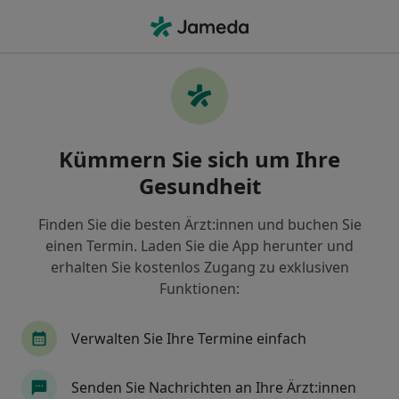
Ha
Implantologie • Sankt Augustin, Nordrhein-Westfalen
Filter & Sortierung
• 1
Zu Google Map
Implantologie, Sankt Augustin
Kümmern Sie sich um Ihre
Wie wir die Suchergebnisse sortieren
Gesundheit
Finden Sie die besten Ärzt:innen und buchen Sie
Welche Terminart möchten Sie buchen?
einen Termin. Laden Sie die App herunter und
Implantologie
erhalten Sie kostenlos Zugang zu exklusiven
Funktionen:
Verwalten Sie Ihre Termine einfach
Senden Sie Nachrichten an Ihre Ärzt:innen