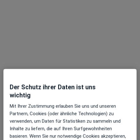
Dr. med. dent. Michael Haske
·
Mehr
Zahnarzt
116 Bewertungen
Annostr. 7, Siegburg
•
Zu Google Maps
Dr. Haske & Kollegen
Dieser Arzt bzw. diese Ärztin bietet keine Online-Terminbuchung an diesem Standort an.
Terminanfrage senden
Der Schutz ihrer Daten ist uns
wichtig
Mit Ihrer Zustimmung erlauben Sie uns und unseren
Partnern, Cookies (oder ähnliche Technologien) zu
verwenden, um Daten für Statistiken zu sammeln und
Inhalte zu liefern, die auf Ihren Surfgewohnheiten
basieren. Wenn Sie nur notwendige Cookies akzeptieren,