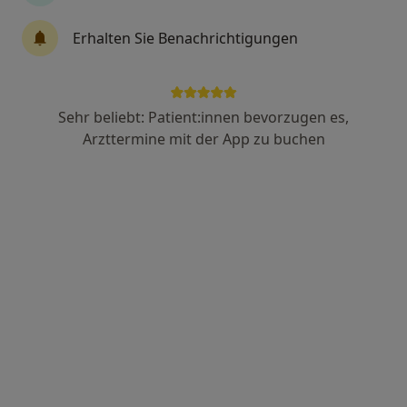
Erhalten Sie Benachrichtigungen
Dr. med. dent. Horatiu Zieger
·
Mehr
Zahnarzt
64 Bewertungen
Sehr beliebt: Patient:innen bevorzugen es,
Arzttermine mit der App zu buchen
Obere Wilhelmstr. 1 a, Bonn
•
Zu Google Maps
Zahnarztpraxis Dr. Horatiu Zieger Zahnarzt
Dieser Arzt bzw. diese Ärztin bietet keine Online-Terminbuchung an diesem Standort an.
Terminanfrage senden