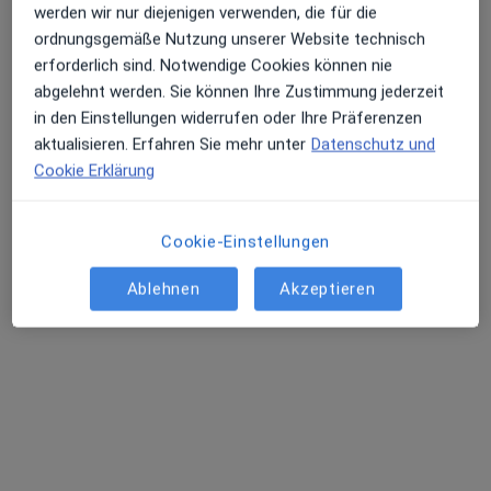
werden wir nur diejenigen verwenden, die für die
Dr. med. dent. Mariana Markos
ordnungsgemäße Nutzung unserer Website technisch
erforderlich sind. Notwendige Cookies können nie
·
Mehr
Zahnärztin
abgelehnt werden. Sie können Ihre Zustimmung jederzeit
3 Bewertungen
in den Einstellungen widerrufen oder Ihre Präferenzen
aktualisieren. Erfahren Sie mehr unter
Datenschutz und
Friedensplatz 16, Bonn
•
Zu Google Maps
Cookie Erklärung
Dental21 Bonn Zentrum
Dieser Arzt bzw. diese Ärztin bietet keine Online-Terminbuchung an diesem Standort an.
Cookie-Einstellungen
Terminanfrage senden
Ablehnen
Akzeptieren