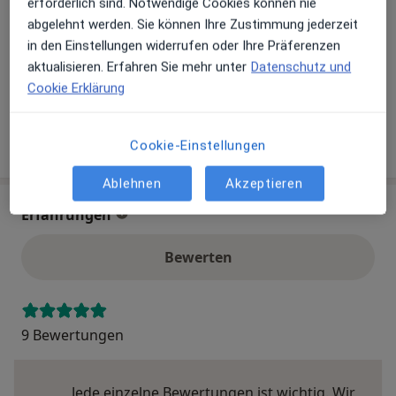
erforderlich sind. Notwendige Cookies können nie
Akzeptierte Versicherungen
abgelehnt werden. Sie können Ihre Zustimmung jederzeit
Details
in den Einstellungen widerrufen oder Ihre Präferenzen
Telefonnummer
aktualisieren. Erfahren Sie mehr unter
Datenschutz und
Cookie Erklärung
0371 3...
Telefonnummer anzeigen
Mehr Details anzeigen
Cookie-Einstellungen
über die Adresse
Ablehnen
Akzeptieren
Erfahrungen
Bewerten
9 Bewertungen
Jede einzelne Bewertungen ist wichtig. Wir