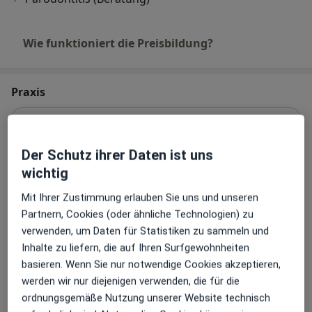
Wie funktioniert die Preisbildung?
Praxis
Praxis Ivonne Seyffert Zahnärztin
Zwickauer Str. 223 a,
09116
Chemnitz
Der Schutz ihrer Daten ist uns
wichtig
Zu Google Maps
öffnet in einer neuen Registe
Mit Ihrer Zustimmung erlauben Sie uns und unseren
Partnern, Cookies (oder ähnliche Technologien) zu
Verfügbarkeit
Ivonne Seyffert bietet an diesem Standort über
verwenden, um Daten für Statistiken zu sammeln und
Jameda keine Online-Terminbuchung an
Inhalte zu liefern, die auf Ihren Surfgewohnheiten
basieren. Wenn Sie nur notwendige Cookies akzeptieren,
werden wir nur diejenigen verwenden, die für die
Zahlungsmodalitäten (private Besuche)
ordnungsgemäße Nutzung unserer Website technisch