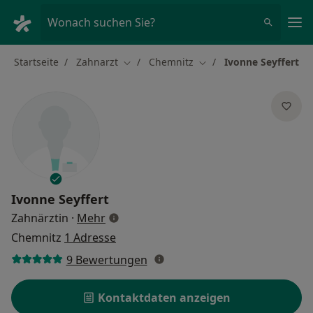
Ha
Wonach suchen Sie?
Startseite
Zahnarzt
Chemnitz
Ivonne Seyffert
Stadt ändern
Stadt ändern
Ivonne Seyffert
über Spezialisierungen
Zahnärztin
·
Mehr
Chemnitz
1 Adresse
9 Bewertungen
Kontaktdaten anzeigen