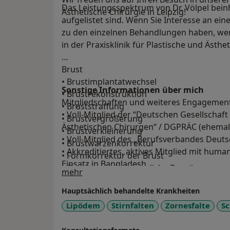
Das Leistungsspektrum von Dr. Völpel beinh
Ästhetische Chirurgie in Leipzig!
aufgelistet sind. Wenn Sie Interesse an e
zu den einzelnen Behandlungen haben, wen
in der Praxisklinik für Plastische und Ästhe
Brust
• Brustimplantatwechsel
Sonstige Informationen über mich
• Brustrekonstruktion
Mitgliedschaften und weiteres Engagemen
• Bruststraffung
• Voll-Mitglied der “Deutschen Gesellschaf
• Brustvergrößerung
Ästhetischen Chirurgen“ / DGPRÄC (ehema
• Brustverkleinerung
• Voll-Mitglied des „Berufsverbandes Deut
• Brustwarzenkorrektur
• Akkreditiertes, aktives Mitglied mit huma
• Formkorrektur der Brust
Einsatz in Bangladesh
• Gynäkomastie (männliche Brust)
Über mich
mehr
• ausgebildeter und zertifizierter Tauchme
namhafter Tauchzentren auf Malediven u. 
Hauptsächlich behandelte Krankheiten
Körper
• Bauchdeckenstraffung
Lipödem
Stirnfalten
Zornesfalte
Sc
• Fettabsaugen
• Fett-weg-Spritze