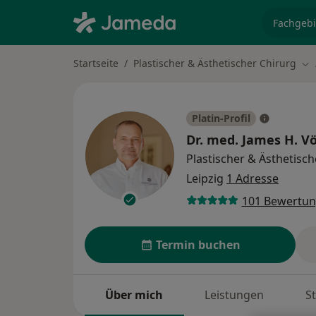
Fachgebi
Startseite
Plastischer & Ästhetischer Chirurg
Sta
Platin-Profil
Dr. med.
James H. Vö
Plastischer & Ästhetisch
Leipzig
1 Adresse
101 Bewertu
Termin buchen
Über mich
Leistungen
S