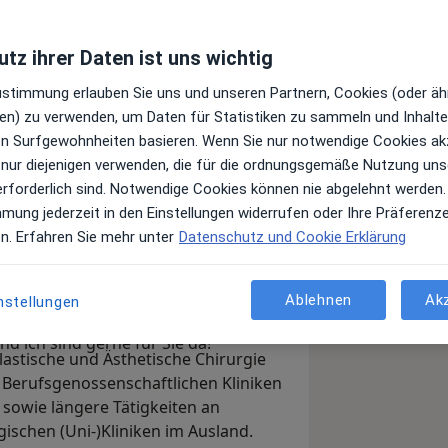
tz ihrer Daten ist uns wichtig
Top 5
Top 5
Top 20
Zustimmung erlauben Sie uns und unseren Partnern, Cookies (oder äh
Juni 2022
Juni 2022
Juni 2022
en) zu verwenden, um Daten für Statistiken zu sammeln und Inhalte 
ren Surfgewohnheiten basieren. Wenn Sie nur notwendige Cookies ak
 nur diejenigen verwenden, die für die ordnungsgemäße Nutzung uns
erforderlich sind. Notwendige Cookies können nie abgelehnt werden.
il! Ich, Dr. med. James H. Völpel, bin
mmung jederzeit in den Einstellungen widerrufen oder Ihre Präferenz
rurgie und bin Spezialist im Bereich
en. Erfahren Sie mehr unter
Datenschutz und Cookie Erklärung
uchdeckenchirurgie sowie der
fonischer Terminvereinbarung - für ein
rfügung.
Ablehnen
Ak
nstellungen
r 0341-5831940 oder unter
 ich sind gerne für Sie da!
lastische und Ästhetische Chirurgie
Berufsgenossenschaftlichen Kliniken
sowie längere Tätigkeiten an
gischen (Uni-)Kliniken im Ausland.