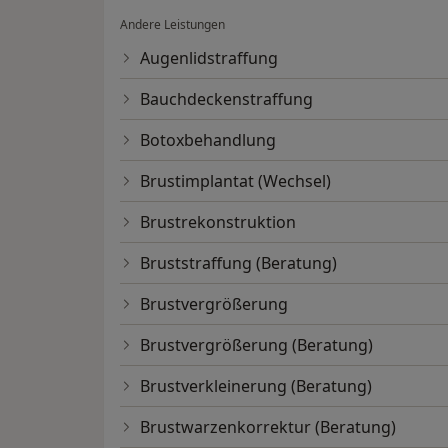
• Lippen aufspritzen
Andere Leistungen
• Liquid Lifting
• Nasenkorrektur
Augenlidstraffung
• Oberlidstraffung
Bauchdeckenstraffung
• Ohrenkorrektur
• Russian Lips
Botoxbehandlung
• Stirnlifting
• Unterlidstraffung
Brustimplantat (Wechsel)
Brustrekonstruktion
Falten
• Eigenfettbehandlung
Bruststraffung (Beratung)
• Faltenbehandlungen
• Faltenbehandlung mit Botulinumtoxin
Brustvergrößerung
• Faltenbehandlung mit Eigenfett
• Faltenbehandlung mit Hyaluronsäure
Brustvergrößerung (Beratung)
• Micro Needling
Brustverkleinerung (Beratung)
• Skinbooster
• Vampire Lifting
Brustwarzenkorrektur (Beratung)