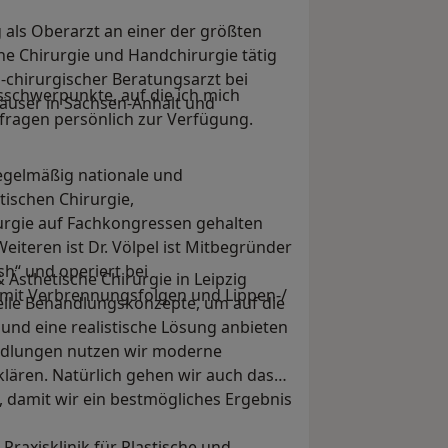
g als Oberarzt an einer der größten
che Chirurgie und Handchirurgie tätig
sch-chirurgischer Beratungsarzt bei
schwerpunkte, auf die ich mich
äuser in Sachsen-Anhalt und
ckfragen persönlich zur Verfügung.
egelmäßig nationale und
tischen Chirurgie,
rgie auf Fachkongressen gehalten
eiteren ist Dr. Völpel ist Mitbegründer
h“ und operiert bei
& Ästhetische Chirurgie in Leipzig
 mit Verbrennungsfolgen und Lippen-/
elle Behandlungskonzepte, um auf die
und eine realistische Lösung anbieten
andlungen nutzen wir moderne
klären. Natürlich gehen wir auch das
damit wir ein bestmögliches Ergebnis
Praxisklinik für Plastische und