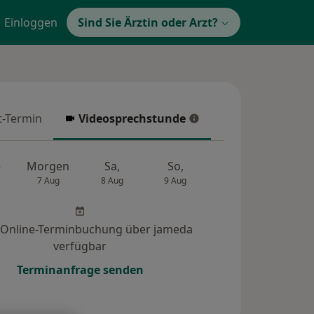
Einloggen
Sind Sie Ärztin oder Arzt?
t-Termin
Videosprechstunde
-Termin
Videosprechstunde
e
Morgen
Sa,
So,
Mo,
Di,
7 Aug
8 Aug
9 Aug
10 Aug
11 Au
 Online-Terminbuchung über jameda
verfügbar
Terminanfrage senden