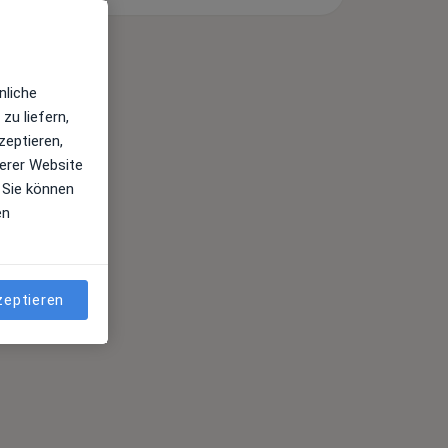
nliche
zu liefern,
zeptieren,
erer Website
 Sie können
en
zeptieren