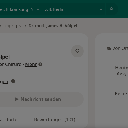
et, Erkrankung, Name
z.B. Berlin
Leipzig
Dr. med. James H. Völpel
dt ändern
Stadt ändern
Vor-Or
Vor-Ort
lpel
über Spezialisierungen
er Chirurg
·
Mehr
Heut
6 Aug
ngen
Keine
Nachricht senden
tandorte
Bewertungen (101)