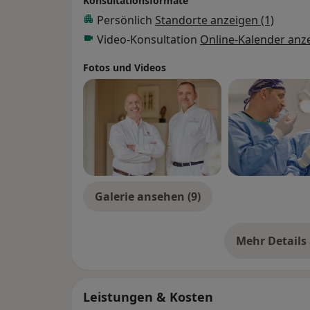
Konsultationsformate
• Handchirurgie
Persönlich
Standorte anzeigen (1)
• Hyperhidrose
Video-Konsultation
Online-Kalender anz
• Infusionstherapie
• Intimchirurgie
Fotos und Videos
• LipoLas® LASER Lipolyse
• Lipödem
• Narbenkorrektur
• Oberarmstraffung
• Oberschenkelstraffung
• Rekonstruktive Chirurgie
Galerie ansehen (9)
Gesicht
• Augenlidstraffung
• Bullhorn Lip Lift
Mehr Details
üb
• Facelift
• Fadenlifting
• Jawline-Contouring
Leistungen & Kosten
• Kinnkorrektur