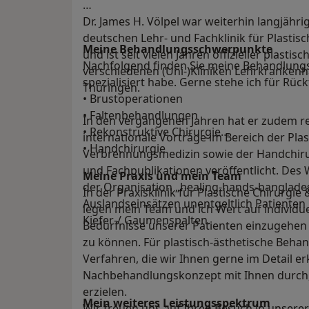
Dr. James H. Völpel war weiterhin langjähri
deutschen Lehr- und Fachklinik für Plastis
Meine Behandlungs­schwerpunkte
und ist seit vielen Jahren offizieller plasti
Nachfolgend finden Sie meine Behandlungs
verschiedenen (Uni-)Kliniken Lehrkrankenh
spezialisiert habe. Gerne stehe ich für Rü
Thüringen.
• Brustoperationen
• Faltenbehandlungen
In den vergangenen Jahren hat er zudem r
• Rekonstruktive Chirurgie
internationale Vorträge im Bereich der Plas
• Handchirurgie
Verbrennungsmedizin sowie der Handchiru
und Fachpublikationen veröffentlicht. Des W
Meine Praxis und mein Team
der Organisation „healing-hands-banglades
In der Praxisklinik für Plastische Chirurgie 
Auslandseinsätzen unentgeltlich Patienten
legen mein Team und ich Wert auf individu
Kiefer-/ Gaumenspalten.
Bedürfnisse unserer Patienten einzugehen 
zu können. Für plastisch-ästhetische Beh
Verfahren, die wir Ihnen gerne im Detail er
Nachbehandlungskonzept mit Ihnen durch, 
erzielen.
Mein weiteres Leistungs­spektrum
Wir freuen uns auf Ihren Besuch in unserer 