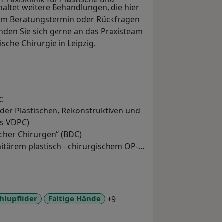
altet weitere Behandlungen, die hier
inem Beratungstermin oder Rückfragen
den Sie sich gerne an das Praxisteam
tische Chirurgie in Leipzig.
t:
t der Plastischen, Rekonstruktiven und
ls VDPC)
scher Chirurgen“ (BDC)
nitärem plastisch - chirurgischem OP-
diziner und betreuender Taucharzt
Seychellen
a11y_sr_more_diseases
hlupflider
Faltige Hände
+9