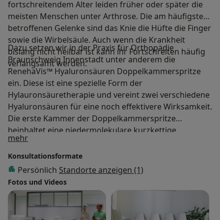
fortschreitendem Alter leiden früher oder später die
meisten Menschen unter Arthrose. Die am häufigsten
betroffenen Gelenke sind das Knie die Hüfte die Finger
sowie die Wirbelsäule. Auch wenn die Krankheit
Dazu setzen wir in der Praxis für Orthopädie
bislang nicht heilbar ist kann ihr Fortschreiten häufig
Braunschweig Innenstadt unter anderem die
verlangsamt werden.
RenehaVis™ Hyaluronsäuren Doppelkammerspritze
ein. Diese ist eine spezielle Form der
Hylauronsäuretherapie und vereint zwei verschiedene
Hyaluronsäuren für eine noch effektivere Wirksamkeit.
Die erste Kammer der Doppelkammerspritze
beinhaltet eine niedermolekulare kurzkettige
Über mich
mehr
Hyaluronsäure mit hoher Konzentration. In der
zweiten Kammer befindet sich eine hochmolekulare
Konsultationsformate
langkettige Hyaluronsäure mit niedriger
Persönlich
Standorte anzeigen (1)
Konzentration. Ziel ist es die ursprüngliche
Fotos und Videos
Zusammensetzung der Gelenkflüssigkeit
wiederherzustellen. Mehr erfahren Sie hier:
https://www.renehavis.de/