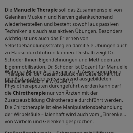
Die
Manuelle Therapie
soll das Zusammenspiel von
Gelenken Muskeln und Nerven gelenkschonend
wiederherstellen und besteht sowohl aus passiven
Techniken als auch aus aktiven Übungen. Besonders
wichtig ist uns auch das Erlernen von
Selbstbehandlungsstrategien damit Sie Übungen auch
zu Hause durchführen können. Deshalb zeigt Dr.
Schöder Ihnen Eigendehnungen und Methoden zur
Eigenmobilisation. Dr. Schöder ist Dozent für Manuelle
Während Manuelle Therapie nach Anweisung durch
Therapie bei der Gesamtdeutschen Gesellschaft für
den Arzt auch von entsprechend ausgebildeten
Manuelle Medizin e.V. (GGMM).
Physiotherapeuten durchgeführt werden kann darf
die
Chirotherapie
nur von Ärzten mit der
Zusatzausbildung Chirotherapie durchführt werden.
Die Chirotherapie ist eine Manipulationsbehandlung
der Wirbelsäule – laienhaft wird auch vom „Einrenken“
von Wirbeln und Gelenken gesprochen.