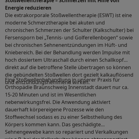
Stoßwellentherapie – Schmerzen mit Hilfe von
Energie reduzieren
Die extrakorporale Stoßwellentherapie (ESWT) ist eine
moderne Schmerztherapie bei akuten und
chronischen Schmerzen der Schulter (Kalkschulter) bei
Fersensporn bei „Tennis- und Golferellenbogen“ sowie
bei chronischen Sehnenentzündungen im Hüft- und
Kniebereich. Bei der Behandlung werden Impulse mit
hoch dosiertem Ultraschall durch einen Schallkopf
direkt auf die betroffene Stelle übertragen so können
die gebündelten Stoßwellen dort gezielt kalkauflösend
Eine Stoßwellenbehandlung in unserer Praxis für
und entzündungshemmend wirken.
Orthopädie Braunschweig Innenstadt dauert nur ca.
15-20 Minuten und ist im Wesentlichen
nebenwirkungsfrei. Die Anwendung aktiviert
dauerhaft körpereigene Prozesse wie den
Stoffwechsel sodass es zu einer Selbstheilung des
Körpers kommen kann. Das geschädigte
Sehnengewebe kann so repariert und Verkalkungen