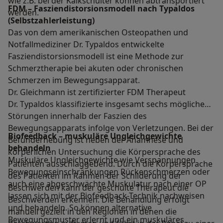
wie z.B. bei der Kalkschulter können abtransportiert
FDM – Fasziendistorsionsmodell nach Typaldos
werden.
(Selbstzahlerleistung)
Das von dem amerikanischen Osteopathen und
Notfallmediziner Dr. Typaldos entwickelte
Fasziendistorsionsmodell ist eine Methode zur
Schmerztherapie bei akuten oder chronischen
Schmerzen im Bewegungsapparat.
Dr. Gleichmann ist zertifizierter FDM Therapeut
Dr. Typaldos klassifizierte insgesamt sechs mögliche
Störungen innerhalb der Faszien des
Bewegungsapparats infolge von Verletzungen. Bei der
Biofeedback – muskuläre Ungleichgewichte
Befunderhebung ist neben der Anamnese und
behandeln
körperlichen Untersuchung die Körpersprache des
Muskuläre Ungleichgewichte wie Verspannungen
Patienten ausschlaggebend. Durch die Körpersprache
Bewegungseinschränkungen Rückenschmerzen oder
des Patienten im Rahmen der Schilderung der
auch eine abgeschwächte Muskulatur nach einer OP
Beschwerden kann der geschulte Therapeut die
lassen sich mit der Biofeedback-Technik nachweisen
Beschwerden erkennen. Die Behandlung erfolgt
und behandeln. So können alternative
manuell gezielt in den Regionen in denen die
Bewegungsmuster erlernt und ein muskuläres