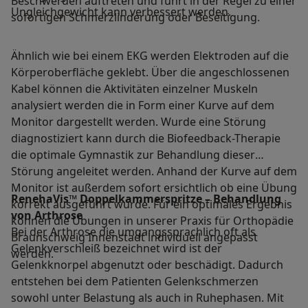
Beschwerden auftreten und führt in der Regel zu einer
Ungleichgewicht kann verbessert werden.
sofortigen Schmerzlinderung oder Beseitigung.
Ähnlich wie bei einem EKG werden Elektroden auf die
Körperoberfläche geklebt. Über die angeschlossenen
Kabel können die Aktivitäten einzelner Muskeln
analysiert werden die in Form einer Kurve auf dem
Monitor dargestellt werden. Wurde eine Störung
diagnostiziert kann durch die Biofeedback-Therapie
die optimale Gymnastik zur Behandlung dieser
Störung angeleitet werden. Anhand der Kurve auf dem
Monitor ist außerdem sofort ersichtlich ob eine Übung
RenehaVis™ Doppelkammerspritze – Behandlung
korrekt ausgeführt wurde. Für ein optimales Ergebnis
von Arthrose
können die Übungen in unserer Praxis für Orthopädie
Bei der Arthrose die umgangssprachlich oft als
Braunschweig Innenstadt individuell angepasst
Gelenkverschleiß bezeichnet wird ist der
werden.
Gelenkknorpel abgenutzt oder beschädigt. Dadurch
entstehen bei dem Patienten Gelenkschmerzen
sowohl unter Belastung als auch in Ruhephasen. Mit