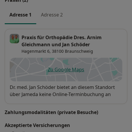
Praxen (2)
Adresse 1
Adresse 2
Praxis für Orthopädie Dres. Arnim
Gleichmann und Jan Schöder
Hagenmarkt 6,
38100
Braunschweig
Zu Google Maps
öffnet in einer neuen Registe
Verfügbarkeit
Dr. med. Jan Schöder bietet an diesem Standort
über Jameda keine Online-Terminbuchung an
Zahlungsmodalitäten (private Besuche)
Akzeptierte Versicherungen