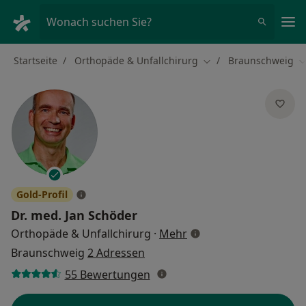
Ha
Wonach suchen Sie?
Startseite
Orthopäde & Unfallchirurg
Braunschweig
Stadt ändern
S
Gold-Profil
Dr. med.
Jan Schöder
über Spezialisierungen
Orthopäde & Unfallchirurg
·
Mehr
Braunschweig
2 Adressen
55 Bewertungen