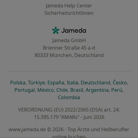
Jameda Help Center
Sicherheitsrichtlinien
Kontakt
Jameda - Startseite
Jameda GmbH
Brienner Straße 45 a-d
80333 München, Deutschland
öffnet in einer neuen Registerkarte
öffnet in einer neuen Registerkarte
öffnet in einer neuen Registerk
öffnet in einer neuen Reg
öffnet in ei
öffn
Polska
,
Türkiye
,
España
,
Italia
,
Deutschland
,
Česko
,
öffnet in einer neuen Registerkarte
öffnet in einer neuen Registerkarte
öffnet in einer neuen Register
öffnet in einer neuen R
öffnet in ei
öffnet
Portugal
,
México
,
Chile
,
Brasil
,
Argentina
,
Perú
,
öffnet in einer neuen Re
Colombia
VERORDNUNG (EU) 2022/2065 (DSA) art. 24:
15.395.179 “AMARs” - Juni 2026
www.jameda.de © 2026 - Top Ärzte und Heilberufler
online buchen