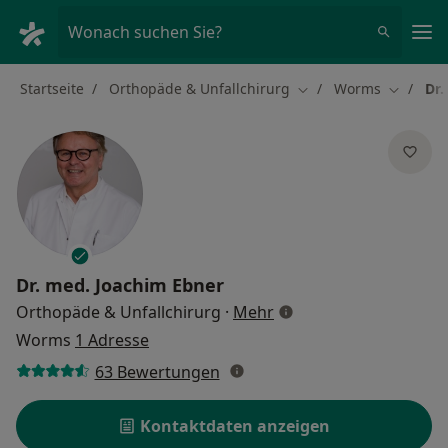
Ha
Wonach suchen Sie?
Startseite
Orthopäde & Unfallchirurg
Worms
Dr.
Stadt ändern
Stadt än
Dr. med.
Joachim Ebner
über Spezialisierungen
Orthopäde & Unfallchirurg
·
Mehr
Worms
1 Adresse
63 Bewertungen
Kontaktdaten anzeigen