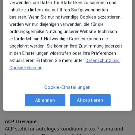
in Kooperation mit dem "PhysioZentrum Ebner" in
verwenden, um Daten für Statistiken zu sammeln und
Worms an.
Inhalte zu liefern, die auf Ihren Surfgewohnheiten
basieren. Wenn Sie nur notwendige Cookies akzeptieren,
werden wir nur diejenigen verwenden, die für die
ordnungsgemäße Nutzung unserer Website technisch
erforderlich sind. Notwendige Cookies können nie
abgelehnt werden. Sie können Ihre Zustimmung jederzeit
Mein weiteres Leistungs­spektrum
in den Einstellungen widerrufen oder Ihre Präferenzen
In meiner Privatpraxis in Worms stehen mir alle
aktualisieren. Erfahren Sie mehr unter
Datenschutz und
technischen Voraussetzungen zur Verfügung um Sie
Cookie Erklärung
optimal betreuen zu können. Außerdem profitieren Sie
von meiner langjährigen Erfahrung in der Diagnostik
und Therapie akuter sowie chronischer Störungen des
Cookie-Einstellungen
Bewegungsapparates. Mit diesen Leistungen wollen
Ablehnen
Akzeptieren
wir Ihnen zu einer höheren Lebensqualität verhelfen:
ACP-Therapie
ACP steht für autologes konditioniertes Plasma und