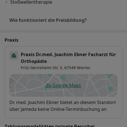
Stoßwellentherapie
Wie funktioniert die Preisbildung?
Praxis
Praxis Dr.med. Joachim Ebner Facharzt für
Orthopädie
Fritz-Gernsheim-Str. 5,
67549
Worms
Zu Google Maps
öffnet in einer neuen Registe
Verfügbarkeit
Dr. med. Joachim Ebner bietet an diesem Standort
über Jameda keine Online-Terminbuchung an
Zahlungsmodalitäten (private Besuche)