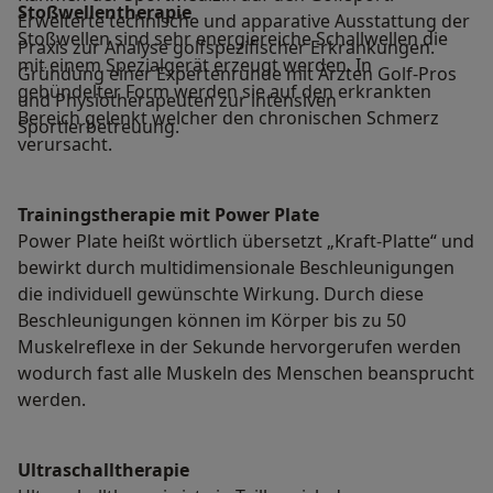
Stoßwellentherapie
Erweiterte technische und apparative Ausstattung der
Stoßwellen sind sehr energiereiche Schallwellen die
Praxis zur Analyse golfspezifischer Erkrankungen.
mit einem Spezialgerät erzeugt werden. In
Gründung einer Expertenrunde mit Ärzten Golf-Pros
gebündelter Form werden sie auf den erkrankten
und Physiotherapeuten zur intensiven
Bereich gelenkt welcher den chronischen Schmerz
Sportlerbetreuung.
verursacht.
Trainingstherapie mit Power Plate
Power Plate heißt wörtlich übersetzt „Kraft-Platte“ und
bewirkt durch multidimensionale Beschleunigungen
die individuell gewünschte Wirkung. Durch diese
Beschleunigungen können im Körper bis zu 50
Muskelreflexe in der Sekunde hervorgerufen werden
wodurch fast alle Muskeln des Menschen beansprucht
werden.
Ultraschalltherapie