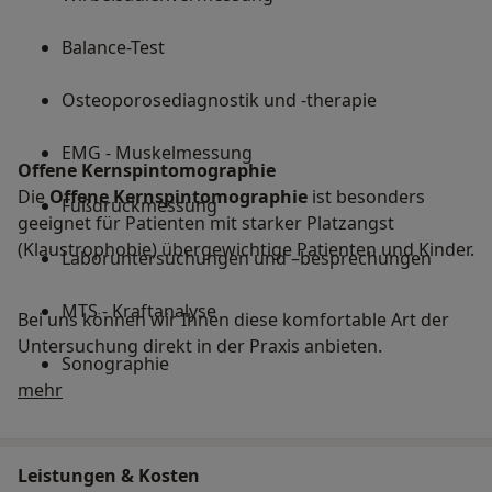
Balance-Test
Osteoporosediagnostik und -therapie
EMG - Muskelmessung
Offene Kernspintomographie
Die
Offene Kernspintomographie
ist besonders
Fußdruckmessung
geeignet für Patienten mit starker Platzangst
(Klaustrophobie) übergewichtige Patienten und Kinder.
Laboruntersuchungen und –besprechungen
MTS - Kraftanalyse
Bei uns können wir Ihnen diese komfortable Art der
Untersuchung direkt in der Praxis anbieten.
Sonographie
Über mich
mehr
Leistungen & Kosten