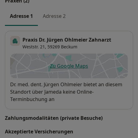
Praxen (2)
Adresse 1
Adresse 2
Praxis Dr. Jürgen Ohlmeier Zahnarzt
Weststr. 21,
59269
Beckum
Zu Google Maps
öffnet in einer neuen Registe
Verfügbarkeit
Dr. med. dent. Jürgen Ohlmeier bietet an diesem
Standort über Jameda keine Online-
Terminbuchung an
Zahlungsmodalitäten (private Besuche)
Akzeptierte Versicherungen