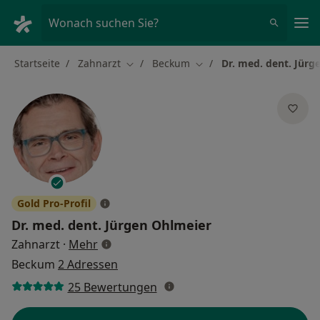
Ha
Wonach suchen Sie?
Startseite
Zahnarzt
Beckum
Dr. med. dent. Jürg
Stadt ändern
Stadt ändern
Gold Pro-Profil
Dr. med. dent.
Jürgen Ohlmeier
über Spezialisierungen
Zahnarzt
·
Mehr
Beckum
2 Adressen
25 Bewertungen