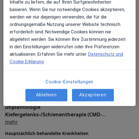
Prophylaxe
Inhalte zu liefern, die auf Ihren Surfgewohnheiten
Endodontie - Maschinelle Wurzelbehandlung
basieren. Wenn Sie nur notwendige Cookies akzeptieren,
Schlafmedizin
werden wir nur diejenigen verwenden, die für die
Mein weiteres Leistungs­spektrum
ordnungsgemäße Nutzung unserer Website technisch
erforderlich sind. Notwendige Cookies können nie
Ein unverbindliches Gespräch und eine eingehende
abgelehnt werden. Sie können Ihre Zustimmung jederzeit
Beratung geben Ihnen einen Einblick über die
in den Einstellungen widerrufen oder Ihre Präferenzen
Möglichkeiten der Therapie in Ihrem speziellen
aktualisieren. Erfahren Sie mehr unter
Datenschutz und
Patientenfall.
Cookie Erklärung
Allgemeine Zahnheilkunde
Cookie-Einstellungen
Kinderbehandlung
Ästhetische Zahnheilkunde
Ablehnen
Akzeptieren
Zahnersatz/Prothetik
Implantologie
Kiefergelenks-/Schienentherapie (CMD-
Über mich
Craniomanidbuläre Dysfunktion)
mehr
Ganzheitliche Therapie
Hauptsächlich behandelte Krankheiten