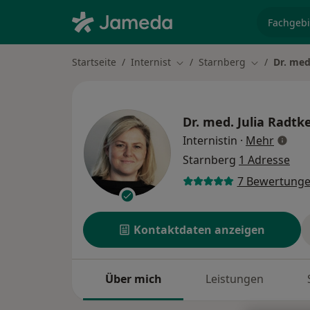
Fachgebi
Startseite
Internist
Starnberg
Dr. med
Stadt ändern
Stadt änder
Dr. med.
Julia Radtk
über S
Internistin
·
Mehr
Starnberg
1 Adresse
7 Bewertung
Kontaktdaten anzeigen
Über mich
Leistungen