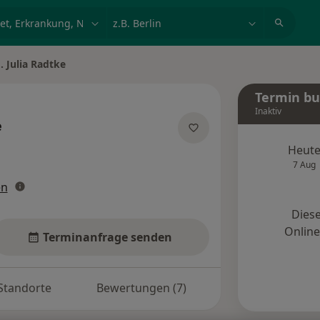
et, Erkrankung, Name
z.B. Berlin
. Julia Radtke
n
Termin b
Inaktiv
e
pezialisierungen
Heut
7 Aug
en
Diese
Onlin
Terminanfrage senden
Standorte
Bewertungen (7)