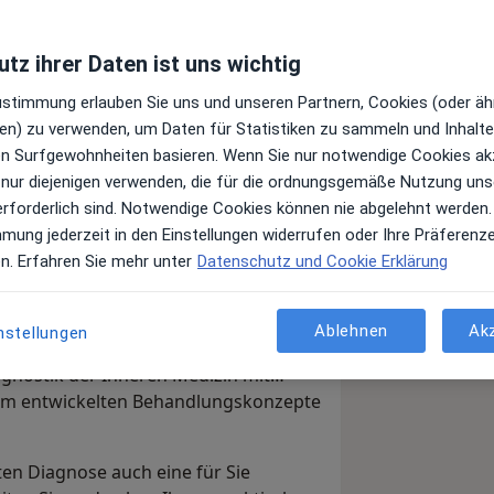
tz ihrer Daten ist uns wichtig
Zustimmung erlauben Sie uns und unseren Partnern, Cookies (oder äh
en) zu verwenden, um Daten für Statistiken zu sammeln und Inhalte 
ren Surfgewohnheiten basieren. Wenn Sie nur notwendige Cookies ak
 nur diejenigen verwenden, die für die ordnungsgemäße Nutzung uns
erforderlich sind. Notwendige Cookies können nie abgelehnt werden.
mmung jederzeit in den Einstellungen widerrufen oder Ihre Präferenz
en. Erfahren Sie mehr unter
Datenschutz und Cookie Erklärung
und in unserem Diabetes- und
Ablehnen
Ak
nstellungen
lpunkt. Wir verbinden unsere
gnostik der Inneren Medizin mit
am entwickelten Behandlungskonzepte
ten Diagnose auch eine für Sie