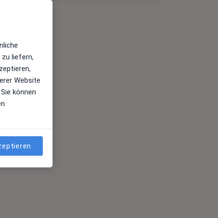
nliche
zu liefern,
zeptieren,
erer Website
 Sie können
en
zeptieren