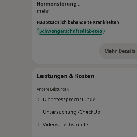
Hormonstörung
Über mich
Schilddrüsendiagnostik
mehr
Hauptsächlich behandelte Krankheiten
Schwangerschaftsdiabetes
Mehr Details
üb
Leistungen & Kosten
Andere Leistungen
Diabetessprechstunde
Untersuchung /CheckUp
Videosprechstunde