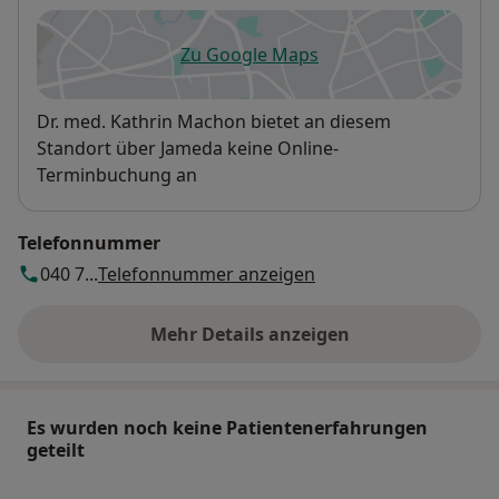
Zu Google Maps
öffnet in einer neuen Registe
Verfügbarkeit
Dr. med. Kathrin Machon bietet an diesem
Standort über Jameda keine Online-
Terminbuchung an
Telefonnummer
040 7...
Telefonnummer anzeigen
Mehr Details anzeigen
über die Adresse
Es wurden noch keine Patientenerfahrungen
geteilt