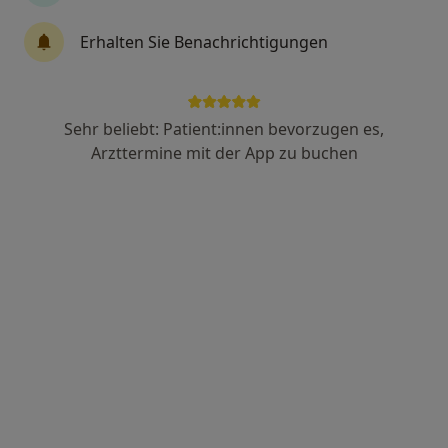
Erhalten Sie Benachrichtigungen
Dr. med. Harald Rickert
·
Mehr
Kinder- und Jugendarzt, Allergologe
30 Bewertungen
Sehr beliebt: Patient:innen bevorzugen es,
Arzttermine mit der App zu buchen
Bahnhofstr. 10, Besigheim
•
Zu Google Maps
Kinderärzte Stromberg-Enz Praxis 3Käsehoch Dr.med. Harald Rickert
Dieser Arzt bzw. diese Ärztin bietet keine Online-Terminbuchung an diesem Standort an.
Terminanfrage senden