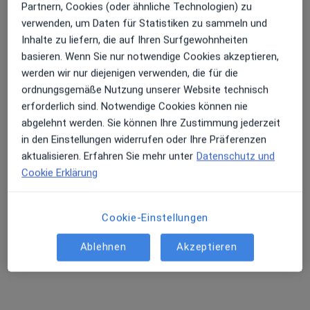
Partnern, Cookies (oder ähnliche Technologien) zu
verwenden, um Daten für Statistiken zu sammeln und
Inhalte zu liefern, die auf Ihren Surfgewohnheiten
basieren. Wenn Sie nur notwendige Cookies akzeptieren,
Dr. med. Verena Mandelbaum
werden wir nur diejenigen verwenden, die für die
Kinder- und Jugendärztin, Kinder- und Jugend-Pneumologin,
ordnungsgemäße Nutzung unserer Website technisch
Allergologin
erforderlich sind. Notwendige Cookies können nie
84 Bewertungen
abgelehnt werden. Sie können Ihre Zustimmung jederzeit
in den Einstellungen widerrufen oder Ihre Präferenzen
aktualisieren. Erfahren Sie mehr unter
Datenschutz und
Bismarckstr. 9-15, Heidelberg
•
Zu Google Maps
Cookie Erklärung
Praxis Dr.med. Verena Mandelbaum Fachärztin für Kinder- und Jugendmedizin
Privatpraxis
Dieser Arzt bzw. diese Ärztin bietet keine Online-Terminbuchung an diesem Standort an.
Cookie-Einstellungen
Terminanfrage senden
Ablehnen
Akzeptieren