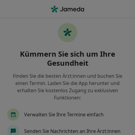
Ha
Kinder- Und Jugendarzt • Brackenheim, Baden-Württemberg
Filter & Sortierung
Zu Google Maps
Kinder- und Jugendarzt in Brackenheim:
Kümmern Sie sich um Ihre
Termin buchen mit jameda
Gesundheit
Finden Sie Kinderärzte & Jugendmediziner in
Brackenheim und buchen Sie online ohne
Finden Sie die besten Ärzt:innen und buchen Sie
zusätzliche Kosten.
einen Termin. Laden Sie die App herunter und
Wie wir die Suchergebnisse sortieren
erhalten Sie kostenlos Zugang zu exklusiven
Funktionen:
Verwalten Sie Ihre Termine einfach
Senden Sie Nachrichten an Ihre Ärzt:innen