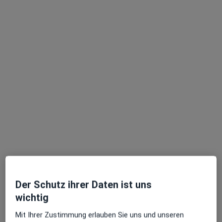
Zu Google
Am Gesundbrunnen 20-26, Heilbronn
•
Maps
Klinikum am Gesundbrunnen Klinik f. Kinder- und Jugendmedizin
Dieser Arzt bzw. diese Ärztin bietet keine Online-Terminbuchung an diesem Standort an.
Terminanfrage senden
Ärzte und Heilberufler verfügbar
Diese Ärzte und Heilberufler befinden sich
außerhalb von Brackenheim, Baden-Württemberg in
Gebieten nahe Ihrer Suche.
Der Schutz ihrer Daten ist uns
wichtig
Mit Ihrer Zustimmung erlauben Sie uns und unseren