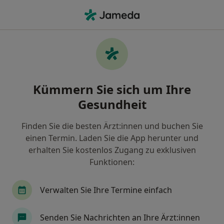
Ha
Kinder- Und Jugendarzt • Deggendorf, Bayern
Filter & Sortierung
Zu Google Maps
Kinder- und Jugendarzt in Deggendorf:
Kümmern Sie sich um Ihre
Termin buchen mit jameda
Gesundheit
Finden Sie Kinderärzte & Jugendmediziner in
Deggendorf und buchen Sie online ohne zusätzliche
Finden Sie die besten Ärzt:innen und buchen Sie
Kosten.
einen Termin. Laden Sie die App herunter und
Wie wir die Suchergebnisse sortieren
erhalten Sie kostenlos Zugang zu exklusiven
Funktionen:
Verwalten Sie Ihre Termine einfach
Senden Sie Nachrichten an Ihre Ärzt:innen