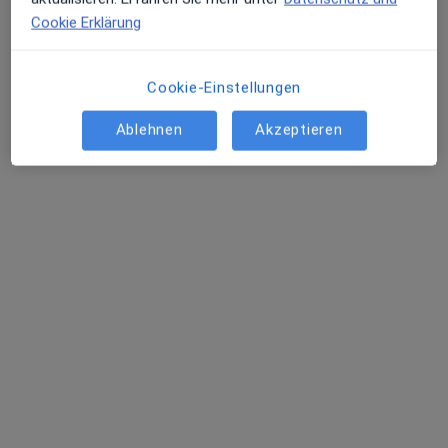
Dieser Arzt bzw. diese Ärztin bietet keine Online-Terminbuchung an diesem Standort an.
Cookie Erklärung
Terminanfrage senden
Cookie-Einstellungen
Ablehnen
Akzeptieren
Dr. med. Heribert Rauch
Kinder- und Jugendarzt
12 Bewertungen
Streiblstr. 47, Hengersberg
•
Zu Google Maps
Praxis Dr.med. Heribert Rauch Facharzt für Kinder- und Jugendmedizin