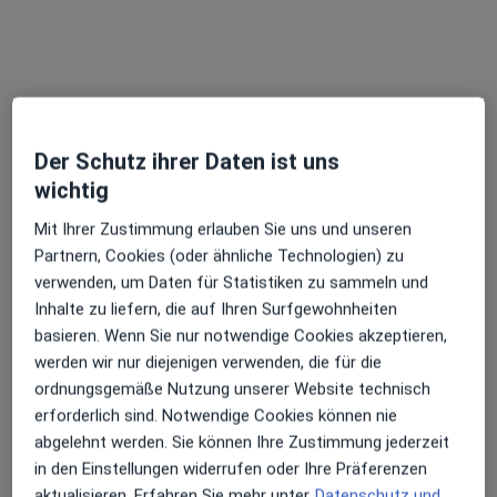
Perlasberger Str. 41, Deggendorf
•
Zu Google Maps
DONAUISAR Klinikum Deggendorf Klinik für Kinder- und Jugendmedizin
Dieser Arzt bzw. diese Ärztin bietet keine Online-Terminbuchung an diesem Standort an.
Terminanfrage senden
Der Schutz ihrer Daten ist uns
wichtig
Mit Ihrer Zustimmung erlauben Sie uns und unseren
Partnern, Cookies (oder ähnliche Technologien) zu
verwenden, um Daten für Statistiken zu sammeln und
Inhalte zu liefern, die auf Ihren Surfgewohnheiten
basieren. Wenn Sie nur notwendige Cookies akzeptieren,
werden wir nur diejenigen verwenden, die für die
ordnungsgemäße Nutzung unserer Website technisch
Dr. med. Christian Röhr
erforderlich sind. Notwendige Cookies können nie
Kinder- und Jugendarzt
abgelehnt werden. Sie können Ihre Zustimmung jederzeit
Perlasberger Str. 41, Deggendorf
•
Zu Google Maps
in den Einstellungen widerrufen oder Ihre Präferenzen
DONAUISAR Klinikum Deggendorf Klinik für Urologie und Kinderurologie
aktualisieren. Erfahren Sie mehr unter
Datenschutz und