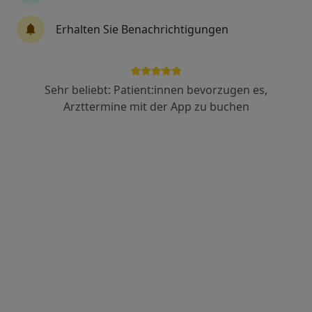
Erhalten Sie Benachrichtigungen
Dr. med. Martin Scholz
Kinder- und Jugendarzt, Sportmediziner
74 Bewertungen
Sehr beliebt: Patient:innen bevorzugen es,
Arzttermine mit der App zu buchen
Egger Str. 2, Deggendorf
•
Zu Google Maps
Dres. Martin Scholz und Dunja Scholz-Kühn
Dieser Arzt bzw. diese Ärztin bietet keine Online-Terminbuchung an diesem Standort an.
Terminanfrage senden