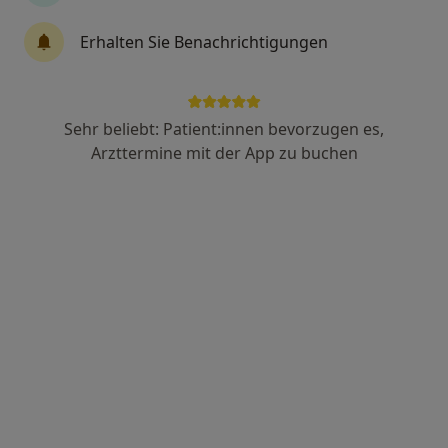
Erhalten Sie Benachrichtigungen
Anzeige
Norbert Lüttringhaus
Kinder- und Jugendarzt
174 Bewertungen
Sehr beliebt: Patient:innen bevorzugen es,
Arzttermine mit der App zu buchen
Adresse
Videosprechstunde
Berliner Allee 56, Düsseldorf
•
Zu Google Maps
Privatarztpraxis Lüttringhaus
Dieser Arzt bzw. diese Ärztin bietet keine Online-Terminbuchung an diesem Standort an.
Terminanfrage senden