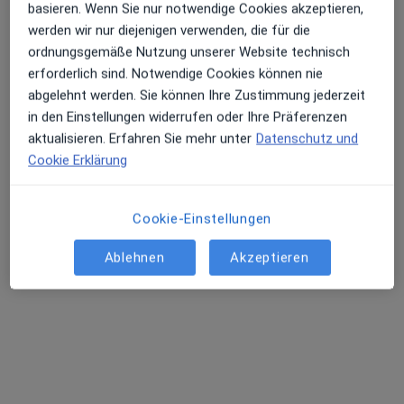
basieren. Wenn Sie nur notwendige Cookies akzeptieren,
werden wir nur diejenigen verwenden, die für die
ordnungsgemäße Nutzung unserer Website technisch
erforderlich sind. Notwendige Cookies können nie
abgelehnt werden. Sie können Ihre Zustimmung jederzeit
in den Einstellungen widerrufen oder Ihre Präferenzen
aktualisieren. Erfahren Sie mehr unter
Datenschutz und
Gudrun Luner-Landtau
Cookie Erklärung
Kinder- und Jugendärztin
21 Bewertungen
Cookie-Einstellungen
Rethelstr. 139, Düsseldorf
•
Zu Google Maps
Ablehnen
Akzeptieren
Praxis Gudrun Luner-Landtau Fachärztin für Kinder- und Jugendmedizin
Dieser Arzt bzw. diese Ärztin bietet keine Online-Terminbuchung an diesem Standort an.
Terminanfrage senden