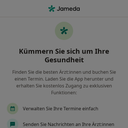
Ha
Kinder- Und Jugendarzt • Düsseldorf, Nordrhein-Westfalen
Filter & Sortierung
Zu Google Maps
Kinder- und Jugendarzt in Düsseldorf:
Kümmern Sie sich um Ihre
Termin buchen mit jameda
Gesundheit
Finden Sie Kinderärzte & Jugendmediziner in
Düsseldorf und buchen Sie online ohne zusätzliche
Finden Sie die besten Ärzt:innen und buchen Sie
Kosten.
einen Termin. Laden Sie die App herunter und
Wie wir die Suchergebnisse sortieren
erhalten Sie kostenlos Zugang zu exklusiven
Funktionen:
Verwalten Sie Ihre Termine einfach
Senden Sie Nachrichten an Ihre Ärzt:innen