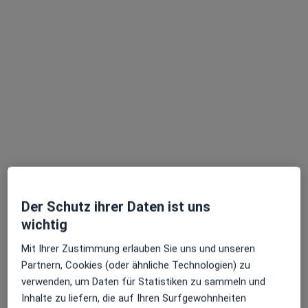
Dr. med. Hubert Nachtigall
Kinder- und Jugendarzt, Neonatologe
Adresse 1
Adresse 2
Zu Google
Grafenberger Allee 368, Düsseldorf
•
Maps
Der Schutz ihrer Daten ist uns
Praxis Dr. Farnas Roswita Tonkaboni Fachärztin für Kinder- und Jugendmedizin
wichtig
Dieser Arzt bzw. diese Ärztin bietet keine Online-Terminbuchung an diesem Standort an.
Mit Ihrer Zustimmung erlauben Sie uns und unseren
Partnern, Cookies (oder ähnliche Technologien) zu
Terminanfrage senden
verwenden, um Daten für Statistiken zu sammeln und
Inhalte zu liefern, die auf Ihren Surfgewohnheiten