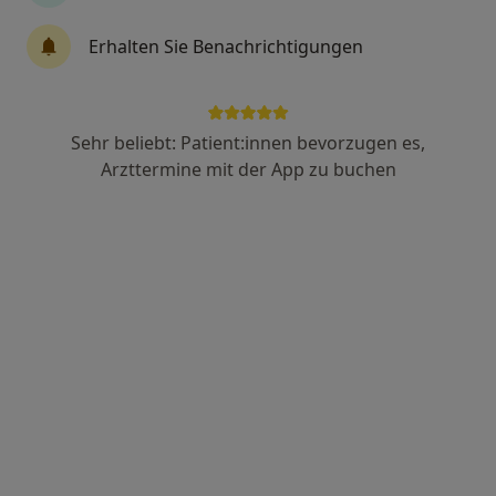
Erhalten Sie Benachrichtigungen
Dr. med. Heiko Alexander Schmitz
·
Mehr
Kinder- und Jugendarzt
Schwarzenmoorstr. 70, Herford
•
Zu Google Maps
Sehr beliebt: Patient:innen bevorzugen es,
Klinikum Herford Kinder- und Jugendklinik
Arzttermine mit der App zu buchen
Dieser Arzt bzw. diese Ärztin bietet keine Online-Terminbuchung an diesem Standort an.
Terminanfrage senden
Dr. med. Norbert Jorch