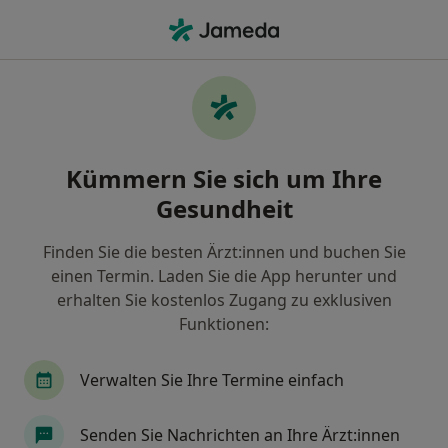
Ha
Kinder- Und Jugendarzt • Herford, Nordrhein-Westfalen
Filter & Sortierung
Zu Google Maps
Kinder- und Jugendarzt in Herford:
Kümmern Sie sich um Ihre
Termin buchen mit jameda
Gesundheit
Finden Sie Kinderärzte & Jugendmediziner in
Herford und buchen Sie online ohne zusätzliche
Finden Sie die besten Ärzt:innen und buchen Sie
Kosten.
einen Termin. Laden Sie die App herunter und
Wie wir die Suchergebnisse sortieren
erhalten Sie kostenlos Zugang zu exklusiven
Funktionen:
Verwalten Sie Ihre Termine einfach
Senden Sie Nachrichten an Ihre Ärzt:innen