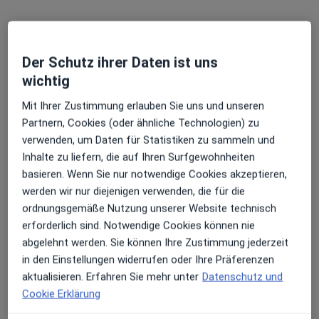
·
Mehr
Kinder- und Jugendarzt, Radiologe
Grenzweg 10, Bielefeld
•
Zu Google Maps
Ev. Klinikum Bethel - EvKB Kinderzentrum Kinder- und Jugendmedizin Abt. Kinderradiologie
Der Schutz ihrer Daten ist uns
Dieser Arzt bzw. diese Ärztin bietet keine Online-Terminbuchung an diesem Standort an.
wichtig
Mit Ihrer Zustimmung erlauben Sie uns und unseren
Terminanfrage senden
Partnern, Cookies (oder ähnliche Technologien) zu
verwenden, um Daten für Statistiken zu sammeln und
Inhalte zu liefern, die auf Ihren Surfgewohnheiten
basieren. Wenn Sie nur notwendige Cookies akzeptieren,
werden wir nur diejenigen verwenden, die für die
ordnungsgemäße Nutzung unserer Website technisch
erforderlich sind. Notwendige Cookies können nie
abgelehnt werden. Sie können Ihre Zustimmung jederzeit
in den Einstellungen widerrufen oder Ihre Präferenzen
Dr. Dr. Helmut Pabel
aktualisieren. Erfahren Sie mehr unter
Datenschutz und
Kinder- und Jugendarzt, Neonatologe
Cookie Erklärung
30 Bewertungen