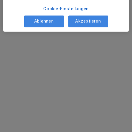
Cookie-Einstellungen
Bismarckstr. 80, Herford
•
Zu Google Maps
Praxis Dr.Dr. Helmut Pabel Facharzt für Kinder- und Jugendmedizin
Ablehnen
Akzeptieren
Dieser Arzt bzw. diese Ärztin bietet keine Online-Terminbuchung an diesem Standort an.
Terminanfrage senden
Natalie Gossen
·
Mehr
Kinder- und Jugendärztin, Allgemeinmedizinerin
16 Bewertungen