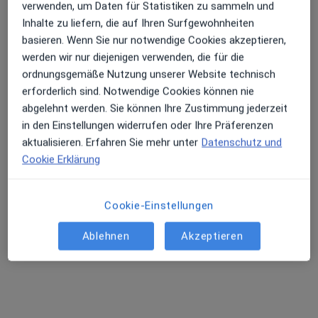
verwenden, um Daten für Statistiken zu sammeln und
Inhalte zu liefern, die auf Ihren Surfgewohnheiten
basieren. Wenn Sie nur notwendige Cookies akzeptieren,
werden wir nur diejenigen verwenden, die für die
ordnungsgemäße Nutzung unserer Website technisch
erforderlich sind. Notwendige Cookies können nie
abgelehnt werden. Sie können Ihre Zustimmung jederzeit
in den Einstellungen widerrufen oder Ihre Präferenzen
Dr. med. Christian Kasper
aktualisieren. Erfahren Sie mehr unter
Datenschutz und
Kinder- und Jugendarzt, Kinder- und Jugend-Kardiologie
Cookie Erklärung
346 Bewertungen
Cookie-Einstellungen
Zu Google
Berliner Str. 79, Offenbach am Main
•
Maps
Ablehnen
Akzeptieren
Praxis Dr.med. Christian Kasper
Dieser Arzt bzw. diese Ärztin bietet keine Online-Terminbuchung an diesem Standort an.
Terminanfrage senden