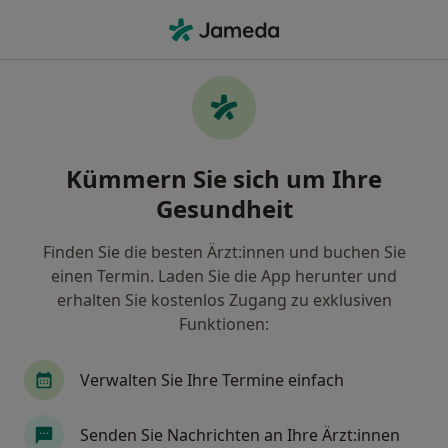
Ha
Kinder- Und Jugendarzt • Wiesbaden, Hessen
Filter & Sortierung
• 1
Zu Google Map
Empfohlene Kinderärzte &
Kümmern Sie sich um Ihre
Jugendmediziner für Gesetzlich
versichert in Wiesbaden
Gesundheit
Wie wir die Suchergebnisse sortieren
Finden Sie die besten Ärzt:innen und buchen Sie
einen Termin. Laden Sie die App herunter und
erhalten Sie kostenlos Zugang zu exklusiven
Funktionen:
Verwalten Sie Ihre Termine einfach
Senden Sie Nachrichten an Ihre Ärzt:innen
Dr. med. Mikael Jakubian