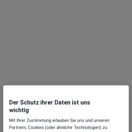
Dr. med. Hamed Hamdan
·
Kinder- und Jugendarzt, Kinder- und Jugend-Kardiologie
Mehr
1062 Bewertungen
Adresse 1
Adresse 2
Adresse 3
Adresse 4
Schloßstr. 17, Koblenz
•
Zu Google Maps
MVZ Dr. Hamed Hamdan
Der Schutz ihrer Daten ist uns
Dieser Arzt bzw. diese Ärztin bietet keine Online-Terminbuchung an diesem Standort an.
wichtig
Terminanfrage senden
Mit Ihrer Zustimmung erlauben Sie uns und unseren
Partnern, Cookies (oder ähnliche Technologien) zu