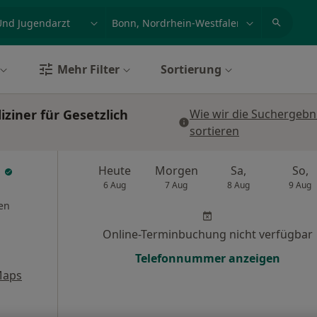
et, Erkrankung, Name
z.B. Berlin
Mehr Filter
Sortierung
iner für Gesetzlich
Wie wir die Suchergebn
sortieren
n
Heute
Morgen
Sa,
So,
6 Aug
7 Aug
8 Aug
9 Aug
en
Online-Terminbuchung nicht verfügbar
Telefonnummer anzeigen
Maps