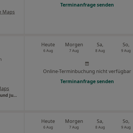
Terminanfrage senden
e Maps
Heute
Morgen
Sa,
So,
6 Aug
7 Aug
8 Aug
9 Aug
n
Online-Terminbuchung nicht verfügbar
Terminanfrage senden
Maps
Praxis Beatrix Becker Fachärztin für Kinder- und Jugendmedizin
Heute
Morgen
Sa,
So,
6 Aug
7 Aug
8 Aug
9 Aug