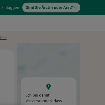
Einloggen
Sind Sie Ärztin oder Arzt?
isse
Mo,
Di,
Mi,
10 Aug
11 Aug
12 Aug
Ich bin damit
einverstanden, dass