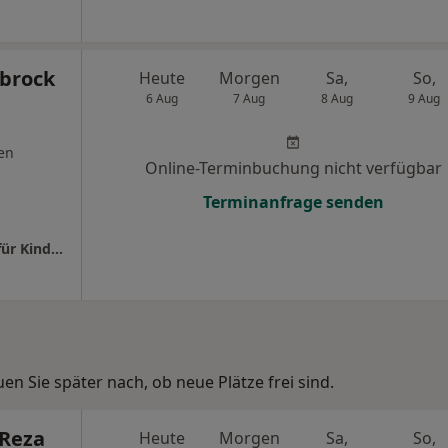
nbrock
Heute
Morgen
Sa,
So,
6 Aug
7 Aug
8 Aug
9 Aug
en
Online-Terminbuchung nicht verfügbar
Terminanfrage senden
Praxis Dr.med. Paul Scheuermann Facharzt für Kinder- und Jugendmedizin
n Sie später nach, ob neue Plätze frei sind.
-Reza
Heute
Morgen
Sa,
So,