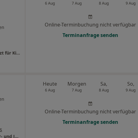
6 Aug
7 Aug
8 Aug
9 Aug
Online-Terminbuchung nicht verfügbar
en
Terminanfrage senden
Praxis Prof. Dr.med. Ali-Reza Ranjbar Facharzt für Kinder- und Jugendmedizin
Heute
Morgen
Sa,
So,
6 Aug
7 Aug
8 Aug
9 Aug
en
Online-Terminbuchung nicht verfügbar
Terminanfrage senden
s
Praxis Hedwig Schmitz Fachärztin für Kinder- und Jugendmedizin