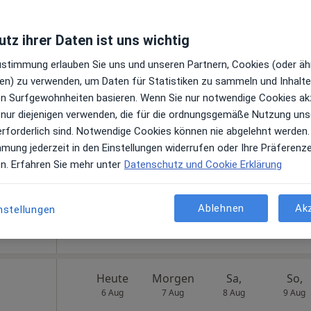
MKB
Heute
Morgen
Sa,
So,
tz ihrer Daten ist uns wichtig
6 Aug
7 Aug
8 Aug
9 Aug
Zustimmung erlauben Sie uns und unseren Partnern, Cookies (oder äh
en) zu verwenden, um Daten für Statistiken zu sammeln und Inhalte 
Online-Terminbuchung nicht verfügbar
ren Surfgewohnheiten basieren. Wenn Sie nur notwendige Cookies ak
 Kinder-
 nur diejenigen verwenden, die für die ordnungsgemäße Nutzung uns
Profil anzeigen
nd -
erforderlich sind. Notwendige Cookies können nie abgelehnt werden.
·
Mehr
mmung jederzeit in den Einstellungen widerrufen oder Ihre Präferenz
n
en. Erfahren Sie mehr unter
Datenschutz und Cookie Erklärung
gle
Ablehnen
Ak
nstellungen
Heute
Morgen
Sa,
So,
6 Aug
7 Aug
8 Aug
9 Aug