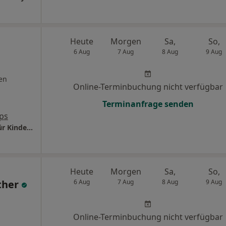
Heute
Morgen
Sa,
So,
6 Aug
7 Aug
8 Aug
9 Aug
en
Online-Terminbuchung nicht verfügbar
Terminanfrage senden
ps
Praxis Dr.med. Gunthild Kayser Fachärztin für Kinder- und Jugendmedizin
Heute
Morgen
Sa,
So,
ther
6 Aug
7 Aug
8 Aug
9 Aug
Online-Terminbuchung nicht verfügbar