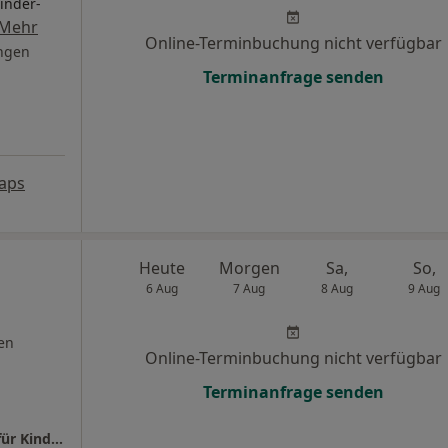
inder-
Mehr
Online-Terminbuchung nicht verfügbar
ngen
Terminanfrage senden
aps
Heute
Morgen
Sa,
So,
6 Aug
7 Aug
8 Aug
9 Aug
en
Online-Terminbuchung nicht verfügbar
Terminanfrage senden
Praxis Dr.med. Paul Scheuermann Facharzt für Kinder- und Jugendmedizin