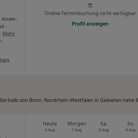
Online-Terminbuchung nicht verfügbar
 Kinder-
Profil anzeigen
nd -
·
Mehr
n
Maps
außerhalb von Bonn, Nordrhein-Westfalen in Gebieten nahe I
Heute
Morgen
Sa,
So,
6 Aug
7 Aug
8 Aug
9 Aug