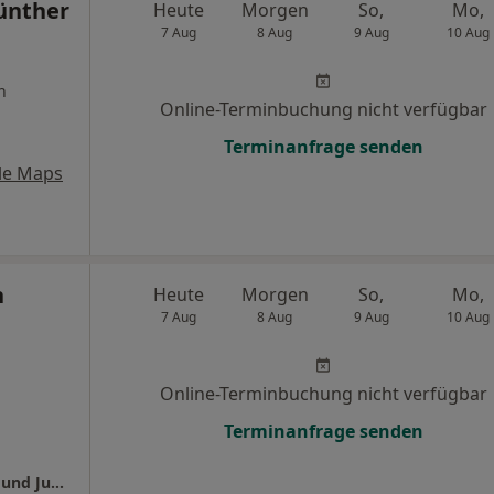
Günther
Heute
Morgen
So,
Mo,
7 Aug
8 Aug
9 Aug
10 Aug
n
Online-Terminbuchung nicht verfügbar
Terminanfrage senden
le Maps
n
Heute
Morgen
So,
Mo,
7 Aug
8 Aug
9 Aug
10 Aug
Online-Terminbuchung nicht verfügbar
Terminanfrage senden
Universitätsklinikum Jena Klinik für Kinder- und Jugendmedizin Abt. Neonatologie u.neonatolog.Intensivmedizin