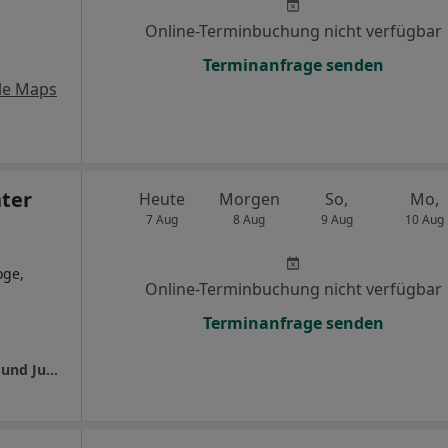
Online-Terminbuchung nicht verfügbar
Terminanfrage senden
le Maps
nter
Heute
Morgen
So,
Mo,
7 Aug
8 Aug
9 Aug
10 Aug
oge,
Online-Terminbuchung nicht verfügbar
Terminanfrage senden
Universitätsklinikum Jena Klinik für Kinder- und Jugendmedizin Abt. Allgem.Pädiatrie, Hämatologie u.Onkologie