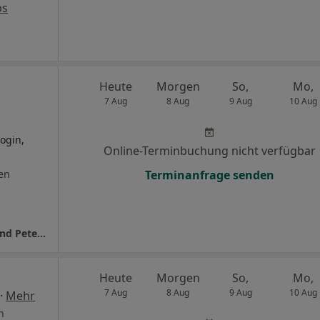
ps
Heute
Morgen
So,
Mo,
7 Aug
8 Aug
9 Aug
10 Aug
ogin,
Online-Terminbuchung nicht verfügbar
en
Terminanfrage senden
Dres. Jutta Wendenburg Felix Ringelmann und Peter Hartmann
Heute
Morgen
So,
Mo,
7 Aug
8 Aug
9 Aug
10 Aug
·
Mehr
n