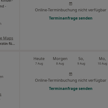
 Kinder-
nd -
Online-Terminbuchung nicht verfügbar
Terminanfrage senden
n
le Maps
Praxis PD Dr.med.habil.Gisela Mattigk Fachärztin für Kinder- und Jugendpsychiatrie
Heute
Morgen
So,
Mo,
7 Aug
8 Aug
9 Aug
10 Aug
en
Online-Terminbuchung nicht verfügbar
Terminanfrage senden
s
r