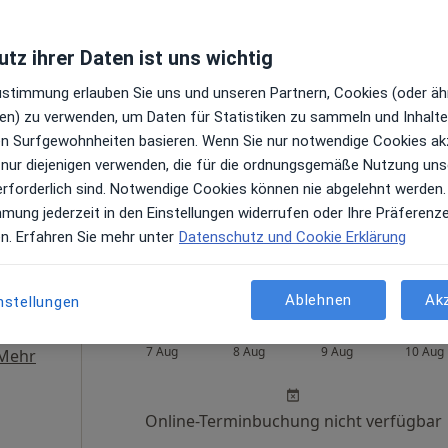
tz ihrer Daten ist uns wichtig
Heute
Morgen
So,
Mo,
Zustimmung erlauben Sie uns und unseren Partnern, Cookies (oder äh
7 Aug
8 Aug
9 Aug
10 Aug
en) zu verwenden, um Daten für Statistiken zu sammeln und Inhalte 
ren Surfgewohnheiten basieren. Wenn Sie nur notwendige Cookies ak
·
rgin
Online-Terminbuchung nicht verfügbar
 nur diejenigen verwenden, die für die ordnungsgemäße Nutzung uns
erforderlich sind. Notwendige Cookies können nie abgelehnt werden.
Terminanfrage senden
mmung jederzeit in den Einstellungen widerrufen oder Ihre Präferenz
en. Erfahren Sie mehr unter
Datenschutz und Cookie Erklärung
Universitätsklinikum Jena Klinik für Kinder- und Jugendmedizin Abt. Neonatologie u.neonatolog.Intensivmedizin
Ablehnen
Ak
nstellungen
etzing
Heute
Morgen
So,
Mo,
7 Aug
8 Aug
9 Aug
10 Aug
Mehr
Online-Terminbuchung nicht verfügbar