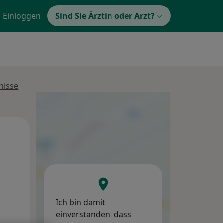
Einloggen
Sind Sie Ärztin oder Arzt?
nisse
Di,
Mi,
Do,
11 Aug
12 Aug
13 Aug
Ich bin damit
einverstanden, dass