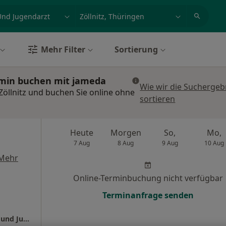
et, Erkrankung, Name
z.B. Berlin
Mehr Filter
Sortierung
ermin buchen mit jameda
Wie wir die Suchergeb
Zöllnitz und buchen Sie online ohne
sortieren
Heute
Morgen
So,
Mo,
7 Aug
8 Aug
9 Aug
10 Aug
Mehr
Online-Terminbuchung nicht verfügbar
Terminanfrage senden
Universitätsklinikum Jena Klinik für Kinder- und Jugendmedizin Abt. Allgem.Pädiatrie, Hämatologie u.Onkologie