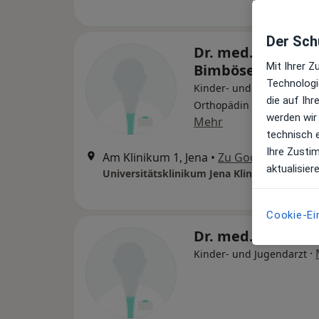
Der Schu
Dr. med. Patricia
Mit Ihrer 
Bimböse
Technologi
Kinder- und Jugendärztin,
die auf Ih
Orthopädin & Unfallchiru
werden wir
Mehr
technisch 
Ihre Zusti
Am Klinikum 1, Jena
•
Zu Google Maps
aktualisier
Cookie-Ei
Dr. med. Oliver M
·
Kinder- und Jugendarzt