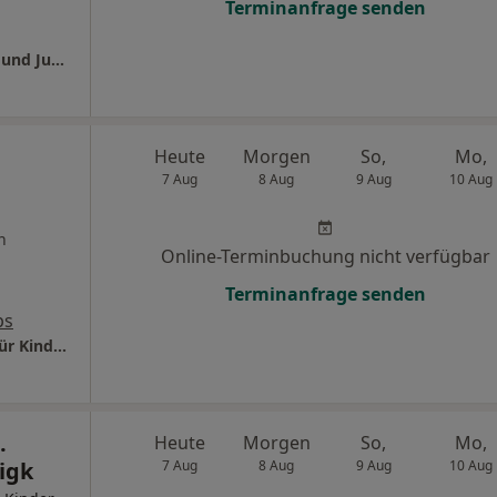
Terminanfrage senden
Universitätsklinikum Jena Klinik für Kinder- und Jugendmedizin Abt. Allgem.Pädiatrie, Hämatologie u.Onkologie
Heute
Morgen
So,
Mo,
7 Aug
8 Aug
9 Aug
10 Aug
n
Online-Terminbuchung nicht verfügbar
Terminanfrage senden
ps
Praxis Dr.med. Claudia Clement Fachärztin für Kinder- und Jugendmedizin
.
Heute
Morgen
So,
Mo,
tigk
7 Aug
8 Aug
9 Aug
10 Aug