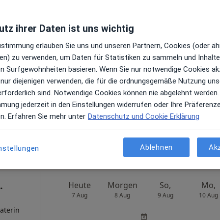
Praxis Davoud Sanii-Pour Facharzt für Neurologie und Psychiatrie
tz ihrer Daten ist uns wichtig
eyers
Zustimmung erlauben Sie uns und unseren Partnern, Cookies (oder äh
Heute
Morgen
So,
Mo,
7 Aug
8 Aug
9 Aug
10 Aug
en) zu verwenden, um Daten für Statistiken zu sammeln und Inhalte 
ater und
ren Surfgewohnheiten basieren. Wenn Sie nur notwendige Cookies ak
 nur diejenigen verwenden, die für die ordnungsgemäße Nutzung uns
en
Online-Terminbuchung nicht verfügbar
erforderlich sind. Notwendige Cookies können nie abgelehnt werden.
mmung jederzeit in den Einstellungen widerrufen oder Ihre Präferenz
Terminanfrage senden
en. Erfahren Sie mehr unter
Datenschutz und Cookie Erklärung
Sozialpsychiatrisches Zentrum Dr.med. Ralph Meyers Facharzt für Kinder- und Jugendpsychiatrie
Ablehnen
Ak
nstellungen
.
Heute
Morgen
So,
Mo,
7 Aug
8 Aug
9 Aug
10 Aug
aterin