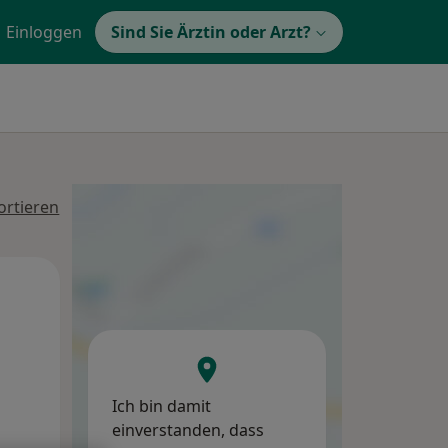
Einloggen
Sind Sie Ärztin oder Arzt?
ortieren
Di,
Mi,
Do,
11 Aug
12 Aug
13 Aug
Ich bin damit
einverstanden, dass