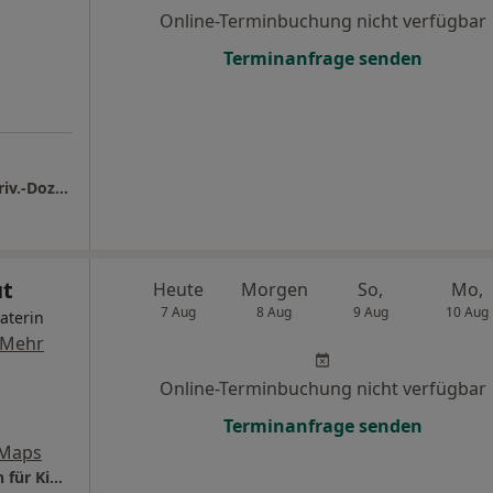
Online-Terminbuchung nicht verfügbar
Terminanfrage senden
Praxis für Kinder- und Jugendpsychiatrie - Priv.-Doz. Dr. med. Bettina Linck
ut
Heute
Morgen
So,
Mo,
7 Aug
8 Aug
9 Aug
10 Aug
aterin
Mehr
Online-Terminbuchung nicht verfügbar
Terminanfrage senden
 Maps
Praxis Dr.med. Elisabeth Plattfaut Fachärztin für Kinder- und Jugendpsychiatrie