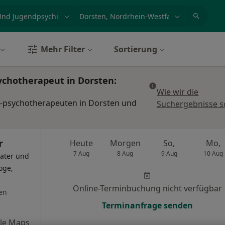
et, Erkrankung, Name
z.B. Berlin
Mehr Filter
Sortierung
ychotherapeut in Dorsten:
Wie wir die
 -psychotherapeuten in Dorsten und
Suchergebnisse s
r
Heute
Morgen
So,
Mo,
7 Aug
8 Aug
9 Aug
10 Aug
ater und
oge,
Online-Terminbuchung nicht verfügbar
en
Terminanfrage senden
le Maps