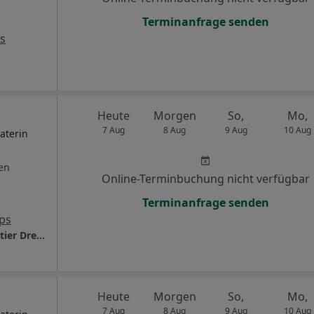
Terminanfrage senden
s
Heute
Morgen
So,
Mo,
7 Aug
8 Aug
9 Aug
10 Aug
aterin
en
Online-Terminbuchung nicht verfügbar
Terminanfrage senden
ps
Paedicum Ruhrkidz Praxis Herne Kaiserquartier Dres. Vogler & Kollegen
Heute
Morgen
So,
Mo,
7 Aug
8 Aug
9 Aug
10 Aug