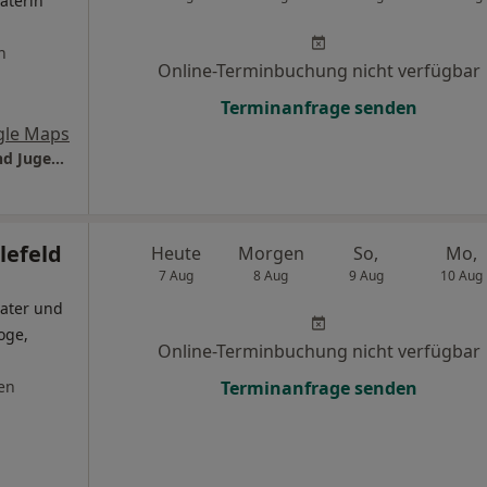
aterin
n
Online-Terminbuchung nicht verfügbar
Terminanfrage senden
gle Maps
Praxis Larissa Seitz Fachärztin für Kinder- und Jugendpsychiatrie
lefeld
Heute
Morgen
So,
Mo,
7 Aug
8 Aug
9 Aug
10 Aug
ater und
oge,
Online-Terminbuchung nicht verfügbar
en
Terminanfrage senden