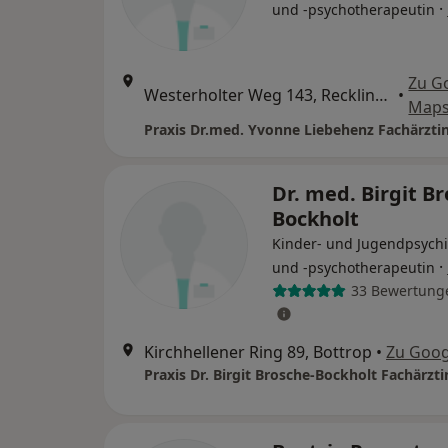
·
und -psychotherapeutin
Zu G
Westerholter Weg 143, Recklinghausen
•
Map
Dr. med. Birgit B
Bockholt
Kinder- und Jugendpsychi
·
und -psychotherapeutin
33 Bewertung
Kirchhellener Ring 89, Bottrop
•
Zu Goog