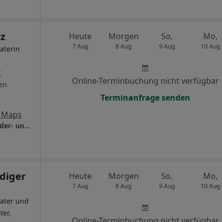
rz
Heute
Morgen
So,
Mo,
7 Aug
8 Aug
9 Aug
10 Aug
aterin
r
Online-Terminbuchung nicht verfügbar
en
Terminanfrage senden
 Maps
Praxis Oya Uzelli-Schwarz Fachärztin für Kinder- und Jugendpsychiatrie
üdiger
Heute
Morgen
So,
Mo,
7 Aug
8 Aug
9 Aug
10 Aug
ater und
ter,
Online-Terminbuchung nicht verfügbar