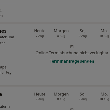
s
en
mes
Heute
Morgen
So,
Mo,
7 Aug
8 Aug
9 Aug
10 Aug
ater und
ter
Online-Terminbuchung nicht verfügbar
Terminanfrage senden
Maps
LWL-Klinik Herten Psychiatrie-Psychotherapie- Psychosomatik
e
Heute
Morgen
So,
Mo,
7 Aug
8 Aug
9 Aug
10 Aug
aterin