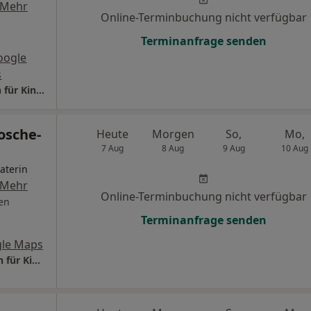
Mehr
Online-Terminbuchung nicht verfügbar
Terminanfrage senden
oogle
s
Praxis Dr.med. Yvonne Liebehenz Fachärztin für Kinder- Jugendpsychotherapie
rosche-
Heute
Morgen
So,
Mo,
7 Aug
8 Aug
9 Aug
10 Aug
aterin
Mehr
Online-Terminbuchung nicht verfügbar
en
Terminanfrage senden
le Maps
Praxis Dr. Birgit Brosche-Bockholt Fachärztin für Kinder- und Jugendpsychiatrie