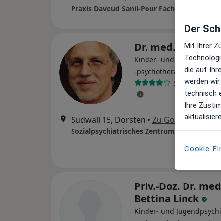
Der Schu
Dr. med. Ralph M
Mit Ihrer 
Technologi
Kinder- und Jugendpsychi
die auf Ih
·
Mehr
-psychotherapeut
werden wir
54 Bewertung
technisch 
Ihre Zusti
aktualisier
Südwall 15, Dorsten
•
Zu Google Maps
Cookie-Ei
Priv.-Doz. Dr. med
Bettina Linck
Kinder- und Jugendpsychi