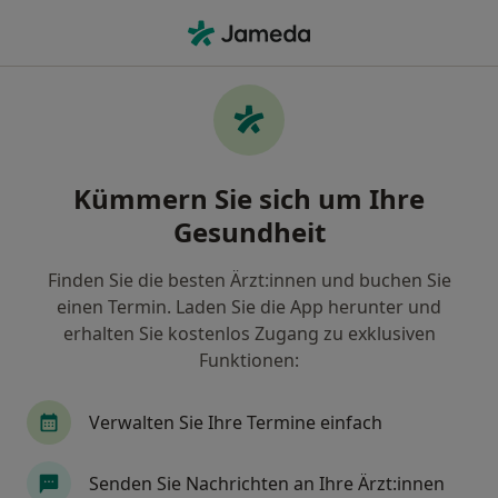
Ha
Kinder- Und Jugendpsychiater Und -Psychotherapeut • Frankfurt, Hessen
Filter & Sortierung
• 1
Zu Google Map
Empfohlene Kinder- und
Kümmern Sie sich um Ihre
Jugendpsychiater und -
psychotherapeuten für Privat versichert
Gesundheit
in Frankfurt
Finden Sie die besten Ärzt:innen und buchen Sie
Wie wir die Suchergebnisse sortieren
einen Termin. Laden Sie die App herunter und
erhalten Sie kostenlos Zugang zu exklusiven
Funktionen:
Verwalten Sie Ihre Termine einfach
Senden Sie Nachrichten an Ihre Ärzt:innen