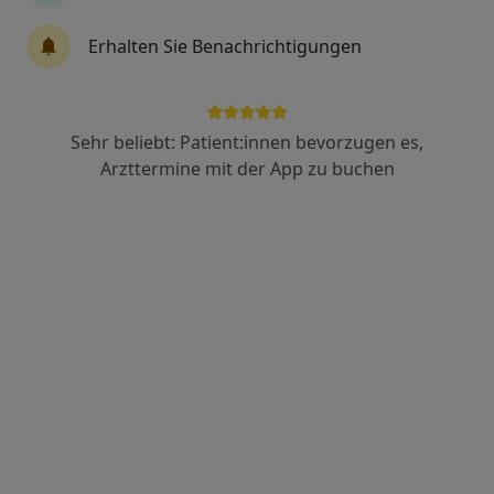
Dipl.-Psych. Christian Ferreira de
Vasconcellos
Erhalten Sie Benachrichtigungen
Kinder- und Jugendpsychiater und -psychotherapeut,
Psychologischer Psychotherapeut, Psychologe
119 Bewertungen
Sehr beliebt: Patient:innen bevorzugen es,
Arzttermine mit der App zu buchen
Engelthaler Str. 45, Frankfurt
•
Zu Google Maps
Praxis für Psychotherapie Rodi
Dieser Arzt bzw. diese Ärztin bietet keine Online-Terminbuchung an diesem Standort an.
Terminanfrage senden