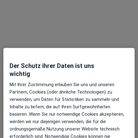
Kinder- und Jugendpsychiaterin und -psychotherapeutin,
Kinder- und Jugendlichenpsychotherapeutin
Glauburgstr. 56, Frankfurt
•
Zu Google Maps
Psychotherapeutische Praxis Shahin Jafari Kinder- und Jugendlichenpsychotherapeutin
Dieser Arzt bzw. diese Ärztin bietet keine Online-Terminbuchung an diesem Standort an.
Terminanfrage senden
Der Schutz ihrer Daten ist uns
wichtig
Mit Ihrer Zustimmung erlauben Sie uns und unseren
Partnern, Cookies (oder ähnliche Technologien) zu
verwenden, um Daten für Statistiken zu sammeln und
Inhalte zu liefern, die auf Ihren Surfgewohnheiten
basieren. Wenn Sie nur notwendige Cookies akzeptieren,
werden wir nur diejenigen verwenden, die für die
Dr. Mona Lange-von Szczutowski
ordnungsgemäße Nutzung unserer Website technisch
Kinder- und Jugendpsychiaterin und -psychotherapeutin,
erforderlich sind. Notwendige Cookies können nie