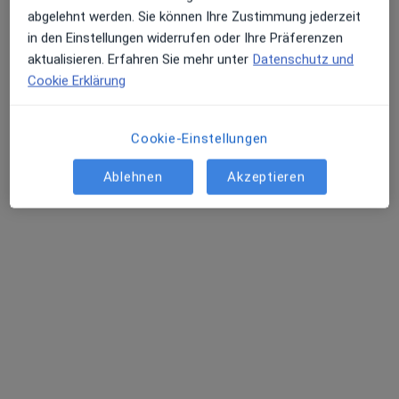
Kinder- und Jugendlichenpsychotherapeutin
abgelehnt werden. Sie können Ihre Zustimmung jederzeit
2 Bewertungen
in den Einstellungen widerrufen oder Ihre Präferenzen
aktualisieren. Erfahren Sie mehr unter
Datenschutz und
Reuterweg 42, Frankfurt
•
Zu Google Maps
Cookie Erklärung
Praxis Dr. Mona Lange-von Szczutowski Kinder- und Jugendlichenpsychotherapeutin
Dieser Arzt bzw. diese Ärztin bietet keine Online-Terminbuchung an diesem Standort an.
Cookie-Einstellungen
Terminanfrage senden
Ablehnen
Akzeptieren
Dr. med. Dietmar Seehuber
Kinder- und Jugendpsychiater und -psychotherapeut,