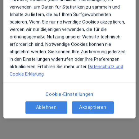
Bilsteinweg 25, Frankfurt
•
Zu Google Maps
verwenden, um Daten für Statistiken zu sammeln und
Praxis Gute Hände - Kai Badenhausen - Heilpraktiker
Inhalte zu liefern, die auf Ihren Surfgewohnheiten
Dieser Arzt bzw. diese Ärztin bietet keine Online-Terminbuchung an diesem Standort an.
basieren. Wenn Sie nur notwendige Cookies akzeptieren,
werden wir nur diejenigen verwenden, die für die
Terminanfrage senden
ordnungsgemäße Nutzung unserer Website technisch
erforderlich sind. Notwendige Cookies können nie
abgelehnt werden. Sie können Ihre Zustimmung jederzeit
in den Einstellungen widerrufen oder Ihre Präferenzen
aktualisieren. Erfahren Sie mehr unter
Datenschutz und
Cookie Erklärung
Cookie-Einstellungen
Doris Depner
Ablehnen
Akzeptieren
Kinder- und Jugendärztin, Kinder- und
Jugendlichenpsychotherapeutin
95 Bewertungen