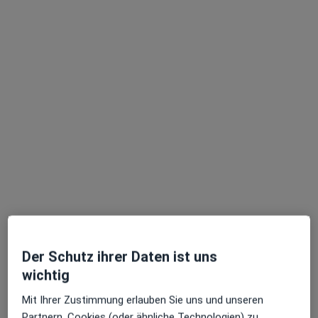
Dieser Arzt bzw. diese Ärztin bietet keine Online-Terminbuchung an diesem Standort an.
Terminanfrage senden
Kai Badenhausen
·
Mehr
Heilpraktiker, Chiropraktiker, Naturheilverfahren
35 Bewertungen
Der Schutz ihrer Daten ist uns
wichtig
Adresse
Videosprechstunde
Mit Ihrer Zustimmung erlauben Sie uns und unseren
Partnern, Cookies (oder ähnliche Technologien) zu