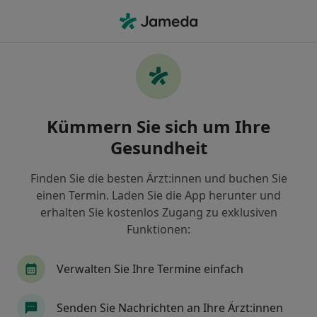
Ha
Adhs • Frankfurt, Hessen
Filter & Sortierung
• 1
Zu Google Map
ADHS, Frankfurt
Kümmern Sie sich um Ihre
Wie wir die Suchergebnisse sortieren
Gesundheit
Finden Sie die besten Ärzt:innen und buchen Sie
Nach welchem Fachgebiet suchen Sie?
einen Termin. Laden Sie die App herunter und
Psychologischer Psychotherapeut
Heilpraktik
erhalten Sie kostenlos Zugang zu exklusiven
Funktionen:
Verwalten Sie Ihre Termine einfach
Senden Sie Nachrichten an Ihre Ärzt:innen