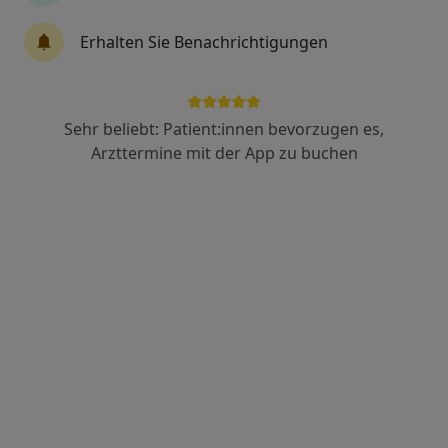
Erhalten Sie Benachrichtigungen
Dr. med. Andreas Philipp Eckert
·
Mehr
Psychiater
377 Bewertungen
Sehr beliebt: Patient:innen bevorzugen es,
Arzttermine mit der App zu buchen
Adresse
Videosprechstunde
Schillerstraße 31, Frankfurt
•
Zu Google Maps
Privatpraxis Dr. med. Andreas Philipp Eckert Facharzt für Psychiatrie und Psychotherapie
Privatpraxis
Dieser Arzt bzw. diese Ärztin bietet keine Online-Terminbuchung an diesem Standort an.
Terminanfrage senden