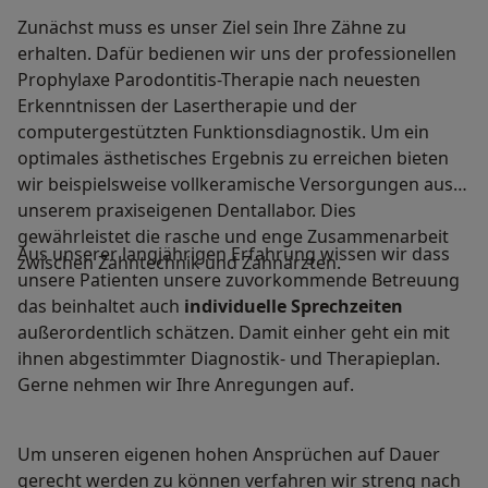
Zunächst muss es unser Ziel sein Ihre Zähne zu
erhalten. Dafür bedienen wir uns der professionellen
Prophylaxe Parodontitis-Therapie nach neuesten
Erkenntnissen der Lasertherapie und der
computergestützten Funktionsdiagnostik. Um ein
optimales ästhetisches Ergebnis zu erreichen bieten
wir beispielsweise vollkeramische Versorgungen aus
unserem praxiseigenen Dentallabor. Dies
gewährleistet die rasche und enge Zusammenarbeit
Aus unserer langjährigen Erfahrung wissen wir dass
zwischen Zahntechnik und Zahnärzten.
unsere Patienten unsere zuvorkommende Betreuung
das beinhaltet auch
individuelle Sprechzeiten
außerordentlich schätzen. Damit einher geht ein mit
ihnen abgestimmter Diagnostik- und Therapieplan.
Gerne nehmen wir Ihre Anregungen auf.
Um unseren eigenen hohen Ansprüchen auf Dauer
gerecht werden zu können verfahren wir streng nach