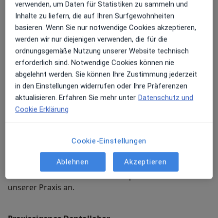
verwenden, um Daten für Statistiken zu sammeln und
Zahnarztraxis heute folgende Tätigkeitsschwerpunkte
Inhalte zu liefern, die auf Ihren Surfgewohnheiten
ab:
basieren. Wenn Sie nur notwendige Cookies akzeptieren,
werden wir nur diejenigen verwenden, die für die
ordnungsgemäße Nutzung unserer Website technisch
Zahnimplantate (Tätigkeitsschwerpunkt
erforderlich sind. Notwendige Cookies können nie
Implantologie mit Knochenaufbau und Digitaler
abgelehnt werden. Sie können Ihre Zustimmung jederzeit
Volumentomographie)
in den Einstellungen widerrufen oder Ihre Präferenzen
aktualisieren. Erfahren Sie mehr unter
Datenschutz und
Parodontosebehandlung (Tätigkeitsschwerpunkt
Cookie Erklärung
Parodontologie)
Cookie-Einstellungen
Kiefergelenkdiagnostik (Tätigkeitsschwerpunkt
Für Rückfragen stehen wir Ihnen jederzeit gerne unter
craniomandibuläre Dysfunktion - CMD)
Ablehnen
Akzeptieren
02422 - 6071
zur Verfügung. Melden Sie sich bitte
unter dem Stichwort "Business-Sprechstunde" in
unserer Praxis an.