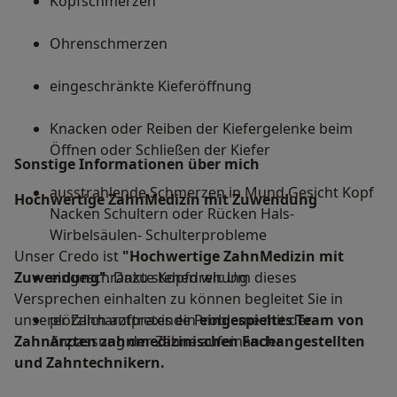
Kopfschmerzen
Ohrenschmerzen
eingeschränkte Kieferöffnung
Knacken oder Reiben der Kiefergelenke beim
Öffnen oder Schließen der Kiefer
Sonstige Informationen über mich
ausstrahlende Schmerzen in Mund Gesicht Kopf
Hochwertige ZahnMedizin mit Zuwendung
Nacken Schultern oder Rücken Hals-
Wirbelsäulen- Schulterprobleme
Unser Credo ist
"Hochwertige ZahnMedizin mit
Zuwendung"
eingeschränkte Kopfdrehung
. Dazu stehen wir. Um dieses
Versprechen einhalten zu können begleitet Sie in
unserer Zahnarztpraxis ein
plötzlich auftretende Probleme mit der
eingespieltes Team von
Zahnärzten zahnmedizinischen Fachangestellten
Anpassung der Zähne aufeinander
und Zahntechnikern.