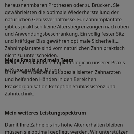
herausnehmbaren Prothesen oder zu Brücken. Sie
gewährleisten die optimale Wiederherstellung der
natürlichen Gebissverhältnisse. Für Zahnimplantate
gibt es praktisch keine Altersbegrenzungen nach oben
und Anwendungsbeschränkung. Ein völlig fester Sitz
und kräftiger Biss gewähren optimale Sicherheit.
Zahnimplantate sind vom natürlichen Zahn praktisch
nicht zu unterscheiden.
Meine Praxis und mein Team
Mehr Informationen: Implantologie in unserer Praxis
in Kreuzau (Nähe Düren)
Unser Team besteht aus spezialisierten Zahnärzten
und helfenden Händen in den Bereichen
Praxisorganisation Rezeption Stuhlassistenz und
Zahntechnik.
Mein weiteres Leistungs­spektrum
Damit Ihre Zähne bis ins hohe Alter erhalten bleiben
müssen sie optimal gepflegt werden. Wir unterstützen