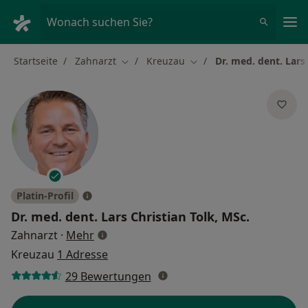
Ha
Wonach suchen Sie?
Startseite
Zahnarzt
Kreuzau
Dr. med. dent. Lars 
Stadt ändern
Stadt ändern
Platin-Profil
Dr. med. dent.
Lars Christian Tolk, MSc.
über Spezialisierungen
Zahnarzt
·
Mehr
Kreuzau
1 Adresse
29 Bewertungen