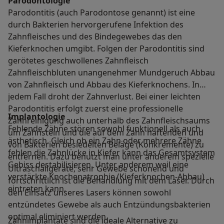
Parodontologie
Parodontitis (auch Parodontose genannt) ist eine
durch Bakterien hervorgerufene Infektion des
Zahnfleisches und des Bindegewebes das den
Kieferknochen umgibt. Folgen der Parodontitis sind
gerötetes geschwollenes Zahnfleisch
Zahnfleischbluten unangenehmer Mundgeruch Abbau
von Zahnfleisch und Abbau des Kieferknochens. In
jedem Fall droht der Zahnverlust. Bei einer leichten
Parodontitis erfolgt zuerst eine professionelle
Implantologie
Zahnreinigung auch unterhalb des Zahnfleischsaums
Fehlende Zähne stören sowohl funktionell als auch
um Zahnstein und die auf dem Zahn haftenden und
ästhetisch. Gleich ob ein Zahn oder mehrere Zähne
von Bakterien besiedelten Beläge (Konkremente) zu
fehlen die Zahnlücke in Kiefer kann das Gesamtsystem
entfernen. Dazu benutzt man unter anderem spezielle
Gebiss destabilisieren. Unter anderem weil eine
Ultraschallgeräte; sehr Gewebe schonend und
verstärkte Knochenatrophie (Kieferknochen-Abbau)
fortschrittlich ist die Behandlung mit dem Laser. Durch
eintreten kann.
den Einsatz unseres Lasers können sowohl
entzündetes Gewebe als auch Entzündungsbakterien
optimal eliminiert werden.
Zahnimplantate sind die ideale Alternative zu