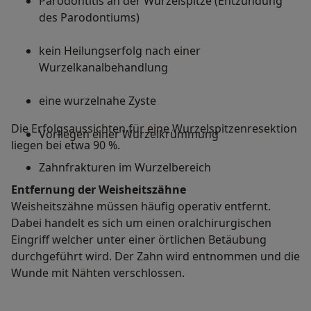
Parodontitis an der Wurzelspitze (Entzündung
des Parodontiums)
kein Heilungserfolg nach einer
Wurzelkanalbehandlung
eine wurzelnahe Zyste
Die Erfolgsaussichten für eine Wurzelspitzenresektion
Vorliegen einer Wurzelkrümmung
liegen bei etwa 90 %.
Zahnfrakturen im Wurzelbereich
Entfernung der Weisheitszähne
Weisheitszähne müssen häufig operativ entfernt.
Dabei handelt es sich um einen oralchirurgischen
Eingriff welcher unter einer örtlichen Betäubung
durchgeführt wird. Der Zahn wird entnommen und die
Wunde mit Nähten verschlossen.