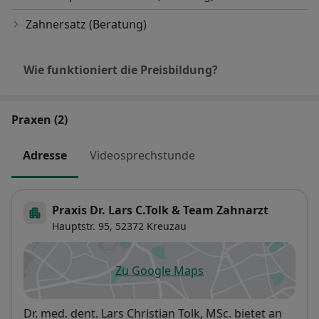
Zahnersatz (Beratung)
Wie funktioniert die Preisbildung?
Praxen (2)
Adresse
Videosprechstunde
Praxis Dr. Lars C.Tolk & Team Zahnarzt
Hauptstr. 95,
52372
Kreuzau
Zu Google Maps
öffnet in einer neuen Registe
Verfügbarkeit
Dr. med. dent. Lars Christian Tolk, MSc. bietet an