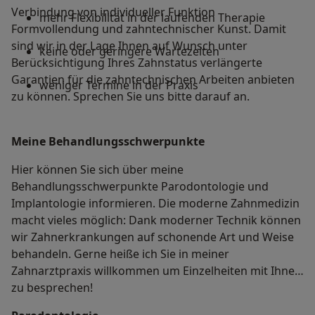
Verbindung von individueller Funktion
mehr Flexibilität in der laufenden Therapie
Formvollendung und zahntechnischer Kunst. Damit
sind wir in der Lage Ihnen auf Wunsch unter
keine oder geringere Wartezeiten
Berücksichtigung Ihres Zahnstatus verlängerte
Garantien für die zahntechnischen Arbeiten anbieten
weniger Termine in der Praxis
zu können. Sprechen Sie uns bitte darauf an.
Meine Behandlungs­schwerpunkte
Hier können Sie sich über meine
Behandlungsschwerpunkte Parodontologie und
Implantologie informieren. Die moderne Zahnmedizin
macht vieles möglich: Dank moderner Technik können
wir Zahnerkrankungen auf schonende Art und Weise
behandeln. Gerne heiße ich Sie in meiner
Zahnarztpraxis willkommen um Einzelheiten mit Ihnen
zu besprechen!