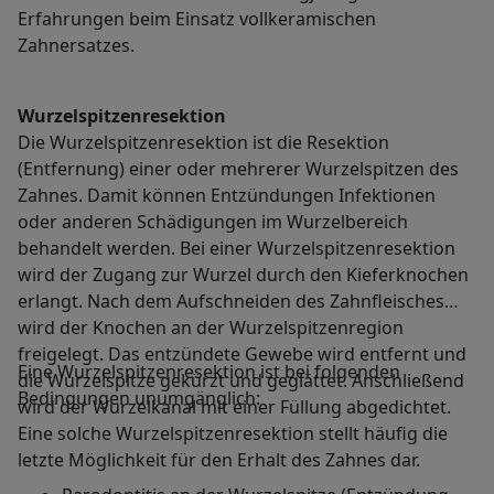
Erfahrungen beim Einsatz vollkeramischen
Zahnersatzes.
Wurzelspitzenresektion
Die Wurzelspitzenresektion ist die Resektion
(Entfernung) einer oder mehrerer Wurzelspitzen des
Zahnes. Damit können Entzündungen Infektionen
oder anderen Schädigungen im Wurzelbereich
behandelt werden. Bei einer Wurzelspitzenresektion
wird der Zugang zur Wurzel durch den Kieferknochen
erlangt. Nach dem Aufschneiden des Zahnfleisches
wird der Knochen an der Wurzelspitzenregion
freigelegt. Das entzündete Gewebe wird entfernt und
Eine Wurzelspitzenresektion ist bei folgenden
die Wurzelspitze gekürzt und geglättet. Anschließend
Bedingungen unumgänglich:
wird der Wurzelkanal mit einer Füllung abgedichtet.
Eine solche Wurzelspitzenresektion stellt häufig die
letzte Möglichkeit für den Erhalt des Zahnes dar.