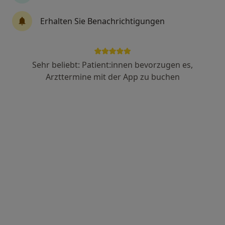
Erhalten Sie Benachrichtigungen
Dr. med. Miriam Koeller-Bratz
·
Mehr
Plastische & Ästhetische Chirurgin, Ärztin
379 Bewertungen
Sehr beliebt: Patient:innen bevorzugen es,
Arzttermine mit der App zu buchen
Maternusplatz 10, Köln
•
Zu Google Maps
Praxis Miriam Koeller-Bratz Fachärztin für Plastische- und Ästhetische Chirurgie
Dieser Arzt bzw. diese Ärztin bietet keine Online-Terminbuchung an diesem Standort an.
Terminanfrage senden