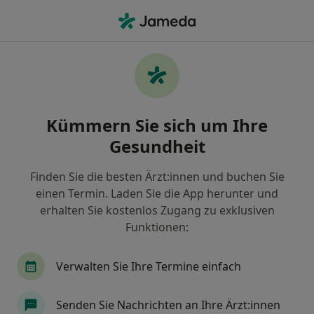
Ha
Ästhetische Behandlung • Köln, Nordrhein-Westfalen
Filter & Sortierung
• 1
Zu Google Map
Ästhetische Behandlung, Köln
Kümmern Sie sich um Ihre
Wie wir die Suchergebnisse sortieren
Gesundheit
Finden Sie die besten Ärzt:innen und buchen Sie
Nach welchem Fachgebiet suchen Sie?
einen Termin. Laden Sie die App herunter und
Hals-Nasen-Ohren-Arzt
Plastischer & Ästhetis
erhalten Sie kostenlos Zugang zu exklusiven
Funktionen:
Verwalten Sie Ihre Termine einfach
Senden Sie Nachrichten an Ihre Ärzt:innen