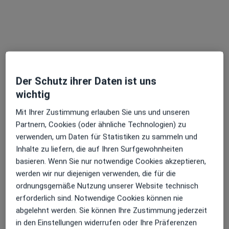
Petra Becker
Heilpraktikerin
5 Bewertungen
Der Schutz ihrer Daten ist uns
wichtig
Adresse
Videosprechstunde
Mit Ihrer Zustimmung erlauben Sie uns und unseren
Partnern, Cookies (oder ähnliche Technologien) zu
Hauptstr. 389, Köln
•
Zu Google Maps
verwenden, um Daten für Statistiken zu sammeln und
Praxis Petra Becker Heilpraktikerin
Inhalte zu liefern, die auf Ihren Surfgewohnheiten
Privatpraxis
basieren. Wenn Sie nur notwendige Cookies akzeptieren,
Dieser Arzt bzw. diese Ärztin bietet keine Online-Terminbuchung an diesem Standort an.
werden wir nur diejenigen verwenden, die für die
ordnungsgemäße Nutzung unserer Website technisch
Terminanfrage senden
erforderlich sind. Notwendige Cookies können nie
abgelehnt werden. Sie können Ihre Zustimmung jederzeit
in den Einstellungen widerrufen oder Ihre Präferenzen