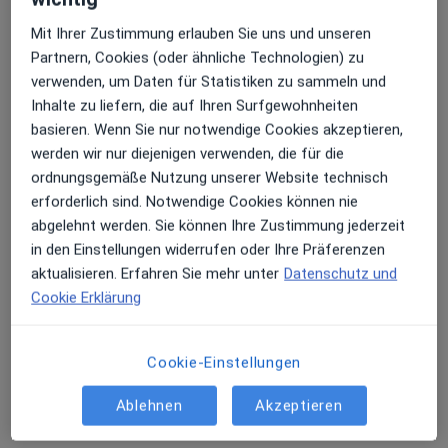
Mit Ihrer Zustimmung erlauben Sie uns und unseren
Partnern, Cookies (oder ähnliche Technologien) zu
verwenden, um Daten für Statistiken zu sammeln und
Inhalte zu liefern, die auf Ihren Surfgewohnheiten
basieren. Wenn Sie nur notwendige Cookies akzeptieren,
werden wir nur diejenigen verwenden, die für die
Privatpraxen in der MEOCLINIC Berlin
ordnungsgemäße Nutzung unserer Website technisch
Mitte
erforderlich sind. Notwendige Cookies können nie
Praxisgemeinschaft
abgelehnt werden. Sie können Ihre Zustimmung jederzeit
·
Allgemeinchirurgie, Ernährungsmedizin, Fußchirurgie
in den Einstellungen widerrufen oder Ihre Präferenzen
Mehr
aktualisieren. Erfahren Sie mehr unter
Datenschutz und
17 Bewertungen
Cookie Erklärung
Friedrichstr. 71, Berlin
•
Zu Google Maps
Cookie-Einstellungen
Privatpraxen in der MEOCLINIC Berlin Mitte
Ästhetische Behandlung
Ablehnen
Akzeptieren
Weitere Leistungen anzeigen