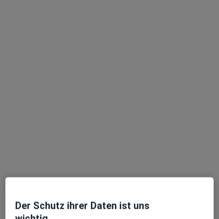
Prof. Dr. Dr. Ursula Mirastschijski
Plastische & Ästhetische Chirurgin, Handchirurgin
82 Bewertungen
Adresse
Videosprechstunde
Uhlandstr. 165/166, Berlin
•
Zu Google Maps
Prof. Dr. Mirastschijski, Mira-Beau Berlin
Privatpraxis
Dieser Arzt bzw. diese Ärztin bietet keine Online-Terminbuchung an diesem Standort an.
Terminanfrage senden
Der Schutz ihrer Daten ist uns
wichtig