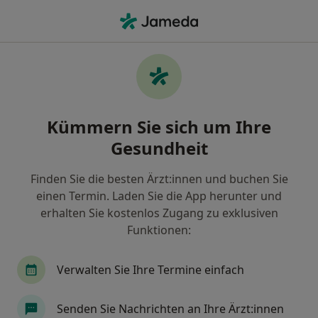
Ha
Ästhetische Behandlung • Berlin, Berlin
Filter & Sortierung
• 1
Zu Google Map
Ästhetische Behandlung, Berlin
Kümmern Sie sich um Ihre
Wie wir die Suchergebnisse sortieren
Gesundheit
Finden Sie die besten Ärzt:innen und buchen Sie
Nach welchem Fachgebiet suchen Sie?
einen Termin. Laden Sie die App herunter und
Hautarzt (Dermatologe)
Zahnarzt
Orthop
erhalten Sie kostenlos Zugang zu exklusiven
Funktionen:
Verwalten Sie Ihre Termine einfach
Senden Sie Nachrichten an Ihre Ärzt:innen