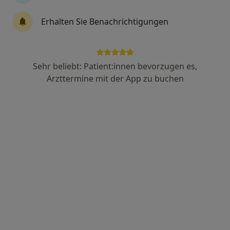
Erhalten Sie Benachrichtigungen
Dr. med. Naser Hatami - Privatpraxis
Orthopäde & Unfallchirurg, Chirotherapeut
259 Bewertungen
Sehr beliebt: Patient:innen bevorzugen es,
Arzttermine mit der App zu buchen
Gatower Str. 102, Berlin
•
Zu Google Maps
Privatpraxis Dr.med. Naser Hatami Facharzt für Orthopädie und Unfallchirurgie
Privatpraxis
Dieser Arzt bzw. diese Ärztin bietet keine Online-Terminbuchung an diesem Standort an.
Terminanfrage senden