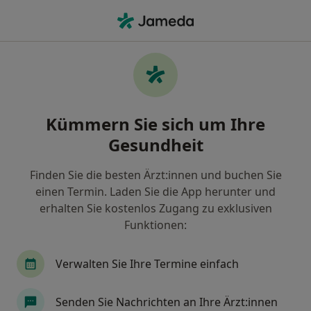
Ha
Akupunktur • Limburg, Hessen
Filter & Sortierung
• 1
Zu Google Map
Akupunktur, Limburg
Kümmern Sie sich um Ihre
Wie wir die Suchergebnisse sortieren
Gesundheit
Finden Sie die besten Ärzt:innen und buchen Sie
Welche Terminart möchten Sie buchen?
einen Termin. Laden Sie die App herunter und
Akupunktur
erhalten Sie kostenlos Zugang zu exklusiven
Funktionen:
Verwalten Sie Ihre Termine einfach
Senden Sie Nachrichten an Ihre Ärzt:innen