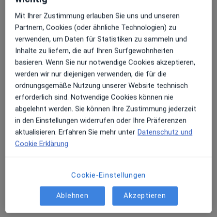
Mit Ihrer Zustimmung erlauben Sie uns und unseren
Partnern, Cookies (oder ähnliche Technologien) zu
verwenden, um Daten für Statistiken zu sammeln und
Kerstin Kohlenberg
Inhalte zu liefern, die auf Ihren Surfgewohnheiten
basieren. Wenn Sie nur notwendige Cookies akzeptieren,
·
Mehr
Heilpraktikerin
werden wir nur diejenigen verwenden, die für die
Holzheimer Str. 55, Limburg
•
Zu Google Maps
ordnungsgemäße Nutzung unserer Website technisch
Praxis Kerstin Kohlenberg Heilpraktikerin
erforderlich sind. Notwendige Cookies können nie
Dieser Arzt bzw. diese Ärztin bietet keine Online-Terminbuchung an diesem Standort an.
abgelehnt werden. Sie können Ihre Zustimmung jederzeit
in den Einstellungen widerrufen oder Ihre Präferenzen
Terminanfrage senden
aktualisieren. Erfahren Sie mehr unter
Datenschutz und
Cookie Erklärung
Cookie-Einstellungen
Ablehnen
Akzeptieren