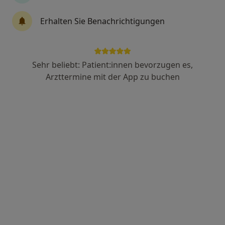
Erhalten Sie Benachrichtigungen
Dr. med. Marco Schwarz
Orthopäde & Unfallchirurg, Osteopath, Orthopäde
22 Bewertungen
Sehr beliebt: Patient:innen bevorzugen es,
Arzttermine mit der App zu buchen
Limburger Str. 50, Bad Camberg
•
Zu Google Maps
Orthopädie Bad Camberg Dr.med. Marco Schwarz Facharzt für Orthopädie und Unfallchirurgie
Dieser Arzt bzw. diese Ärztin bietet keine Online-Terminbuchung an diesem Standort an.
Terminanfrage senden