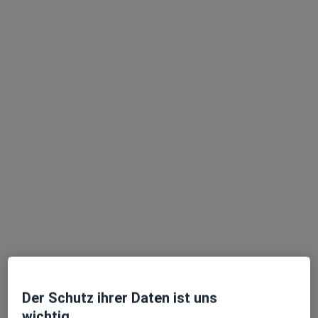
Brigitte Finkenwirth
·
Mehr
Heilpraktikerin
4 Bewertungen
Zu Google
Holzappeler Straße 7, Charlottenberg
•
Maps
Naturheilpraxis Finkenwirth
Privatpraxis
Dieser Arzt bzw. diese Ärztin bietet keine Online-Terminbuchung an diesem Standort an.
Terminanfrage senden
Der Schutz ihrer Daten ist uns
wichtig