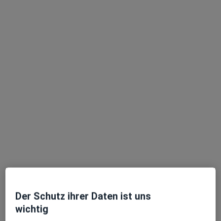
Pia Morbach
Heilpraktikerin
5 Bewertungen
Rübezahlplatz 3d, Memmingen
•
Zu Google Maps
Praxis Pia Göggel Heilpraktikerin
Dieser Arzt bzw. diese Ärztin bietet keine Online-Terminbuchung an diesem Standort an.
Terminanfrage senden
Der Schutz ihrer Daten ist uns
wichtig