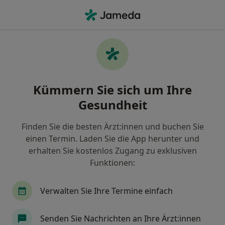
Ha
Akupunktur • Memmingen, Bayern
Filter & Sortierung
• 1
Zu Google Map
Akupunktur, Memmingen
Kümmern Sie sich um Ihre
Wie wir die Suchergebnisse sortieren
Gesundheit
Finden Sie die besten Ärzt:innen und buchen Sie
Welche Terminart möchten Sie buchen?
einen Termin. Laden Sie die App herunter und
Akupunktur
erhalten Sie kostenlos Zugang zu exklusiven
Funktionen:
Verwalten Sie Ihre Termine einfach
Senden Sie Nachrichten an Ihre Ärzt:innen