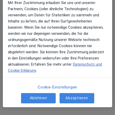
Mit Ihrer Zustimmung erlauben Sie uns und unseren
Partnern, Cookies (oder ähnliche Technologien) zu
verwenden, um Daten für Statistiken zu sammeln und
Inhalte zu liefern, die auf Ihren Surfgewohnheiten
basieren. Wenn Sie nur notwendige Cookies akzeptieren,
Prof. h.c. Dr. med. Florian Mengele
werden wir nur diejenigen verwenden, die für die
ordnungsgemäße Nutzung unserer Website technisch
Praktischer Arzt
erforderlich sind. Notwendige Cookies können nie
17 Bewertungen
abgelehnt werden. Sie können Ihre Zustimmung jederzeit
in den Einstellungen widerrufen oder Ihre Präferenzen
Zwinggasse 3, Memmingen
•
Zu Google Maps
aktualisieren. Erfahren Sie mehr unter
Datenschutz und
ORTHOPAEDICUMM Dr.med. Florian Mengele Facharzt für Orthopädie und Unfallchirurgie
Cookie Erklärung
Dieser Arzt bzw. diese Ärztin bietet keine Online-Terminbuchung an diesem Standort an.
Terminanfrage senden
Cookie-Einstellungen
Ablehnen
Akzeptieren