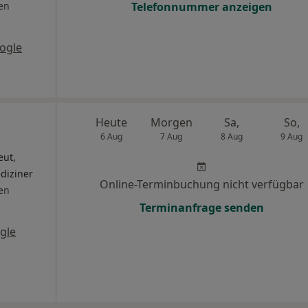
en
Telefonnummer anzeigen
ogle
Heute
Morgen
Sa,
So,
6 Aug
7 Aug
8 Aug
9 Aug
eut,
diziner
Online-Terminbuchung nicht verfügbar
en
Terminanfrage senden
gle