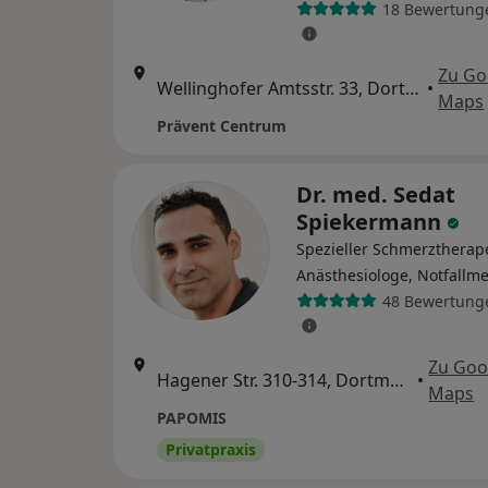
18 Bewertung
Zu Go
Wellinghofer Amtsstr. 33, Dortmund
•
Maps
Prävent Centrum
Dr. med. Sedat
Spiekermann
Spezieller Schmerztherap
Anästhesiologe, Notfallme
48 Bewertung
Zu Goo
Hagener Str. 310-314, Dortmund
•
Maps
PAPOMIS
Privatpraxis