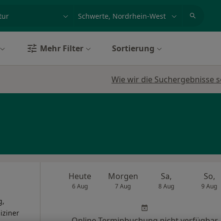
et, Erkrankung, Name
z.B. Berlin
Mehr Filter
Sortierung
Wie wir die Suchergebnisse s
Heute
Morgen
Sa,
So,
6 Aug
7 Aug
8 Aug
9 Aug
g,
iziner
Online-Terminbuchung nicht verfügbar