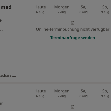
Ahmad
Heute
Morgen
Sa,
So,
6 Aug
7 Aug
8 Aug
9 Aug
g,
Online-Terminbuchung nicht verfügbar
hr
n
Terminanfrage senden
Orthotraum Dr.med. Sheer Ahmad Hakimi Facharzt für Orthopädie und Unfallchirurgie
Heute
Morgen
Sa,
So,
6 Aug
7 Aug
8 Aug
9 Aug
en