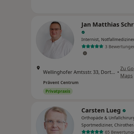
Jan Matthias Sc
Internist, Notfallmedizine
3 Bewertunge
Zu Go
Wellinghofer Amtsstr. 33, Dortmund
•
Maps
Prävent Centrum
Privatpraxis
Carsten Lueg
Orthopäde & Unfallchirur
Sportmediziner, Chirothe
65 Bewertung