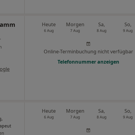
hramm
Heute
Morgen
Sa,
So,
6 Aug
7 Aug
8 Aug
9 Aug
r
n
Online-Terminbuchung nicht verfügbar
Telefonnummer anzeigen
ogle
Heute
Morgen
Sa,
So,
6 Aug
7 Aug
8 Aug
9 Aug
g,
rapeut
en