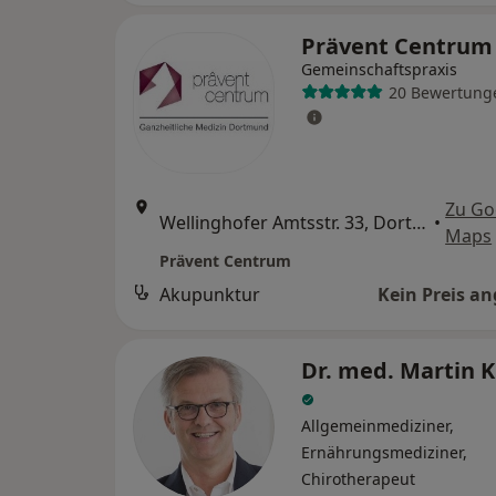
Prävent Centru
Gemeinschaftspraxis
20 Bewertung
Zu Go
Wellinghofer Amtsstr. 33, Dortmund
•
Maps
Prävent Centrum
Akupunktur
Kein Preis a
Dr. med. Martin K
Allgemeinmediziner,
Ernährungsmediziner,
Chirotherapeut