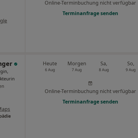
Online-Terminbuchung nicht verfügbar
Terminanfrage senden
gle
anger
Heute
Morgen
Sa,
So,
6 Aug
7 Aug
8 Aug
9 Aug
gin,
kteurin
en
Online-Terminbuchung nicht verfügbar
Terminanfrage senden
Maps
pädie