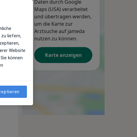
Daten durch Google
Maps (USA) verarbeitet
und übertragen werden,
um die Karte zur
nliche
Arztsuche auf jameda
zu liefern,
nutzen zu können.
zeptieren,
erer Website
Karte anzeigen
 Sie können
en
Mo,
Di,
Mi,
10 Aug
11 Aug
12 Aug
zeptieren