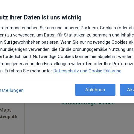
gen
Terminanfrage senden
tz ihrer Daten ist uns wichtig
Maps
Privatpraxis Dr.med. Bartosz Wojanowski Facharzt für Orthopädie und Unfallchirurgie
Zustimmung erlauben Sie uns und unseren Partnern, Cookies (oder äh
en) zu verwenden, um Daten für Statistiken zu sammeln und Inhalte 
ren Surfgewohnheiten basieren. Wenn Sie nur notwendige Cookies ak
 nur diejenigen verwenden, die für die ordnungsgemäße Nutzung uns
erforderlich sind. Notwendige Cookies können nie abgelehnt werden.
mmung jederzeit in den Einstellungen widerrufen oder Ihre Präferenz
Heute
Morgen
Sa,
So,
en. Erfahren Sie mehr unter
Datenschutz und Cookie Erklärung
6 Aug
7 Aug
8 Aug
9 Aug
praktiker
n
Ablehnen
Ak
nstellungen
Online-Terminbuchung nicht verfügbar
Terminanfrage senden
 Maps
Osteopath