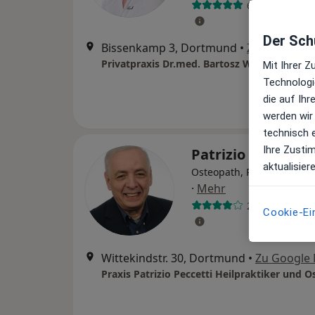
642 Bewertun
Der Schu
Bissenkamp 3, Dortmund
•
Zu Google 
Mit Ihrer 
Technologi
die auf Ih
werden wir
technisch 
Ihre Zusti
Patrizio Peccetti
aktualisier
Osteopath, Podologe, Heil
·
Mehr
2 Bewertunge
Cookie-Ei
Wittekindstr. 30, Dortmund
•
Zu Google
Praxis Patrizio Peccetti Heilpraktiker und 