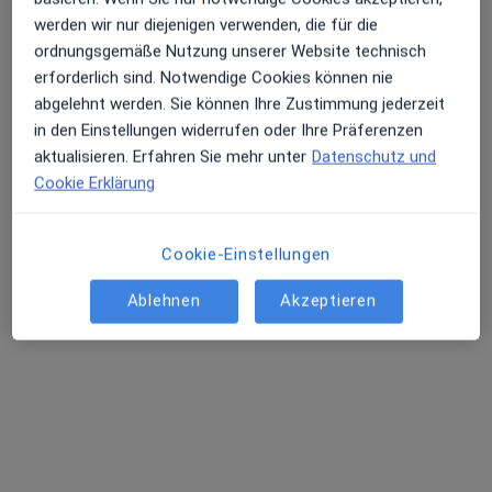
werden wir nur diejenigen verwenden, die für die
ordnungsgemäße Nutzung unserer Website technisch
erforderlich sind. Notwendige Cookies können nie
Dr. med. Ulrich Klumb
abgelehnt werden. Sie können Ihre Zustimmung jederzeit
·
Mehr
Internist, Homöopath, Akupunkteur
in den Einstellungen widerrufen oder Ihre Präferenzen
43 Bewertungen
aktualisieren. Erfahren Sie mehr unter
Datenschutz und
Cookie Erklärung
Im Schauinsland 50, Rengsdorf
•
Zu Google Maps
Privatpraxis Dr.med. Ulrich Klumb Facharzt für Innere Medizin
Cookie-Einstellungen
Privatpraxis
Ablehnen
Akzeptieren
Dieser Arzt bzw. diese Ärztin bietet keine Online-Terminbuchung an diesem Standort an.
Terminanfrage senden