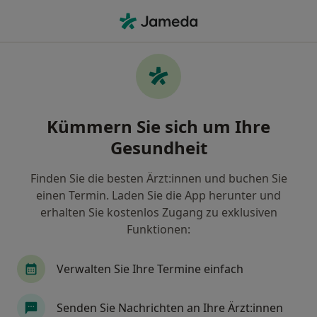
Ha
Allgemeine Sprechstunde • Rengsdorf, Rheinland-Pfalz
Filter & Sortierung
• 1
Zu Google Map
Allgemeine Sprechstunde, Rengsdorf
Kümmern Sie sich um Ihre
Wie wir die Suchergebnisse sortieren
Gesundheit
Finden Sie die besten Ärzt:innen und buchen Sie
Nach welchem Fachgebiet suchen Sie?
einen Termin. Laden Sie die App herunter und
Internist
Kinder- und Jugend-Kardiologie
erhalten Sie kostenlos Zugang zu exklusiven
Funktionen:
Verwalten Sie Ihre Termine einfach
Senden Sie Nachrichten an Ihre Ärzt:innen