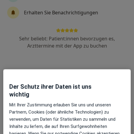
Erhalten Sie Benachrichtigungen
Dr. med. Hamed Hamdan
·
Kinder- und Jugendarzt, Kinder- und Jugend-Kardiologie
Mehr
Sehr beliebt: Patient:innen bevorzugen es,
1062 Bewertungen
Arzttermine mit der App zu buchen
Auf der Bing 16, Neuwied
•
Zu Google Maps
MVZ Dr. Hamdan Zweigstelle Neuwied
Dieser Arzt bzw. diese Ärztin bietet keine Online-Terminbuchung an diesem Standort an.
Der Schutz ihrer Daten ist uns
Terminanfrage senden
wichtig
Mit Ihrer Zustimmung erlauben Sie uns und unseren
Partnern, Cookies (oder ähnliche Technologien) zu
verwenden, um Daten für Statistiken zu sammeln und
Inhalte zu liefern, die auf Ihren Surfgewohnheiten
basieren. Wenn Sie nur notwendige Cookies akzeptieren,