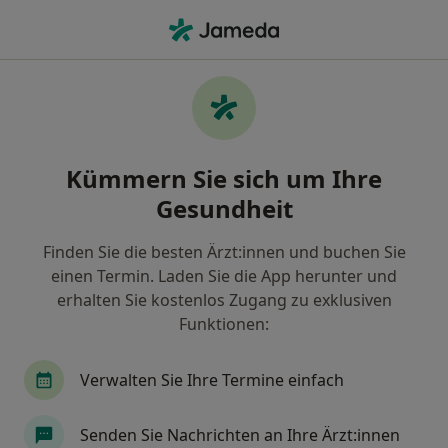
Ha
Internist • Rengsdorf, Rheinland-Pfalz
Filter & Sortierung
Zu Google Maps
Internist in Rengsdorf: Termin buchen
Kümmern Sie sich um Ihre
mit jameda
Gesundheit
Finden Sie Internisten in Rengsdorf und buchen Sie
online ohne zusätzliche Kosten.
Finden Sie die besten Ärzt:innen und buchen Sie
Wie wir die Suchergebnisse sortieren
einen Termin. Laden Sie die App herunter und
erhalten Sie kostenlos Zugang zu exklusiven
Funktionen:
Verwalten Sie Ihre Termine einfach
Senden Sie Nachrichten an Ihre Ärzt:innen