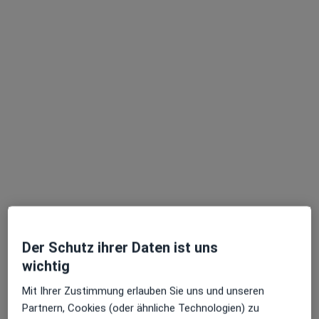
Dr. med. Thomas Krafft
Internist
155 Bewertungen
Adresse
Videosprechstunde
Der Schutz ihrer Daten ist uns
wichtig
Reuterstr. 115, Bonn
•
Zu Google Maps
Praxis Dr.med. Thomas Krafft Facharzt für Innere Medizin
Mit Ihrer Zustimmung erlauben Sie uns und unseren
Dieser Arzt bzw. diese Ärztin bietet keine Online-Terminbuchung an diesem Standort an.
Partnern, Cookies (oder ähnliche Technologien) zu