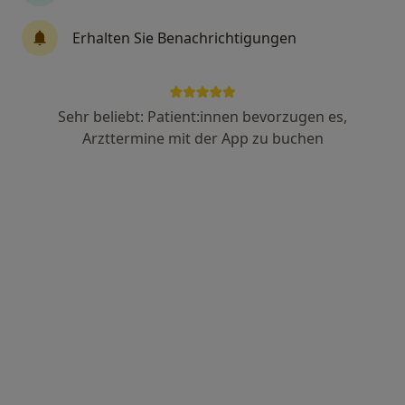
Dr. med. Ulrich Klumb
Erhalten Sie Benachrichtigungen
·
Mehr
Internist, Homöopath, Akupunkteur
43 Bewertungen
Sehr beliebt: Patient:innen bevorzugen es,
Adresse 1
Adresse 2
Arzttermine mit der App zu buchen
Marktstr. 18, Neuwied
•
Zu Google Maps
Praxis Dr.med. Ulrich Klumb Facharzt für Innere Medizin
Dieser Arzt bzw. diese Ärztin bietet keine Online-Terminbuchung an diesem Standort an.
Terminanfrage senden