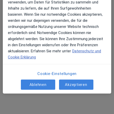
verwenden, um Daten für Statistiken zu sammeln und
Terminanfrage senden
Inhalte zu liefern, die auf Ihren Surfgewohnheiten
basieren. Wenn Sie nur notwendige Cookies akzeptieren,
werden wir nur diejenigen verwenden, die für die
ordnungsgemäße Nutzung unserer Website technisch
erforderlich sind. Notwendige Cookies können nie
abgelehnt werden. Sie können Ihre Zustimmung jederzeit
in den Einstellungen widerrufen oder Ihre Präferenzen
aktualisieren. Erfahren Sie mehr unter
Datenschutz und
Cookie Erklärung
Dr. med. Sven Hausen
Internist, Kardiologe, Angiologe
Cookie-Einstellungen
125 Bewertungen
Ablehnen
Akzeptieren
Jos-Schumpeter-Allee 15, Bonn
•
Zu Google Maps
Beta Klinik GmbH Abt. Kardiologie und inter- ventionelle Kardiologie
Privatpraxis