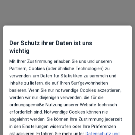
Dr. med. Tilman Schottler
Der Schutz ihrer Daten ist uns
·
Mehr
Plastischer & Ästhetischer Chirurg
wichtig
40 Bewertungen
Mit Ihrer Zustimmung erlauben Sie uns und unseren
Partnern, Cookies (oder ähnliche Technologien) zu
Brombergstr. 17, Freiburg
•
Zu Google Maps
verwenden, um Daten für Statistiken zu sammeln und
ÄsthetikCrew Dres. Marlene Schottler und Tilman Schottler
Inhalte zu liefern, die auf Ihren Surfgewohnheiten
Dieser Arzt bzw. diese Ärztin bietet keine Online-Terminbuchung an diesem Standort an.
basieren. Wenn Sie nur notwendige Cookies akzeptieren,
werden wir nur diejenigen verwenden, die für die
Terminanfrage senden
ordnungsgemäße Nutzung unserer Website technisch
erforderlich sind. Notwendige Cookies können nie
abgelehnt werden. Sie können Ihre Zustimmung jederzeit
in den Einstellungen widerrufen oder Ihre Präferenzen
aktualisieren. Erfahren Sie mehr unter
Datenschutz und