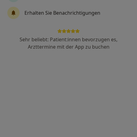
Erhalten Sie Benachrichtigungen
Dr. med. Darafsch Kawa
·
Mehr
Mund-Kiefer-Gesichtschirurg, Zahnarzt, Oralchirurg
157 Bewertungen
Sehr beliebt: Patient:innen bevorzugen es,
Arzttermine mit der App zu buchen
Adresse
Videosprechstunde
Kaiser-Joseph-Str. 263, Freiburg
•
Zu Google Maps
Praxis Dr.med. Darafsch Kawa Facharzt für MKG-Chirurgie
Dieser Arzt bzw. diese Ärztin bietet keine Online-Terminbuchung an diesem Standort an.
Terminanfrage senden