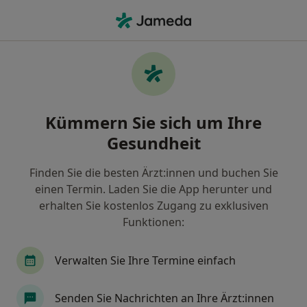
Ha
Botoxbehandlung • Freiburg, Baden-Württemberg
Filter & Sortierung
• 1
Zu Google Map
Botoxbehandlung, Freiburg
Kümmern Sie sich um Ihre
Wie wir die Suchergebnisse sortieren
Gesundheit
Finden Sie die besten Ärzt:innen und buchen Sie
Welche Terminart möchten Sie buchen?
einen Termin. Laden Sie die App herunter und
Botoxbehandlung
Botox- und Hyaluronsäure 
erhalten Sie kostenlos Zugang zu exklusiven
Funktionen:
Verwalten Sie Ihre Termine einfach
Senden Sie Nachrichten an Ihre Ärzt:innen