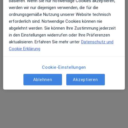
basieren. Wenn Sie nur notwendige Cookies akzeptieren,
werden wir nur diejenigen verwenden, die für die
Dr. med. dent. Jana Schutte
ordnungsgemäße Nutzung unserer Website technisch
·
Mehr
Zahnärztin
erforderlich sind. Notwendige Cookies können nie
103 Bewertungen
abgelehnt werden. Sie können Ihre Zustimmung jederzeit
in den Einstellungen widerrufen oder Ihre Präferenzen
aktualisieren. Erfahren Sie mehr unter
Datenschutz und
Ratsfreischulstr. 8, Leipzig
•
Zu Google Maps
Cookie Erklärung
Joy & Smile Praxis für Zahngesundheit Leipzig
Dieser Arzt bzw. diese Ärztin bietet keine Online-Terminbuchung an diesem Standort an.
Cookie-Einstellungen
Terminanfrage senden
Ablehnen
Akzeptieren