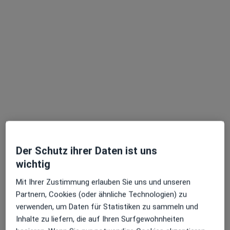
Sommerfelder Strasse
Medizinisches Versorgungszentrum
94 Bewertungen
Sommerfelder Str. 10, Leipzig
•
Zu Google Maps
MVZ Dr. Scheiber & Kollegen Sommerfelder Strasse
Endodontologie
Kein Preis angegeben
Weitere Leistungen anzeigen
Keine Online-Terminbuchung über jameda verfügbar
Profil anzeigen
Der Schutz ihrer Daten ist uns
wichtig
Mit Ihrer Zustimmung erlauben Sie uns und unseren
Partnern, Cookies (oder ähnliche Technologien) zu
verwenden, um Daten für Statistiken zu sammeln und
Inhalte zu liefern, die auf Ihren Surfgewohnheiten