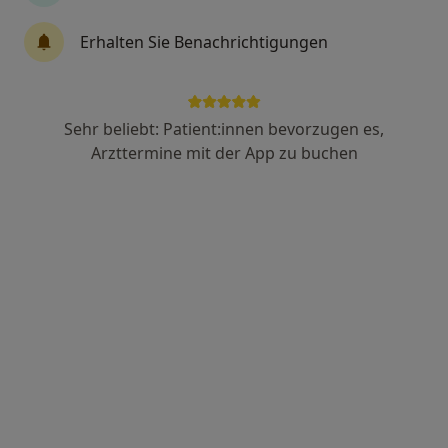
83 Bewertungen
Erhalten Sie Benachrichtigungen
Sommerfelder Str. 10, Leipzig
•
Zu Google Maps
MVZ Dr. Scheiber & Kollegen Sommerfelder Strasse
Dieser Arzt bzw. diese Ärztin bietet keine Online-Terminbuchung an diesem Standort an.
Sehr beliebt: Patient:innen bevorzugen es,
Arzttermine mit der App zu buchen
Terminanfrage senden
AllDent Zahnzentrum Leipzig
Medizinisches Versorgungszentrum
216 Bewertungen