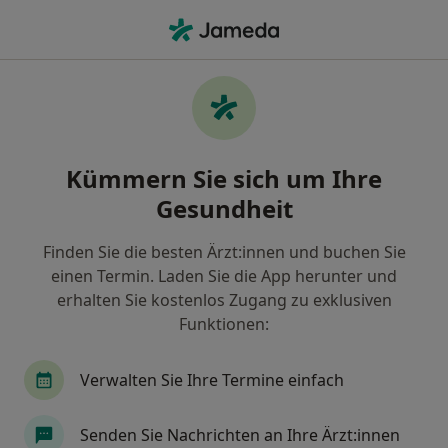
Ha
Endodontologie • Leipzig, Sachsen
Filter & Sortierung
• 1
Zu Google Map
Endodontologie, Leipzig
Kümmern Sie sich um Ihre
Wie wir die Suchergebnisse sortieren
Gesundheit
Finden Sie die besten Ärzt:innen und buchen Sie
einen Termin. Laden Sie die App herunter und
erhalten Sie kostenlos Zugang zu exklusiven
Funktionen:
Verwalten Sie Ihre Termine einfach
Dr. med. dent. Henrike Kolbow
·
Mehr
Zahnärztin
Senden Sie Nachrichten an Ihre Ärzt:innen