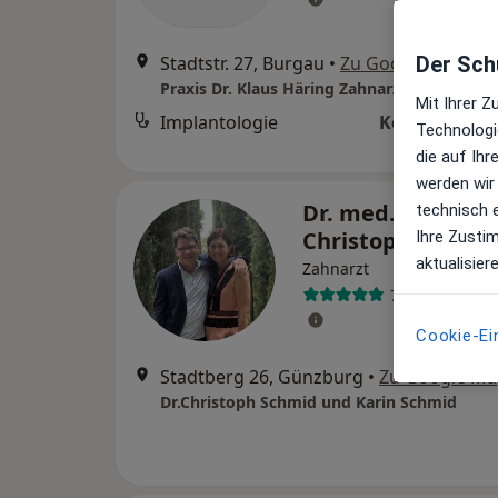
Stadtstr. 27, Burgau
•
Zu Google Maps
Der Schu
Praxis Dr. Klaus Häring Zahnarzt
Mit Ihrer 
Implantologie
Kein Preis a
Technologi
die auf Ih
werden wir
Dr. med. dent.
technisch 
Christoph Schmi
Ihre Zusti
aktualisier
Zahnarzt
7 Bewertunge
Cookie-Ei
Stadtberg 26, Günzburg
•
Zu Google Ma
Dr.Christoph Schmid und Karin Schmid