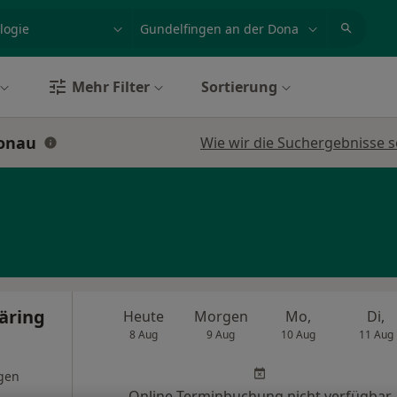
et, Erkrankung, Name
z.B. Berlin
Mehr Filter
Sortierung
Donau
Wie wir die Suchergebnisse s
Häring
Heute
Morgen
Mo,
Di,
8 Aug
9 Aug
10 Aug
11 Aug
gen
Online-Terminbuchung nicht verfügbar