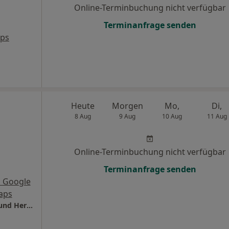
Online-Terminbuchung nicht verfügbar
Terminanfrage senden
aps
Heute
Morgen
Mo,
Di,
8 Aug
9 Aug
10 Aug
11 Aug
Online-Terminbuchung nicht verfügbar
Terminanfrage senden
 Google
aps
ZMZ Gundelfingen Dres. Daniela Herrmann und Hermann Rau