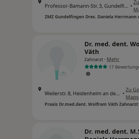
Zu
Professor-Bamann-Str. 3, Gundelfingen an der Donau
•
M
Dr. med. dent. W
Väth
·
Mehr
Zahnarzt
17 Bewertung
Zu G
Weilerstr. 8, Heidenheim an der Brenz
•
Maps
Praxis Dr.med.dent. Wolfram Väth Zahnarzt
Dr. med. dent. M.