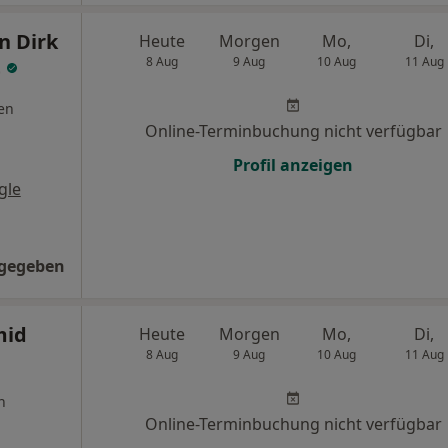
n Dirk
Heute
Morgen
Mo,
Di,
t
8 Aug
9 Aug
10 Aug
11 Aug
en
Online-Terminbuchung nicht verfügbar
Profil anzeigen
gle
ngegeben
mid
Heute
Morgen
Mo,
Di,
8 Aug
9 Aug
10 Aug
11 Aug
n
Online-Terminbuchung nicht verfügbar