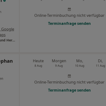
nn
n
Online-Terminbuchung nicht verfügbar
Terminanfrage senden
 Google
aps
ZMZ Gundelfingen Dres. Daniela Herrmann und Hermann Rau
tephan
Heute
Morgen
Mo,
Di,
8 Aug
9 Aug
10 Aug
11 Aug
en
Online-Terminbuchung nicht verfügbar
Terminanfrage senden