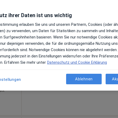
Profil anzeigen
tz ihrer Daten ist uns wichtig
Zustimmung erlauben Sie uns und unseren Partnern, Cookies (oder äh
ngegeben
en) zu verwenden, um Daten für Statistiken zu sammeln und Inhalte 
ren Surfgewohnheiten basieren. Wenn Sie nur notwendige Cookies ak
 nur diejenigen verwenden, die für die ordnungsgemäße Nutzung uns
erforderlich sind. Notwendige Cookies können nie abgelehnt werden.
Heute
Morgen
Mo,
Di,
d
8 Aug
9 Aug
10 Aug
11 Aug
mmung jederzeit in den Einstellungen widerrufen oder Ihre Präferenz
en. Erfahren Sie mehr unter
Datenschutz und Cookie Erklärung
n
Online-Terminbuchung nicht verfügbar
Ablehnen
Ak
nstellungen
Terminanfrage senden
ps