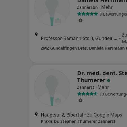
Daniela Herrma
·
Mehr
Zahnärztin
8 Bewertunge
Zu
Professor-Bamann-Str. 3, Gundelfingen an der Donau
•
M
Dr. med. dent. S
Thumerer
·
Mehr
Zahnarzt
10 Bewertung
Hauptstr. 2, Bibertal
•
Zu Google Maps
Praxis Dr. Stephan Thumerer Zahnarzt