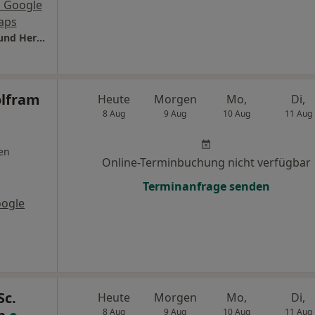
 Google
aps
ZMZ Gundelfingen Dres. Daniela Herrmann und Hermann Rau
olfram
Heute
Morgen
Mo,
Di,
8 Aug
9 Aug
10 Aug
11 Aug
en
Online-Terminbuchung nicht verfügbar
Terminanfrage senden
oogle
Sc.
Heute
Morgen
Mo,
Di,
8 Aug
9 Aug
10 Aug
11 Aug