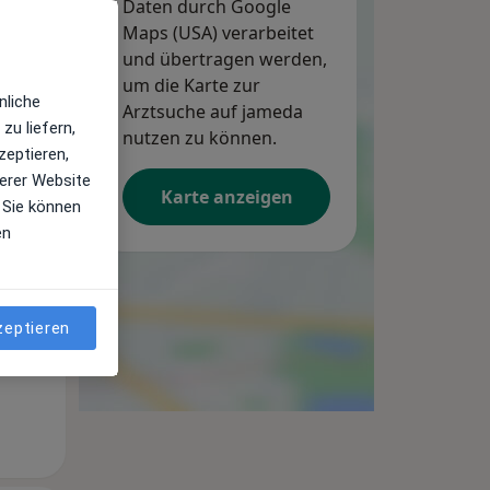
Daten durch Google
Maps (USA) verarbeitet
und übertragen werden,
um die Karte zur
nliche
Arztsuche auf jameda
zu liefern,
nutzen zu können.
zeptieren,
erer Website
Karte anzeigen
 Sie können
Mi,
Do,
Fr,
12 Aug
13 Aug
14 Aug
en
zeptieren