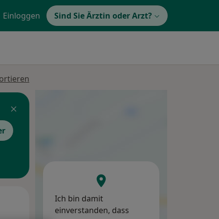
Einloggen
Sind Sie Ärztin oder Arzt?
ortieren
er
Ich bin damit
Di,
Mi,
Do,
einverstanden, dass
11 Aug
12 Aug
13 Aug