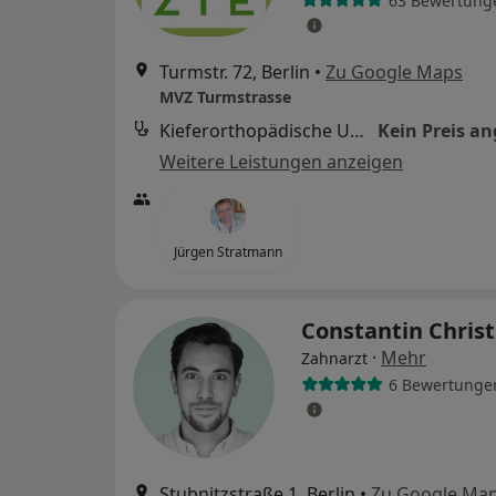
63 Bewertung
Turmstr. 72, Berlin
•
Zu Google Maps
MVZ Turmstrasse
Kieferorthopädische Untersuchung Erwachsene
Kein Preis a
Weitere Leistungen anzeigen
Jürgen Stratmann
Constantin Chris
·
Mehr
Zahnarzt
6 Bewertunge
Stubnitzstraße 1, Berlin
•
Zu Google Ma