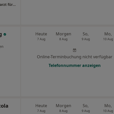
Praxis Dr.med.dent. Cepand Djamchidi Zahnarzt für Kieferorthopädie
ng
Heute
Morgen
So,
Mo,
7 Aug
8 Aug
9 Aug
10 Aug
en
Online-Terminbuchung nicht verfügbar
Telefonnummer anzeigen
cola
Heute
Morgen
So,
Mo,
7 Aug
8 Aug
9 Aug
10 Aug