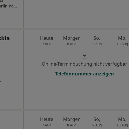
ORTHODENTS Praxis für Kieferorthopädie Berlin Pankow
skia
Heute
Morgen
So,
Mo,
7 Aug
8 Aug
9 Aug
10 Aug
Online-Terminbuchung nicht verfügbar
Telefonnummer anzeigen
s
Heute
Morgen
So,
Mo,
7 Aug
8 Aug
9 Aug
10 Aug