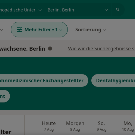
et, Erkrankung, Name
z.B. Berlin
Mehr Filter
•
1
Sortierung
wachsene, Berlin
Wie wir die Suchergebnisse s
ahnmedizinischer Fachangestellter
Dentalhygienik
nt
Heute
Morgen
So,
Mo,
7 Aug
8 Aug
9 Aug
10 Aug
lter