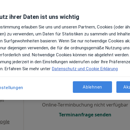
,
Online-Terminbuchung nicht verfügbar
tz ihrer Daten ist uns wichtig
Terminanfrage senden
en
Zustimmung erlauben Sie uns und unseren Partnern, Cookies (oder äh
en) zu verwenden, um Daten für Statistiken zu sammeln und Inhalte 
ren Surfgewohnheiten basieren. Wenn Sie nur notwendige Cookies ak
 nur diejenigen verwenden, die für die ordnungsgemäße Nutzung uns
erforderlich sind. Notwendige Cookies können nie abgelehnt werden.
mmung jederzeit in den Einstellungen widerrufen oder Ihre Präferenz
en. Erfahren Sie mehr unter
Datenschutz und Cookie Erklärung
epand
Heute
Morgen
So,
Mo,
7 Aug
8 Aug
9 Aug
10 Aug
Ablehnen
Ak
nstellungen
·
Mehr
t
en
Online-Terminbuchung nicht verfügbar
Terminanfrage senden
ogle