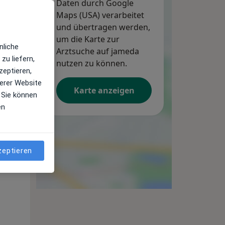
Daten durch Google
Maps (USA) verarbeitet
und übertragen werden,
um die Karte zur
nliche
Arztsuche auf jameda
zu liefern,
nutzen zu können.
zeptieren,
erer Website
Karte anzeigen
 Sie können
en
Di,
Mi,
Do,
11 Aug
12 Aug
13 Aug
zeptieren