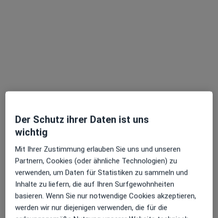
Profil anzeigen
Mohamad Ayoubi
Der Schutz ihrer Daten ist uns
Zahnarzt
wichtig
11 Bewertungen
Mit Ihrer Zustimmung erlauben Sie uns und unseren
Partnern, Cookies (oder ähnliche Technologien) zu
Marienstr. 2, Neu-Ulm
•
Zu Google Maps
verwenden, um Daten für Statistiken zu sammeln und
ZahnZentrum Neu-Ulm Dr. Julian Grashoff Zahnarzt
Inhalte zu liefern, die auf Ihren Surfgewohnheiten
Dieser Arzt bzw. diese Ärztin bietet keine Online-Terminbuchung an diesem Standort an.
basieren. Wenn Sie nur notwendige Cookies akzeptieren,
werden wir nur diejenigen verwenden, die für die
Terminanfrage senden