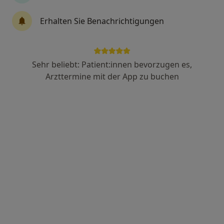
Erhalten Sie Benachrichtigungen
Dr. med. Harald C. Gaeckle
Augenarzt
266 Bewertungen
Sehr beliebt: Patient:innen bevorzugen es,
Arzttermine mit der App zu buchen
Edisonallee 19, Neu-Ulm
•
Zu Google Maps
MVZ Augenlaserzentrum Neu-Ulm
Dieser Arzt bzw. diese Ärztin bietet keine Online-Terminbuchung an diesem Standort an.
Terminanfrage senden