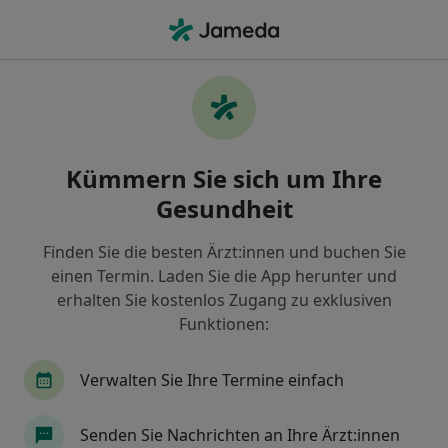
Ha
Kontrolluntersuchung • Neu-Ulm, Bayern
Filter & Sortierung
• 1
Zu Google Map
Kontrolluntersuchung, Neu-Ulm
Kümmern Sie sich um Ihre
Wie wir die Suchergebnisse sortieren
Gesundheit
Finden Sie die besten Ärzt:innen und buchen Sie
Nach welchem Fachgebiet suchen Sie?
einen Termin. Laden Sie die App herunter und
Zahnarzt
Augenarzt
Augenlaserzentrum
erhalten Sie kostenlos Zugang zu exklusiven
Funktionen:
Verwalten Sie Ihre Termine einfach
Senden Sie Nachrichten an Ihre Ärzt:innen