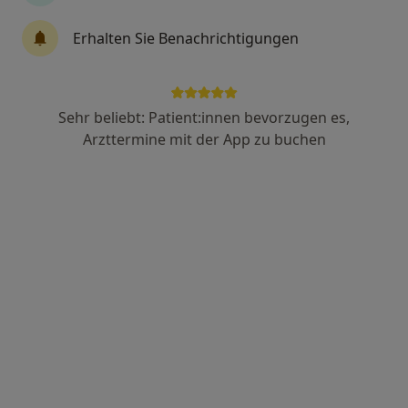
Erhalten Sie Benachrichtigungen
Thorsten Aink
Oralchirurg
25 Bewertungen
Sehr beliebt: Patient:innen bevorzugen es,
Arzttermine mit der App zu buchen
Hansestr. 43 a, Lübeck
•
Zu Google Maps
MKG-Praxis Hansestraße Dr.med. Maja Köbel-Aink Fachärztin für MKG-Chirurgie
Dieser Arzt bzw. diese Ärztin bietet keine Online-Terminbuchung an diesem Standort an.
Terminanfrage senden