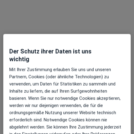
Dr. med. dent. Marcel Allihn
·
Mehr
Zahnarzt
22 Bewertungen
Am Kaufhof 2, Lübeck
•
Zu Google Maps
Der Schutz ihrer Daten ist uns
Dres. Carola Allihn und Marcel Allihn
wichtig
Dieser Arzt bzw. diese Ärztin bietet keine Online-Terminbuchung an diesem Standort an.
Mit Ihrer Zustimmung erlauben Sie uns und unseren
Partnern, Cookies (oder ähnliche Technologien) zu
Terminanfrage senden
verwenden, um Daten für Statistiken zu sammeln und
Inhalte zu liefern, die auf Ihren Surfgewohnheiten
basieren. Wenn Sie nur notwendige Cookies akzeptieren,
werden wir nur diejenigen verwenden, die für die
ordnungsgemäße Nutzung unserer Website technisch
erforderlich sind. Notwendige Cookies können nie
abgelehnt werden. Sie können Ihre Zustimmung jederzeit