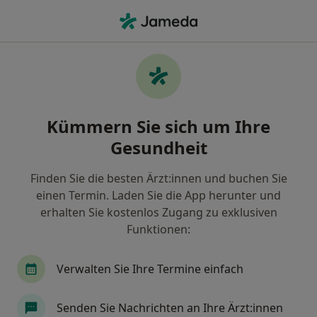
Ha
Oralchirurgische Behandlung • Lübeck, Schleswig-Holstein
Filter & Sortierung
• 1
Zu Google Map
Oralchirurgische Behandlung, Lübeck
Kümmern Sie sich um Ihre
Wie wir die Suchergebnisse sortieren
Gesundheit
Finden Sie die besten Ärzt:innen und buchen Sie
Nach welchem Fachgebiet suchen Sie?
einen Termin. Laden Sie die App herunter und
Mund-Kiefer-Gesichtschirurg
Zahnarzt
Or
erhalten Sie kostenlos Zugang zu exklusiven
Funktionen:
Verwalten Sie Ihre Termine einfach
Senden Sie Nachrichten an Ihre Ärzt:innen