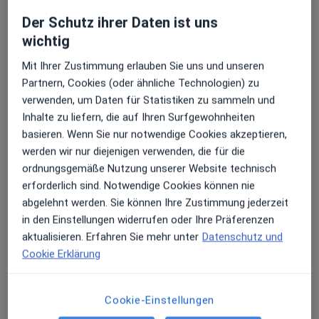
Der Schutz ihrer Daten ist uns
Prof. Dr. med. dent. Günter Dhom
wichtig
·
Mehr
Zahnarzt
Mit Ihrer Zustimmung erlauben Sie uns und unseren
282 Bewertungen
Partnern, Cookies (oder ähnliche Technologien) zu
verwenden, um Daten für Statistiken zu sammeln und
Inhalte zu liefern, die auf Ihren Surfgewohnheiten
Adresse 1
Adresse 2
basieren. Wenn Sie nur notwendige Cookies akzeptieren,
werden wir nur diejenigen verwenden, die für die
Zu Google
ordnungsgemäße Nutzung unserer Website technisch
Elsa-Brändström-Str. 1 a, Frankenthal
•
Maps
erforderlich sind. Notwendige Cookies können nie
Prof. Dr. Dhom & Kollegen − Zahnarzt Frankenthal
abgelehnt werden. Sie können Ihre Zustimmung jederzeit
Dieser Arzt bzw. diese Ärztin bietet keine Online-Terminbuchung an diesem Standort an.
in den Einstellungen widerrufen oder Ihre Präferenzen
aktualisieren. Erfahren Sie mehr unter
Datenschutz und
Terminanfrage senden
Cookie Erklärung
Cookie-Einstellungen