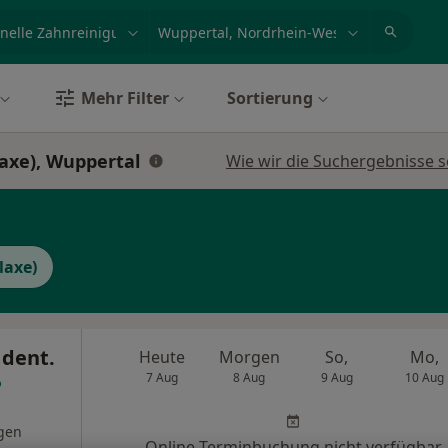
et, Erkrankung, Name
z.B. Berlin
Mehr Filter
Sortierung
laxe), Wuppertal
Wie wir die Suchergebnisse s
laxe)
 dent.
Heute
Morgen
So,
Mo,
7 Aug
8 Aug
9 Aug
10 Aug
gen
Online-Terminbuchung nicht verfügbar