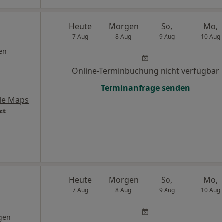
Heute
Morgen
So,
Mo,
7 Aug
8 Aug
9 Aug
10 Aug
en
Online-Terminbuchung nicht verfügbar
Terminanfrage senden
le Maps
zt
Heute
Morgen
So,
Mo,
7 Aug
8 Aug
9 Aug
10 Aug
gen