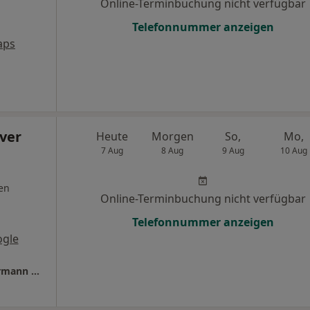
Online-Terminbuchung nicht verfügbar
Telefonnummer anzeigen
aps
iver
Heute
Morgen
So,
Mo,
7 Aug
8 Aug
9 Aug
10 Aug
en
Online-Terminbuchung nicht verfügbar
Telefonnummer anzeigen
ogle
Zahnärzte in Wuppertal Dres. Oliver Zimmermann und Berit Zimmermann