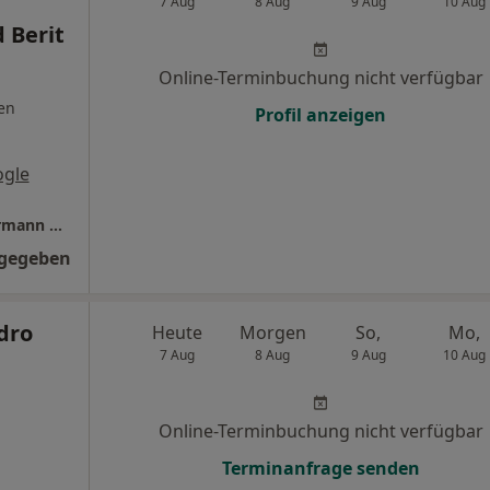
7 Aug
8 Aug
9 Aug
10 Aug
 Berit
Online-Terminbuchung nicht verfügbar
en
Profil anzeigen
ogle
Zahnärzte in Wuppertal Dres. Oliver Zimmermann und Berit Zimmermann
ngegeben
dro
Heute
Morgen
So,
Mo,
7 Aug
8 Aug
9 Aug
10 Aug
Online-Terminbuchung nicht verfügbar
Terminanfrage senden