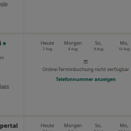
gle
i
Heute
Morgen
So,
Mo,
7 Aug
8 Aug
9 Aug
10 Aug
en
Online-Terminbuchung nicht verfügbar
Telefonnummer anzeigen
Maps
pertal
Heute
Morgen
So,
Mo,