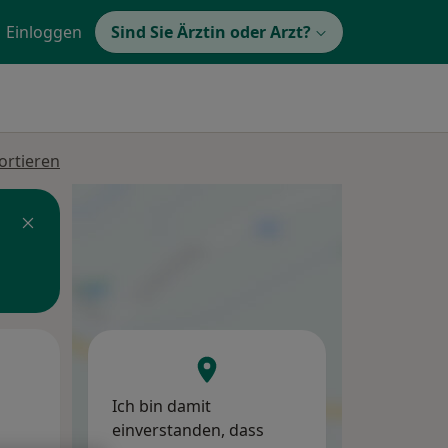
Einloggen
Sind Sie Ärztin oder Arzt?
ortieren
Di,
Mi,
Do,
11 Aug
12 Aug
13 Aug
Ich bin damit
einverstanden, dass