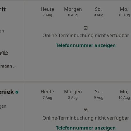
rit
Heute
Morgen
So,
Mo,
7 Aug
8 Aug
9 Aug
10 Aug
en
Online-Terminbuchung nicht verfügbar
Telefonnummer anzeigen
ogle
Zahnärzte in Wuppertal Dres. Oliver Zimmermann und Berit Zimmermann
ieniek
Heute
Morgen
So,
Mo,
7 Aug
8 Aug
9 Aug
10 Aug
gen
Online-Terminbuchung nicht verfügbar
Telefonnummer anzeigen