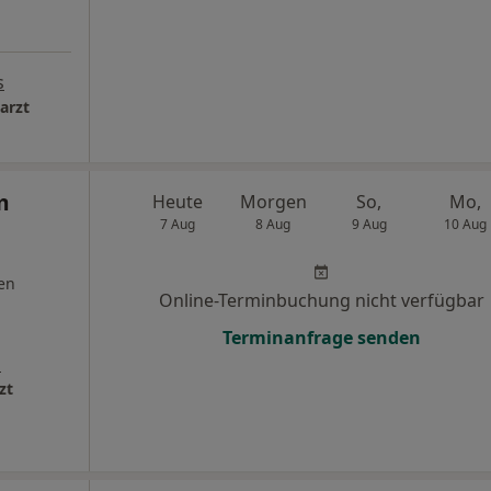
s
arzt
m
Heute
Morgen
So,
Mo,
7 Aug
8 Aug
9 Aug
10 Aug
en
Online-Terminbuchung nicht verfügbar
Terminanfrage senden
s
zt