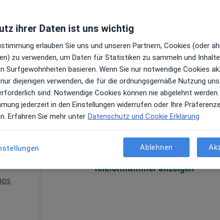
Terminanfrage senden
e Maps
tz ihrer Daten ist uns wichtig
Praxis für moderne Zahnheilkunde, Ästhetik & Parodontologie Dr.Dr.dent.Polina Westphal
Zustimmung erlauben Sie uns und unseren Partnern, Cookies (oder äh
en) zu verwenden, um Daten für Statistiken zu sammeln und Inhalte 
ren Surfgewohnheiten basieren. Wenn Sie nur notwendige Cookies ak
 nur diejenigen verwenden, die für die ordnungsgemäße Nutzung uns
erforderlich sind. Notwendige Cookies können nie abgelehnt werden.
mmung jederzeit in den Einstellungen widerrufen oder Ihre Präferenz
k
Heute
Morgen
So,
Mo,
en. Erfahren Sie mehr unter
Datenschutz und Cookie Erklärung
7 Aug
8 Aug
9 Aug
10 Aug
en
Ablehnen
Ak
nstellungen
Online-Terminbuchung nicht verfügbar
Telefonnummer anzeigen
aps