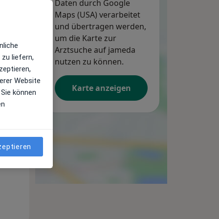
Daten durch Google
Maps (USA) verarbeitet
und übertragen werden,
um die Karte zur
nliche
Arztsuche auf jameda
zu liefern,
nutzen zu können.
zeptieren,
erer Website
Karte anzeigen
 Sie können
en
Di,
Mi,
Do,
11 Aug
12 Aug
13 Aug
zeptieren