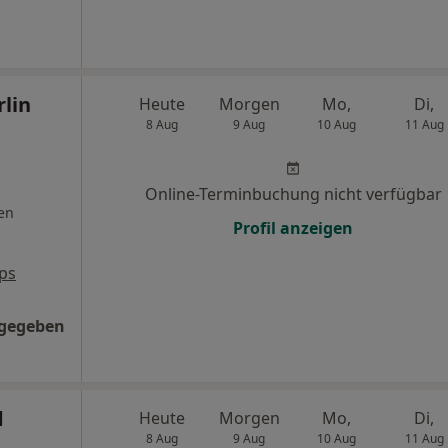
lin
Heute
Morgen
Mo,
Di,
8 Aug
9 Aug
10 Aug
11 Aug
Online-Terminbuchung nicht verfügbar
en
Profil anzeigen
ps
ngegeben
d
Heute
Morgen
Mo,
Di,
8 Aug
9 Aug
10 Aug
11 Aug