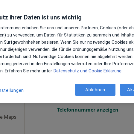
Mehr
gen
Online-Terminbuchung nicht verfügbar
tz ihrer Daten ist uns wichtig
Telefonnummer anzeigen
Zustimmung erlauben Sie uns und unseren Partnern, Cookies (oder äh
le Maps
en) zu verwenden, um Daten für Statistiken zu sammeln und Inhalte 
DRK Kliniken Berlin Westend Klinik für Gynäkologie und Geburtshilfe
ren Surfgewohnheiten basieren. Wenn Sie nur notwendige Cookies ak
 nur diejenigen verwenden, die für die ordnungsgemäße Nutzung uns
erforderlich sind. Notwendige Cookies können nie abgelehnt werden.
mmung jederzeit in den Einstellungen widerrufen oder Ihre Präferenz
en. Erfahren Sie mehr unter
Datenschutz und Cookie Erklärung
Heute
Morgen
Mo,
Di,
r
8 Aug
9 Aug
10 Aug
11 Aug
Mehr
Ablehnen
Ak
nstellungen
gen
Online-Terminbuchung nicht verfügbar
Telefonnummer anzeigen
le Maps