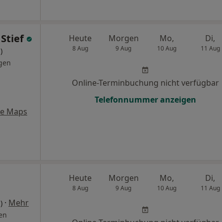
 Stief
Heute
Morgen
Mo,
Di,
8 Aug
9 Aug
10 Aug
11 Aug
)
gen
Online-Terminbuchung nicht verfügbar
Telefonnummer anzeigen
le Maps
Heute
Morgen
Mo,
Di,
8 Aug
9 Aug
10 Aug
11 Aug
·
Mehr
)
en