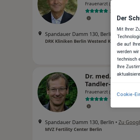
·
Frauenarzt (Gynäkologe)
385 Bewertun
Der Schu
Mit Ihrer 
Spandauer Damm 130, Berlin
•
Zu Goog
Technologi
die auf Ih
werden wir
technisch 
Ihre Zusti
aktualisier
Dr. med. Andreas
Tandler-Schneide
·
Frauenarzt (Gynäkologe)
Cookie-Ei
171 Bewertun
Spandauer Damm 130, Berlin
•
Zu Goog
MVZ Fertility Center Berlin