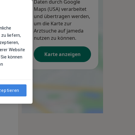
Daten durch Google
Maps (USA) verarbeitet
und übertragen werden,
um die Karte zur
nliche
Arztsuche auf jameda
zu liefern,
nutzen zu können.
zeptieren,
erer Website
Karte anzeigen
 Sie können
en
Mi,
Do,
Fr,
12 Aug
13 Aug
14 Aug
zeptieren