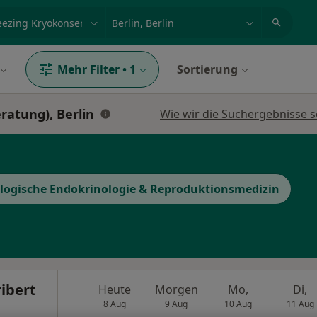
et, Erkrankung, Name
z.B. Berlin
Mehr Filter
•
1
Sortierung
ratung), Berlin
Wie wir die Suchergebnisse s
ogische Endokrinologie & Reproduktionsmedizin
ribert
Heute
Morgen
Mo,
Di,
8 Aug
9 Aug
10 Aug
11 Aug