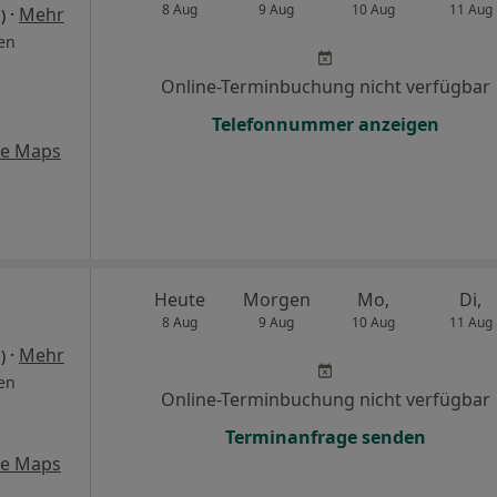
8 Aug
9 Aug
10 Aug
11 Aug
·
Mehr
)
en
Online-Terminbuchung nicht verfügbar
Telefonnummer anzeigen
le Maps
Heute
Morgen
Mo,
Di,
8 Aug
9 Aug
10 Aug
11 Aug
·
Mehr
)
en
Online-Terminbuchung nicht verfügbar
Terminanfrage senden
le Maps