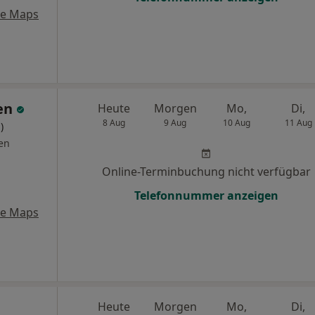
le Maps
uen
Heute
Morgen
Mo,
Di,
8 Aug
9 Aug
10 Aug
11 Aug
)
en
Online-Terminbuchung nicht verfügbar
Telefonnummer anzeigen
le Maps
Heute
Morgen
Mo,
Di,