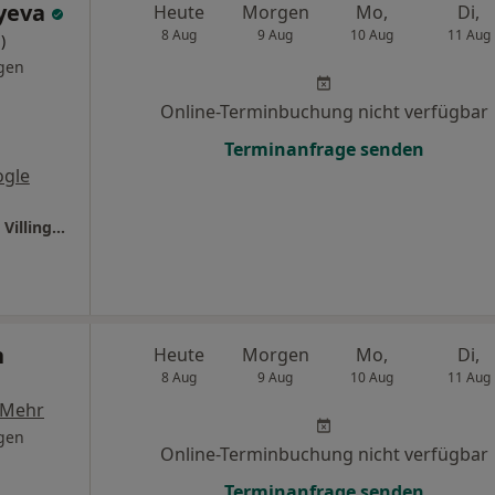
yeva
Heute
Morgen
Mo,
Di,
8 Aug
9 Aug
10 Aug
11 Aug
)
gen
Online-Terminbuchung nicht verfügbar
Terminanfrage senden
ogle
Ganzheitl. Frauenarzt-Zentrum München Dr. Villinger und Kollegen
n
Heute
Morgen
Mo,
Di,
8 Aug
9 Aug
10 Aug
11 Aug
Mehr
gen
Online-Terminbuchung nicht verfügbar
Terminanfrage senden