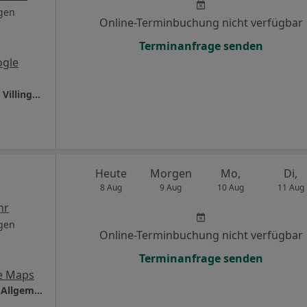
gen
Online-Terminbuchung nicht verfügbar
Terminanfrage senden
ogle
Ganzheitl. Frauenarzt-Zentrum München Dr. Villinger und Kollegen
Heute
Morgen
Mo,
Di,
8 Aug
9 Aug
10 Aug
11 Aug
hr
gen
Online-Terminbuchung nicht verfügbar
Terminanfrage senden
e Maps
Praxis Dr.med. Jochen Drechsel Facharzt für Allgemeinmedizin