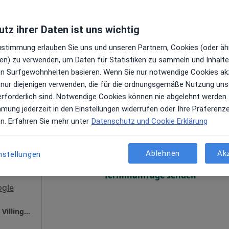
Terminanfrage senden
tz ihrer Daten ist uns wichtig
ogle
Zustimmung erlauben Sie uns und unseren Partnern, Cookies (oder äh
Ganzheitl. Frauenarzt-Zentrum München Dr. Villinger und Kollegen
en) zu verwenden, um Daten für Statistiken zu sammeln und Inhalte 
ren Surfgewohnheiten basieren. Wenn Sie nur notwendige Cookies ak
 nur diejenigen verwenden, die für die ordnungsgemäße Nutzung uns
erforderlich sind. Notwendige Cookies können nie abgelehnt werden.
mmung jederzeit in den Einstellungen widerrufen oder Ihre Präferenz
hner
Heute
Morgen
Mo,
Di,
en. Erfahren Sie mehr unter
Datenschutz und Cookie Erklärung
8 Aug
9 Aug
10 Aug
11 Aug
·
Mehr
)
gen
Ablehnen
Ak
nstellungen
Online-Terminbuchung nicht verfügbar
Terminanfrage senden
ogle
Ganzheitl. Frauenarzt-Zentrum München Dr. Villinger und Kollegen