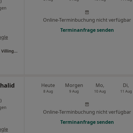
)
gen
Online-Terminbuchung nicht verfügbar
Terminanfrage senden
ogle
Ganzheitl. Frauenarzt-Zentrum München Dr. Villinger und Kollegen
halid
Heute
Morgen
Mo,
Di,
8 Aug
9 Aug
10 Aug
11 Aug
)
gen
Online-Terminbuchung nicht verfügbar
Terminanfrage senden
ogle