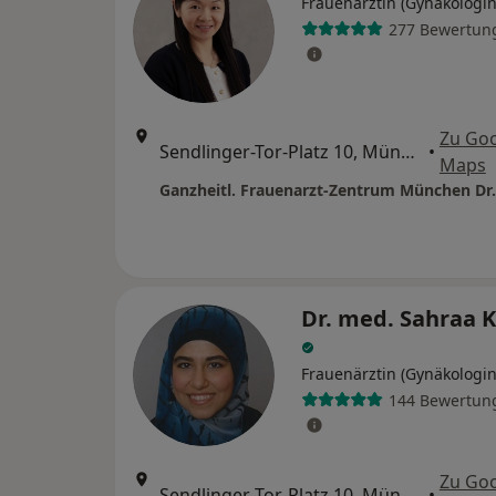
Frauenärztin (Gynäkologin
277 Bewertun
Zu Go
Sendlinger-Tor-Platz 10, München
•
Maps
Dr. med. Sahraa K
Frauenärztin (Gynäkologin
144 Bewertun
Zu Go
Sendlinger-Tor-Platz 10, München
•