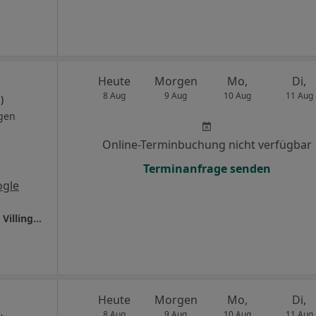
Heute
Morgen
Mo,
Di,
8 Aug
9 Aug
10 Aug
11 Aug
)
gen
Online-Terminbuchung nicht verfügbar
Terminanfrage senden
ogle
Ganzheitl. Frauenarzt-Zentrum München Dr. Villinger und Kollegen
Heute
Morgen
Mo,
Di,
8 Aug
9 Aug
10 Aug
11 Aug