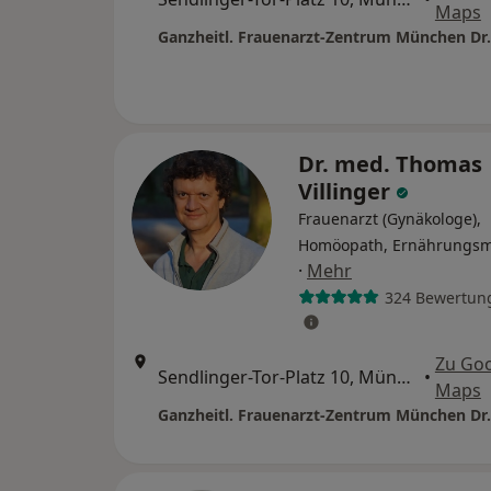
Maps
Dr. med. Thomas
Villinger
Frauenarzt (Gynäkologe),
Homöopath, Ernährungsm
·
Mehr
324 Bewertun
Zu Go
Sendlinger-Tor-Platz 10, München
•
Maps