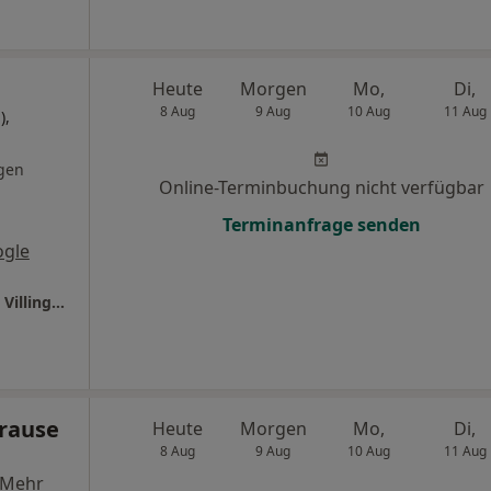
Heute
Morgen
Mo,
Di,
8 Aug
9 Aug
10 Aug
11 Aug
),
gen
Online-Terminbuchung nicht verfügbar
Terminanfrage senden
ogle
Ganzheitl. Frauenarzt-Zentrum München Dr. Villinger und Kollegen
Krause
Heute
Morgen
Mo,
Di,
8 Aug
9 Aug
10 Aug
11 Aug
Mehr