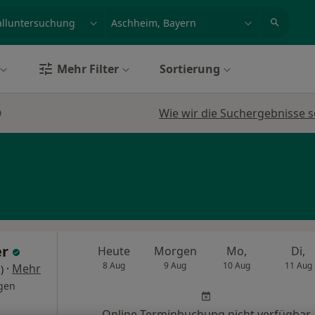
et, Erkrankung, Name
z.B. Berlin
Mehr Filter
Sortierung
Wie wir die Suchergebnisse s
er
Heute
Morgen
Mo,
Di,
8 Aug
9 Aug
10 Aug
11 Aug
·
Mehr
)
gen
Online-Terminbuchung nicht verfügbar