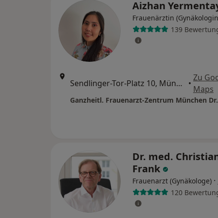
Aizhan Yermenta
Frauenärztin (Gynäkologin
139 Bewertun
Zu Go
Sendlinger-Tor-Platz 10, München
•
Maps
Dr. med. Christia
Frank
·
Frauenarzt (Gynäkologe)
120 Bewertun