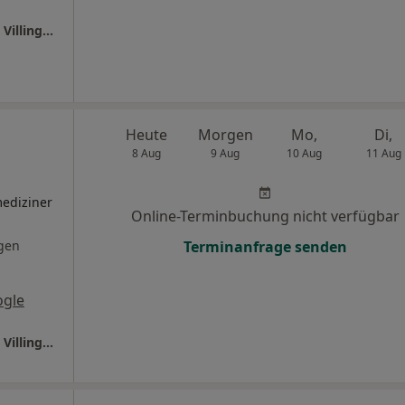
Ganzheitl. Frauenarzt-Zentrum München Dr. Villinger und Kollegen
Heute
Morgen
Mo,
Di,
8 Aug
9 Aug
10 Aug
11 Aug
ediziner
Online-Terminbuchung nicht verfügbar
gen
Terminanfrage senden
ogle
Ganzheitl. Frauenarzt-Zentrum München Dr. Villinger und Kollegen