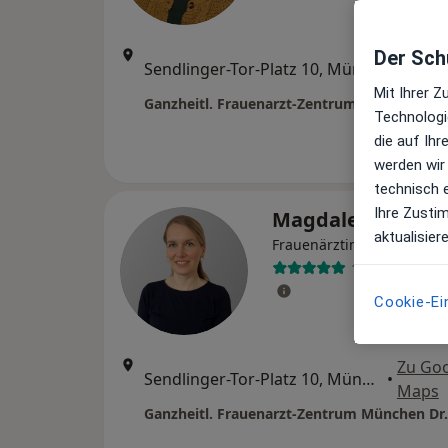
Der Schu
Zu Go
Sendlinger-Tor-Platz 10, München
•
Maps
Mit Ihrer 
Technologi
die auf Ih
werden wir
technisch 
Ihre Zusti
Magdalena Misc
aktualisier
Frauenärztin (Gynäkologin
102 Bewertun
Cookie-Ei
Zu Go
Sendlinger-Tor-Platz 10, München
•
Maps