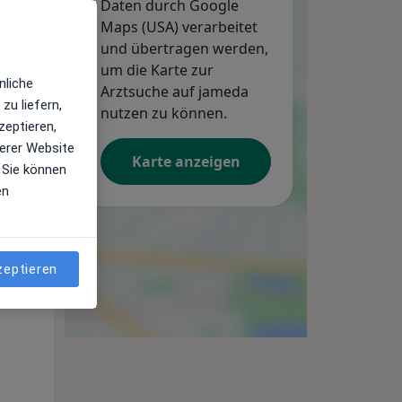
Daten durch Google
Maps (USA) verarbeitet
und übertragen werden,
um die Karte zur
nliche
Arztsuche auf jameda
zu liefern,
nutzen zu können.
zeptieren,
erer Website
Karte anzeigen
 Sie können
en
Mi,
Do,
Fr,
12 Aug
13 Aug
14 Aug
zeptieren