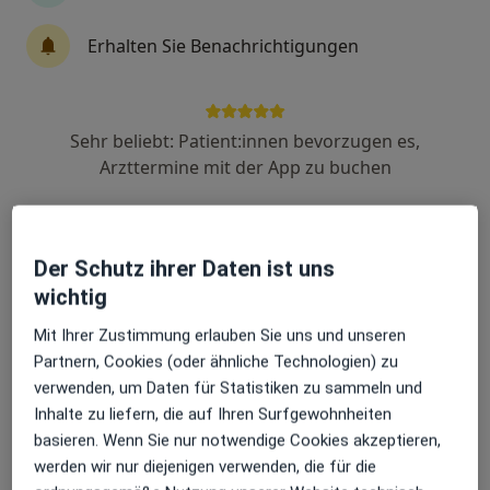
Erhalten Sie Benachrichtigungen
Dr. med. Katrin Viebke
Internistin, Gastroenterologin, Chirotherapeutin
27 Bewertungen
Sehr beliebt: Patient:innen bevorzugen es,
Arzttermine mit der App zu buchen
Zu Google
An der Marienkirche 2, Neubrandenburg
•
Maps
Praxis Dr.med. Katrin Viebke Fachärztin für Innere Medizin
Der Schutz ihrer Daten ist uns
Dieser Arzt bzw. diese Ärztin bietet keine Online-Terminbuchung an diesem Standort an.
wichtig
Mit Ihrer Zustimmung erlauben Sie uns und unseren
Terminanfrage senden
Partnern, Cookies (oder ähnliche Technologien) zu
verwenden, um Daten für Statistiken zu sammeln und
Inhalte zu liefern, die auf Ihren Surfgewohnheiten
basieren. Wenn Sie nur notwendige Cookies akzeptieren,
werden wir nur diejenigen verwenden, die für die