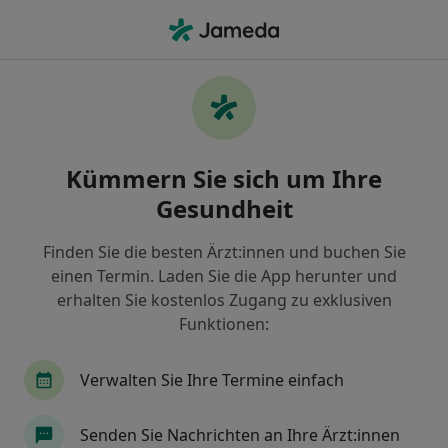
Ha
Ultraschalluntersuchung • Friedland, Mecklenburg-Vorpommern
Filter & Sortierung
• 1
Zu Google Map
Ultraschalluntersuchung, Friedland
Kümmern Sie sich um Ihre
Wie wir die Suchergebnisse sortieren
Gesundheit
Finden Sie die besten Ärzt:innen und buchen Sie
Welche Terminart möchten Sie buchen?
einen Termin. Laden Sie die App herunter und
Ultraschalluntersuchung
erhalten Sie kostenlos Zugang zu exklusiven
Funktionen:
Verwalten Sie Ihre Termine einfach
Senden Sie Nachrichten an Ihre Ärzt:innen