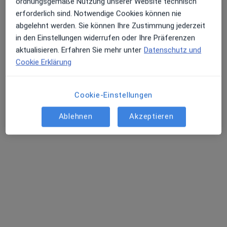
ordnungsgemäße Nutzung unserer Website technisch
erforderlich sind. Notwendige Cookies können nie
abgelehnt werden. Sie können Ihre Zustimmung jederzeit
in den Einstellungen widerrufen oder Ihre Präferenzen
Dr. med. Ulf Schneider
aktualisieren. Erfahren Sie mehr unter
Datenschutz und
·
Orthopäde & Unfallchirurg, Chirotherapeut, Akupunkteur
Cookie Erklärung
Mehr
22 Bewertungen
Cookie-Einstellungen
Bluthslusterstr. 35, Anklam
•
Zu Google Maps
Ablehnen
Akzeptieren
Praxis Dr.med. Ulf Schneider Facharzt für Orthopädie
Dieser Arzt bzw. diese Ärztin bietet keine Online-Terminbuchung an diesem Standort an.
Terminanfrage senden