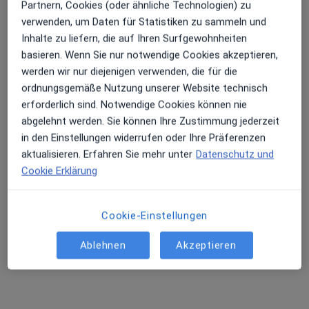
Partnern, Cookies (oder ähnliche Technologien) zu
verwenden, um Daten für Statistiken zu sammeln und
Erhalten Sie Benachrichtigungen
Inhalte zu liefern, die auf Ihren Surfgewohnheiten
Dr. med. Inga Wilhelms
basieren. Wenn Sie nur notwendige Cookies akzeptieren,
Frauenärztin (Gynäkologin)
werden wir nur diejenigen verwenden, die für die
81 Bewertungen
Sehr beliebt: Patient:innen bevorzugen es,
ordnungsgemäße Nutzung unserer Website technisch
Arzttermine mit der App zu buchen
erforderlich sind. Notwendige Cookies können nie
abgelehnt werden. Sie können Ihre Zustimmung jederzeit
Torgauer Str. 74, Herzberg
•
Zu Google Maps
in den Einstellungen widerrufen oder Ihre Präferenzen
Praxis Dr.med. Inga Wilhelms Fachärztin für Frauenheilkunde und Geburtshilfe
aktualisieren. Erfahren Sie mehr unter
Datenschutz und
Dieser Arzt bzw. diese Ärztin bietet keine Online-Terminbuchung an diesem Standort an.
Cookie Erklärung
Terminanfrage senden
Cookie-Einstellungen
Ablehnen
Akzeptieren
Ähnliche Suchen
Ultraschalluntersuchung nach Stadt
Ultraschalluntersuchung in München