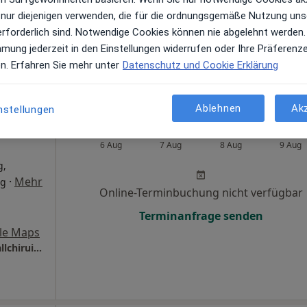
 nur diejenigen verwenden, die für die ordnungsgemäße Nutzung uns
Terminanfrage senden
erforderlich sind. Notwendige Cookies können nie abgelehnt werden.
s
mmung jederzeit in den Einstellungen widerrufen oder Ihre Präferenz
er
en. Erfahren Sie mehr unter
Datenschutz und Cookie Erklärung
Ablehnen
Ak
nstellungen
s
Heute
Morgen
Sa,
So,
6 Aug
7 Aug
8 Aug
9 Aug
g,
·
Mehr
rg
Online-Terminbuchung nicht verfügbar
Terminanfrage senden
le Maps
Main-Klinik und Praxis Ochsenfurt Abt. Unfallchiruirgie Fußchirurgie