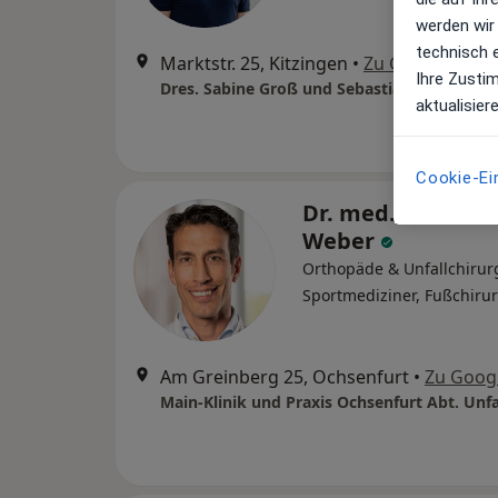
werden wir
technisch 
Marktstr. 25, Kitzingen
•
Zu Google Map
Ihre Zusti
Dres. Sabine Groß und Sebastian Straßburg
aktualisier
Cookie-Ei
Dr. med. Matthia
Weber
Orthopäde & Unfallchirur
Sportmediziner, Fußchiru
Am Greinberg 25, Ochsenfurt
•
Zu Goog