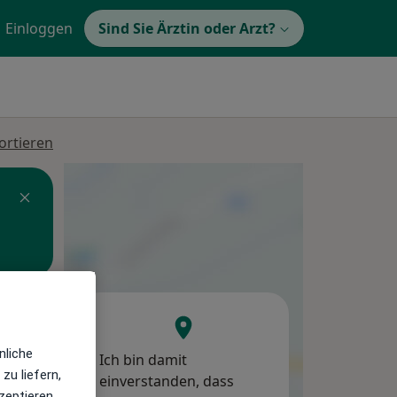
Einloggen
Sind Sie Ärztin oder Arzt?
ortieren
Mo,
Di,
Mi,
10 Aug
11 Aug
12 Aug
nliche
Ich bin damit
zu liefern,
einverstanden, dass
zeptieren,