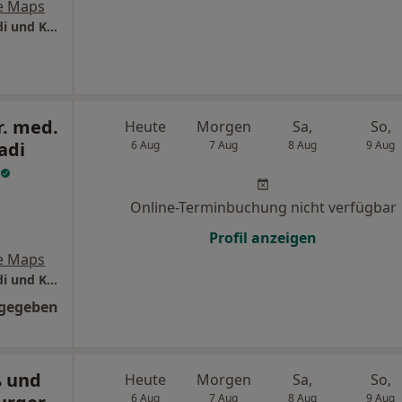
e Maps
Hausarztpraxis Dr. med. Mohammad Ahmadi und Kolleg:Innen
r. med.
Heute
Morgen
Sa,
So,
adi
6 Aug
7 Aug
8 Aug
9 Aug
Online-Terminbuchung nicht verfügbar
Profil anzeigen
e Maps
Hausarztpraxis Dr. med. Mohammad Ahmadi und Kolleg:Innen
ngegeben
ß und
Heute
Morgen
Sa,
So,
6 Aug
7 Aug
8 Aug
9 Aug