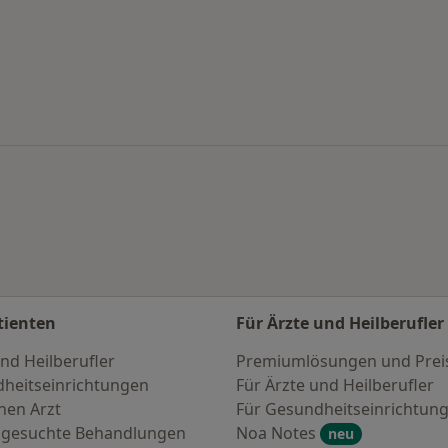
ntersuchung nach Stadt
tienten
Für Ärzte und Heilberufler
nd Heilberufler
Premiumlösungen und Prei
heitseinrichtungen
Für Ärzte und Heilberufler
nen Arzt
Für Gesundheitseinrichtun
 gesuchte Behandlungen
Noa Notes
neu