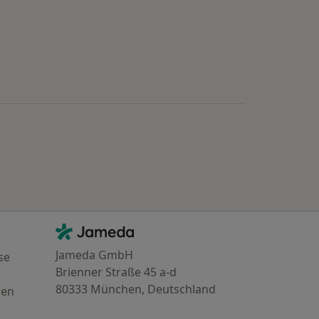
Kontakt
Jameda - Startseite
Jameda GmbH
se
Brienner Straße 45 a-d
80333 München, Deutschland
gen