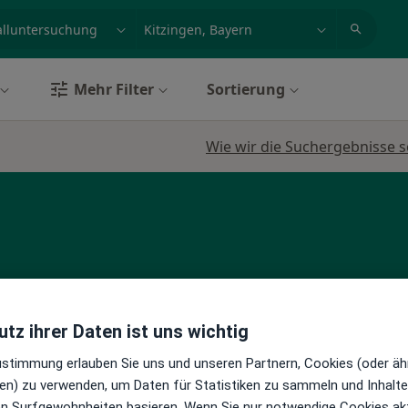
et, Erkrankung, Name
z.B. Berlin
Mehr Filter
Sortierung
Wie wir die Suchergebnisse s
Heute
Morgen
Sa,
So,
tz ihrer Daten ist uns wichtig
6 Aug
7 Aug
8 Aug
9 Aug
Zustimmung erlauben Sie uns und unseren Partnern, Cookies (oder äh
en) zu verwenden, um Daten für Statistiken zu sammeln und Inhalte 
Online-Terminbuchung nicht verfügbar
ren Surfgewohnheiten basieren. Wenn Sie nur notwendige Cookies ak