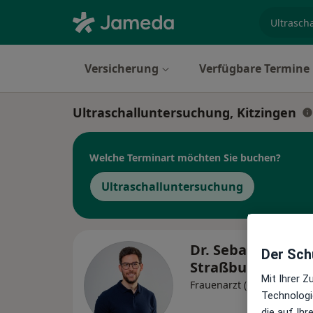
Fachgebi
Versicherung
Verfügbare Termine
Ultraschalluntersuchung, Kitzingen
Welche Terminart möchten Sie buchen?
Ultraschalluntersuchung
Dr. Sebastian
Der Schu
Straßburger
Mit Ihrer 
Frauenarzt (Gynäkologe)
Technologi
die auf Ih