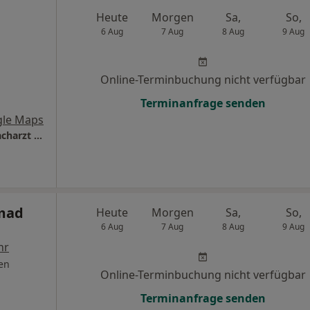
Heute
Morgen
Sa,
So,
6 Aug
7 Aug
8 Aug
9 Aug
Online-Terminbuchung nicht verfügbar
Terminanfrage senden
gle Maps
279_ Doc Steft Dr.med. Marc Hagemeister Facharzt für Allgemeinmedizin
mad
Heute
Morgen
Sa,
So,
6 Aug
7 Aug
8 Aug
9 Aug
hr
en
Online-Terminbuchung nicht verfügbar
Terminanfrage senden