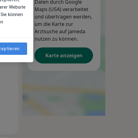
Daten durch Google
erer Website
Maps (USA) verarbeitet
 Sie können
und übertragen werden,
en
um die Karte zur
Arztsuche auf jameda
nutzen zu können.
zeptieren
Karte anzeigen
Mo,
Di,
Mi,
10 Aug
11 Aug
12 Aug