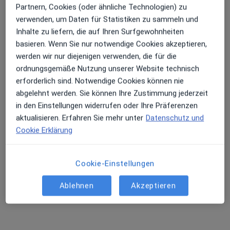
Partnern, Cookies (oder ähnliche Technologien) zu
verwenden, um Daten für Statistiken zu sammeln und
Inhalte zu liefern, die auf Ihren Surfgewohnheiten
basieren. Wenn Sie nur notwendige Cookies akzeptieren,
werden wir nur diejenigen verwenden, die für die
ordnungsgemäße Nutzung unserer Website technisch
erforderlich sind. Notwendige Cookies können nie
abgelehnt werden. Sie können Ihre Zustimmung jederzeit
in den Einstellungen widerrufen oder Ihre Präferenzen
Claudia Sievers
aktualisieren. Erfahren Sie mehr unter
Datenschutz und
·
Mehr
Frauenärztin (Gynäkologin), Homöopathin
Cookie Erklärung
503 Bewertungen
Cookie-Einstellungen
Zu Google
Sendlinger-Tor-Platz 10, München
•
Maps
Ablehnen
Akzeptieren
Ganzheitl. Frauenarzt-Zentrum München Dr. Villinger und Kollegen
Dieser Arzt bzw. diese Ärztin bietet keine Online-Terminbuchung an diesem Standort an.
Terminanfrage senden