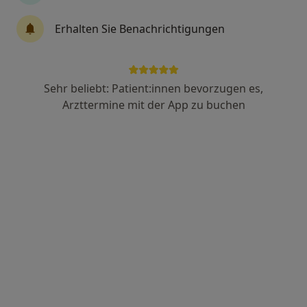
Erhalten Sie Benachrichtigungen
Dr. med. Konstantin Godin
·
Mehr
Urologe
226 Bewertungen
Sehr beliebt: Patient:innen bevorzugen es,
Arzttermine mit der App zu buchen
Adresse
Videosprechstunde
Zu Google
Georg-Alber-Str. 29, Schrobenhausen
•
Maps
Urologische Praxis Dr. med. Konstantin Godin, No scalpel-Vasektomiezentrum Neuburg-Schrobenhausen
Privatpraxis
Dieser Arzt bzw. diese Ärztin bietet keine Online-Terminbuchung an diesem Standort an.
Terminanfrage senden