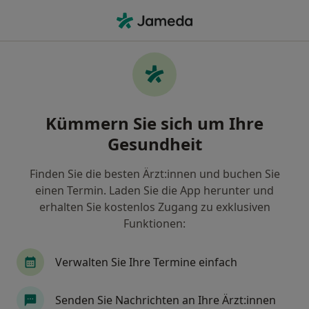
Ha
Ultraschalluntersuchung • Mais, Bayern
Filter & Sortierung
• 1
Zu Google Map
Ultraschalluntersuchung, Mais
Kümmern Sie sich um Ihre
Wie wir die Suchergebnisse sortieren
Gesundheit
Finden Sie die besten Ärzt:innen und buchen Sie
Welche Terminart möchten Sie buchen?
einen Termin. Laden Sie die App herunter und
Ultraschalluntersuchung
erhalten Sie kostenlos Zugang zu exklusiven
Funktionen:
Verwalten Sie Ihre Termine einfach
Senden Sie Nachrichten an Ihre Ärzt:innen