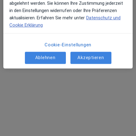
abgelehnt werden. Sie können Ihre Zustimmung jederzeit
in den Einstellungen widerrufen oder Ihre Präferenzen
aktualisieren. Erfahren Sie mehr unter
Datenschutz und
Cookie Erklärung
Frauenarztpraxis Julia Solotarevski
Cookie-Einstellungen
Nataliia Kaplun
Gemeinschaftspraxis
Ablehnen
Akzeptieren
103 Bewertungen
Schäferstr. 26, Unna
•
Zu Google Maps
Frauenarztpraxis Julia Solotarevski Nataliia Kaplun
Ultraschalluntersuchung
Kein Preis angegeben
Keine Online-Terminbuchung über jameda verfügbar
Profil anzeigen