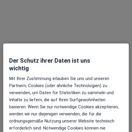
Julia Solotarevski
Frauenärztin (Gynäkologin)
57 Bewertungen
Der Schutz ihrer Daten ist uns
wichtig
Schäferstr. 26, Unna
•
Zu Google Maps
Mit Ihrer Zustimmung erlauben Sie uns und unseren
Frauenarztpraxis Julia Solotarevski Nataliia Kaplun
Partnern, Cookies (oder ähnliche Technologien) zu
verwenden, um Daten für Statistiken zu sammeln und
Dieser Arzt bzw. diese Ärztin bietet keine Online-Terminbuchung an diesem Standort an.
Inhalte zu liefern, die auf Ihren Surfgewohnheiten
Terminanfrage senden
basieren. Wenn Sie nur notwendige Cookies akzeptieren,
werden wir nur diejenigen verwenden, die für die
ordnungsgemäße Nutzung unserer Website technisch
erforderlich sind. Notwendige Cookies können nie