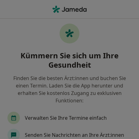
Ha
Ultraschalluntersuchung • Menden, Nordrhein-Westfalen
Filter & Sortierung
• 1
Zu Google Map
Ultraschalluntersuchung, Menden
Kümmern Sie sich um Ihre
Wie wir die Suchergebnisse sortieren
Gesundheit
Finden Sie die besten Ärzt:innen und buchen Sie
Welche Terminart möchten Sie buchen?
einen Termin. Laden Sie die App herunter und
Ultraschalluntersuchung
erhalten Sie kostenlos Zugang zu exklusiven
Funktionen:
Verwalten Sie Ihre Termine einfach
Senden Sie Nachrichten an Ihre Ärzt:innen