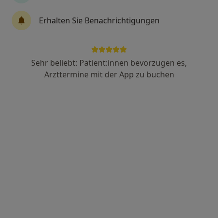
Erhalten Sie Benachrichtigungen
Dr. med. Ulrich Leyendecker
·
Mehr
Allgemeinmediziner, Phlebologe
50 Bewertungen
Sehr beliebt: Patient:innen bevorzugen es,
Arzttermine mit der App zu buchen
Adresse
Videosprechstunde
Baustr. 2 a, Menden
•
Zu Google Maps
Privatpraxis Dr.med. Ulrich Leyendecker Facharzt für Allgemeinmedizin
Privatpraxis
Dieser Arzt bzw. diese Ärztin bietet keine Online-Terminbuchung an diesem Standort an.
Terminanfrage senden