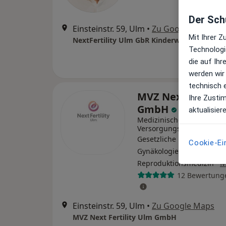
Der Schu
Einsteinstr. 59, Ulm
•
Zu Google Maps
Mit Ihrer 
NextFertility Ulm GbR Kinderwunsch-MVZ 
Technologi
die auf Ih
werden wir
technisch 
MVZ Next Fertili
Ihre Zusti
GmbH
aktualisier
Medizinisches
Versorgungszentrum
Gesetzliche Krankenkasse
Cookie-Ei
Gynäkologie,
·
M
Reproduktionsmedizin
12 Bewertung
Einsteinstr. 59, Ulm
•
Zu Google Maps
MVZ Next Fertility Ulm GmbH