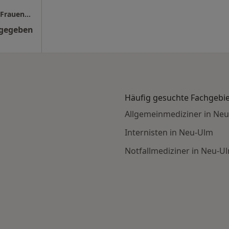
Praxis Ann Kristin Domhöver Fachärztin für Frauenheilkunde und Geburtshilfe
ngegeben
Häufig gesuchte Fachgebi
Allgemeinmediziner in Ne
Internisten in Neu-Ulm
Notfallmediziner in Neu-U
ntersuchung nach Stadt