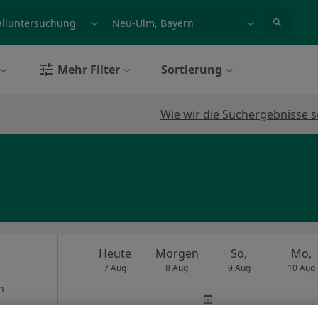
et, Erkrankung, Name
z.B. Berlin
Mehr Filter
Sortierung
Wie wir die Suchergebnisse s
Heute
Morgen
So,
Mo,
7 Aug
8 Aug
9 Aug
10 Aug
n
Online-Terminbuchung nicht verfügbar