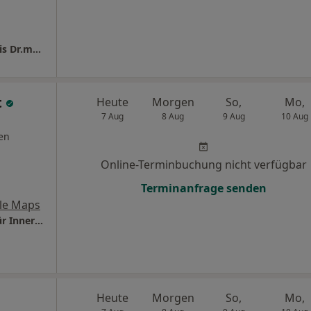
Orthopädisch Rheumatologische Privatpraxis Dr.med. Klaus Arnold und Dipl.-Med. Silke Arnold
t
Heute
Morgen
So,
Mo,
7 Aug
8 Aug
9 Aug
10 Aug
en
Online-Terminbuchung nicht verfügbar
Terminanfrage senden
le Maps
Praxis Dr.med. Stefan Thamasett Facharzt für Innere Medizin
Heute
Morgen
So,
Mo,