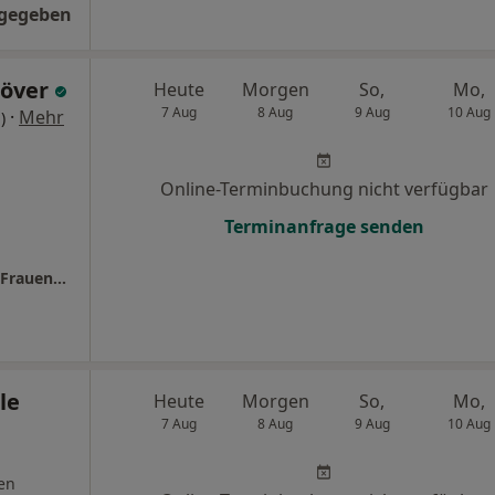
ngegeben
höver
Heute
Morgen
So,
Mo,
7 Aug
8 Aug
9 Aug
10 Aug
·
Mehr
)
Online-Terminbuchung nicht verfügbar
Terminanfrage senden
Praxis Ann Kristin Domhöver Fachärztin für Frauenheilkunde und Geburtshilfe
le
Heute
Morgen
So,
Mo,
7 Aug
8 Aug
9 Aug
10 Aug
en