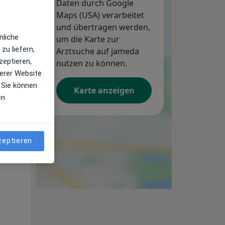
Daten durch Google
Maps (USA) verarbeitet
und übertragen werden,
nliche
um die Karte zur
zu liefern,
Arztsuche auf jameda
zeptieren,
nutzen zu können.
erer Website
 Sie können
Karte anzeigen
Di,
Mi,
Do,
en
11 Aug
12 Aug
13 Aug
zeptieren