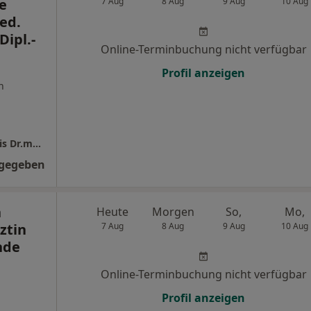
e
7 Aug
8 Aug
9 Aug
10 Aug
ed.
Dipl.-
Online-Terminbuchung nicht verfügbar
Profil anzeigen
n
Orthopädisch Rheumatologische Privatpraxis Dr.med. Klaus Arnold und Dipl.-Med. Silke Arnold
ngegeben
n
Heute
Morgen
So,
Mo,
ztin
7 Aug
8 Aug
9 Aug
10 Aug
nde
Online-Terminbuchung nicht verfügbar
Profil anzeigen