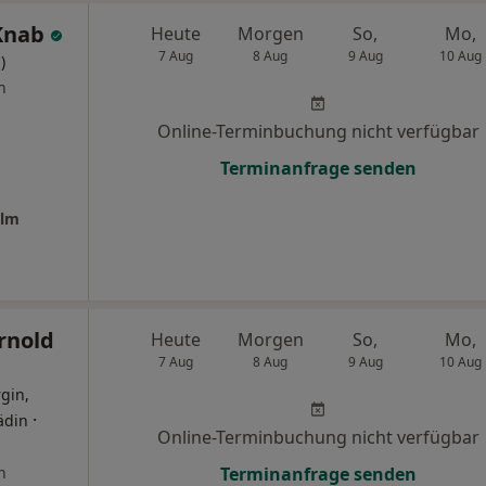
 Knab
Heute
Morgen
So,
Mo,
7 Aug
8 Aug
9 Aug
10 Aug
)
n
Online-Terminbuchung nicht verfügbar
Terminanfrage senden
Ulm
Arnold
Heute
Morgen
So,
Mo,
7 Aug
8 Aug
9 Aug
10 Aug
gin,
·
ädin
Online-Terminbuchung nicht verfügbar
n
Terminanfrage senden