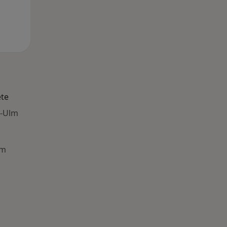
ete
u-Ulm
lm