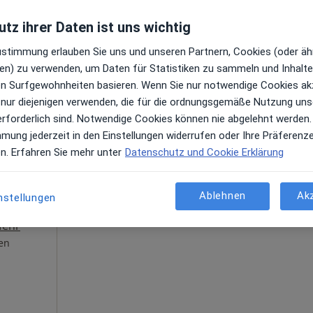
Terminanfrage senden
tz ihrer Daten ist uns wichtig
Zustimmung erlauben Sie uns und unseren Partnern, Cookies (oder äh
Ulm
en) zu verwenden, um Daten für Statistiken zu sammeln und Inhalte 
ren Surfgewohnheiten basieren. Wenn Sie nur notwendige Cookies ak
 nur diejenigen verwenden, die für die ordnungsgemäße Nutzung uns
erforderlich sind. Notwendige Cookies können nie abgelehnt werden.
ty Ulm
Heute
Morgen
So,
Mo,
mmung jederzeit in den Einstellungen widerrufen oder Ihre Präferenz
7 Aug
8 Aug
9 Aug
10 Aug
en. Erfahren Sie mehr unter
Datenschutz und Cookie Erklärung
,
Online-Terminbuchung nicht verfügbar
Ablehnen
Ak
nstellungen
Profil anzeigen
ehr
en