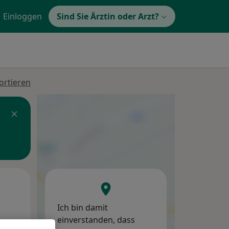
Einloggen
Sind Sie Ärztin oder Arzt?
ortieren
Di,
Mi,
Do,
11 Aug
12 Aug
13 Aug
Ich bin damit
einverstanden, dass