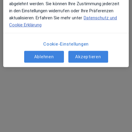
abgelehnt werden. Sie können Ihre Zustimmung jederzeit
in den Einstellungen widerrufen oder Ihre Präferenzen
aktualisieren. Erfahren Sie mehr unter
Datenschutz und
Cookie Erklärung
Dr. med. Ulrike Hünniger
Frauenärztin (Gynäkologin)
Cookie-Einstellungen
17 Bewertungen
Ablehnen
Akzeptieren
Begonienstr.4 , Neubrandenburg
•
Zu Google Maps
Praxis Dr.med. Ulrike. Hünniger Fachärztin für Frauenheilkunde und Geburtshilfe
Dieser Arzt bzw. diese Ärztin bietet keine Online-Terminbuchung an diesem Standort an.
Terminanfrage senden