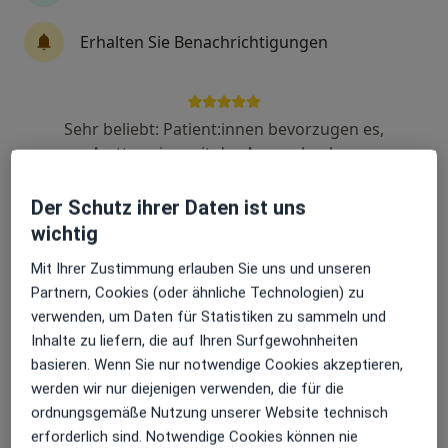
Erhalten Sie Benachrichtigungen
Dr. med. Katrin Viebke
Internistin, Gastroenterologin, Chirotherapeutin
Sehr beliebt: Patient:innen bevorzugen es,
27 Bewertungen
Arzttermine mit der App zu buchen
Der Schutz ihrer Daten ist uns
Zu Google
An der Marienkirche 2, Neubrandenburg
•
wichtig
Maps
Praxis Dr.med. Katrin Viebke Fachärztin für Innere Medizin
Mit Ihrer Zustimmung erlauben Sie uns und unseren
Dieser Arzt bzw. diese Ärztin bietet keine Online-Terminbuchung an diesem Standort an.
Partnern, Cookies (oder ähnliche Technologien) zu
verwenden, um Daten für Statistiken zu sammeln und
Terminanfrage senden
Inhalte zu liefern, die auf Ihren Surfgewohnheiten
basieren. Wenn Sie nur notwendige Cookies akzeptieren,
werden wir nur diejenigen verwenden, die für die
ordnungsgemäße Nutzung unserer Website technisch
erforderlich sind. Notwendige Cookies können nie