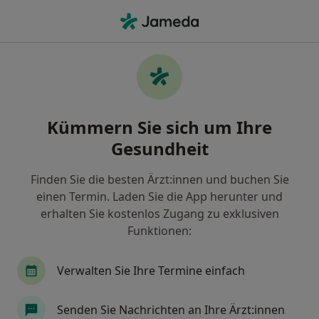
Ha
Ultraschalluntersuchung • Neubrandenburg, Mecklenburg-Vorpommern
Filter & Sortierung
• 1
Zu Google Map
Ultraschalluntersuchung,
Kümmern Sie sich um Ihre
Neubrandenburg
Gesundheit
Wie wir die Suchergebnisse sortieren
Finden Sie die besten Ärzt:innen und buchen Sie
einen Termin. Laden Sie die App herunter und
Welche Terminart möchten Sie buchen?
erhalten Sie kostenlos Zugang zu exklusiven
Ultraschalluntersuchung
Funktionen:
Verwalten Sie Ihre Termine einfach
Senden Sie Nachrichten an Ihre Ärzt:innen