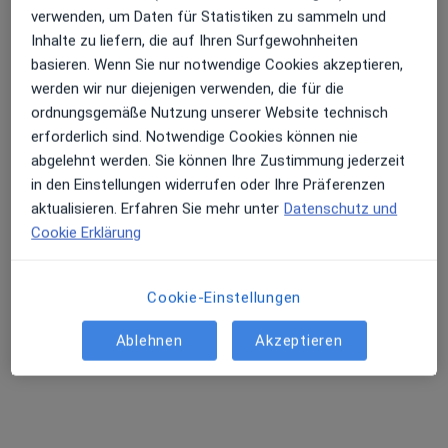
verwenden, um Daten für Statistiken zu sammeln und
Inhalte zu liefern, die auf Ihren Surfgewohnheiten
basieren. Wenn Sie nur notwendige Cookies akzeptieren,
werden wir nur diejenigen verwenden, die für die
ordnungsgemäße Nutzung unserer Website technisch
erforderlich sind. Notwendige Cookies können nie
abgelehnt werden. Sie können Ihre Zustimmung jederzeit
in den Einstellungen widerrufen oder Ihre Präferenzen
Prof. Dr. med. Nils A. Krämer
aktualisieren. Erfahren Sie mehr unter
Datenschutz und
Cookie Erklärung
Radiologe
201 Bewertungen
Cookie-Einstellungen
Plange Mühle 4, Düsseldorf
•
Zu Google Maps
Ablehnen
Akzeptieren
Radiologie Düsseldorf ::::: Privatpraxis am Medienhafen
Privatpraxis
Dieser Arzt bzw. diese Ärztin bietet keine Online-Terminbuchung an diesem Standort an.