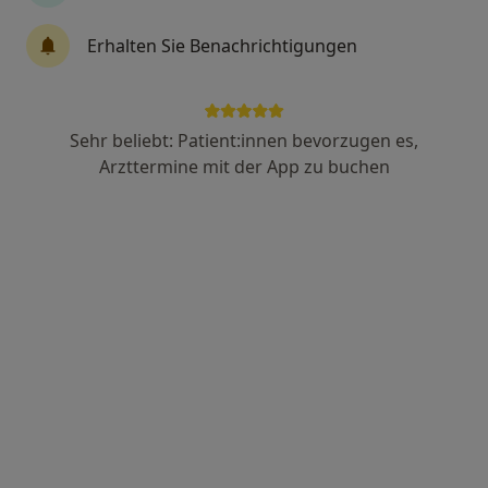
Erhalten Sie Benachrichtigungen
Norbert Lüttringhaus
Kinder- und Jugendarzt
174 Bewertungen
Sehr beliebt: Patient:innen bevorzugen es,
Arzttermine mit der App zu buchen
Adresse
Videosprechstunde
Berliner Allee 56, Düsseldorf
•
Zu Google Maps
Privatarztpraxis Lüttringhaus
Dieser Arzt bzw. diese Ärztin bietet keine Online-Terminbuchung an diesem Standort an.
Terminanfrage senden