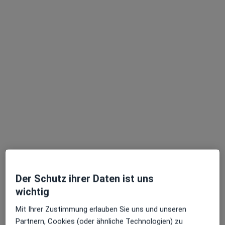
Dr. med. Schamim Schahab
Kardiologin, Angiologin, Hämostaseologin
21 Bewertungen
Pariser Str. 89, Düsseldorf
•
Zu Google Maps
RKM740 - Praxis f. Kardiologie Angiologie u. Hämostaseologie Dr.med. Schamim Schahab
Der Schutz ihrer Daten ist uns
Privatpraxis
wichtig
Dieser Arzt bzw. diese Ärztin bietet keine Online-Terminbuchung an diesem Standort an.
Mit Ihrer Zustimmung erlauben Sie uns und unseren
Terminanfrage senden
Partnern, Cookies (oder ähnliche Technologien) zu