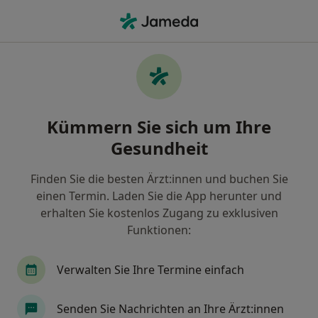
Ha
Ultraschalluntersuchung • Neuss, Nordrhein-Westfalen
Filter & Sortierung
• 1
Zu Google Map
Ultraschalluntersuchung, Neuss
Kümmern Sie sich um Ihre
Wie wir die Suchergebnisse sortieren
Gesundheit
Finden Sie die besten Ärzt:innen und buchen Sie
Welche Terminart möchten Sie buchen?
einen Termin. Laden Sie die App herunter und
Ultraschalluntersuchung
erhalten Sie kostenlos Zugang zu exklusiven
Funktionen:
Verwalten Sie Ihre Termine einfach
Senden Sie Nachrichten an Ihre Ärzt:innen