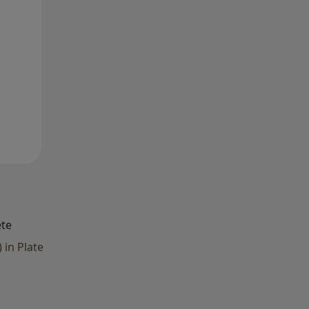
10 Aug
11 Aug
12 Aug
ete
 in Plate