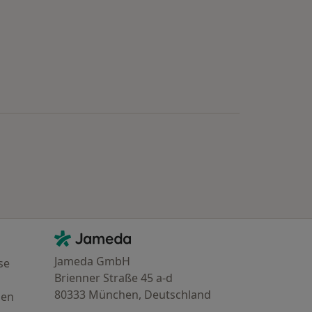
Kontakt
Jameda - Startseite
Jameda GmbH
se
Brienner Straße 45 a-d
80333 München, Deutschland
gen