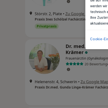
die auf Ih
werden wir
technisch 
Störstr. 2, Plate
•
Zu Google Maps
Ihre Zusti
aktualisier
Privatpraxis
Cookie-Ei
Dr. med. Gunda L
Krämer
Frauenärztin (Gynäkologin
20 Bewertung
Helenenstr. 4, Schwerin
•
Zu Google Ma