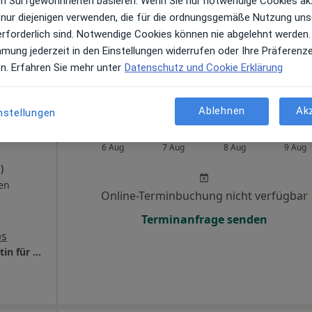
ren Surfgewohnheiten basieren. Wenn Sie nur notwendige Cookies ak
 nur diejenigen verwenden, die für die ordnungsgemäße Nutzung uns
Telefonnummer anzeigen
erforderlich sind. Notwendige Cookies können nie abgelehnt werden.
mmung jederzeit in den Einstellungen widerrufen oder Ihre Präferenz
Praxis Ines Schölzel Fachärztin für Frauenheilkunde und Geburtshilfe
en. Erfahren Sie mehr unter
Datenschutz und Cookie Erklärung
Ablehnen
Ak
nstellungen
inge-
Heute
Morgen
Sa,
So,
6 Aug
7 Aug
8 Aug
9 Aug
)
en
Online-Terminbuchung nicht verfügbar
Terminanfrage senden
ps
Praxis Dr.med. Gunda Linge-Krämer Fachärztin für Frauenheilkunde und Geburtshilfe