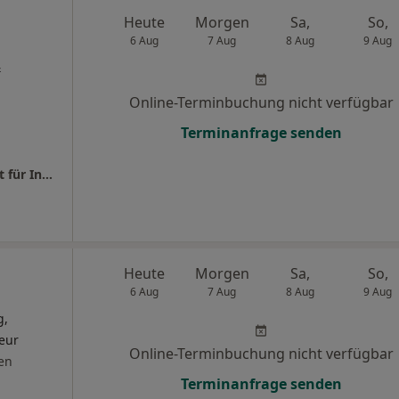
Heute
Morgen
Sa,
So,
6 Aug
7 Aug
8 Aug
9 Aug
&
Online-Terminbuchung nicht verfügbar
Terminanfrage senden
Praxis Dr.med. Markus Nonnemann Facharzt für Innere Medizin
Heute
Morgen
Sa,
So,
6 Aug
7 Aug
8 Aug
9 Aug
g,
eur
Online-Terminbuchung nicht verfügbar
en
Terminanfrage senden