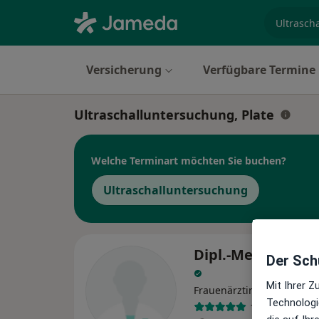
Fachgebi
Versicherung
Verfügbare Termine
Ultraschalluntersuchung, Plate
Welche Terminart möchten Sie buchen?
Ultraschalluntersuchung
Dipl.-Med. Ines S
Der Schu
Mit Ihrer 
Frauenärztin (Gynäkologin
Technologi
12 Bewertung