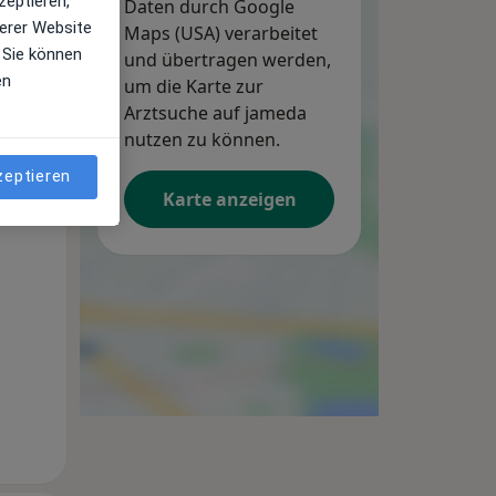
zeptieren,
Daten durch Google
erer Website
Maps (USA) verarbeitet
 Sie können
und übertragen werden,
en
um die Karte zur
Arztsuche auf jameda
nutzen zu können.
zeptieren
Karte anzeigen
Mo,
Di,
Mi,
10 Aug
11 Aug
12 Aug