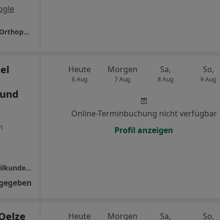
ogle
Praxis Dr.med. Frank Kämmler Facharzt für Orthopädie
el
Heute
Morgen
Sa,
So,
6 Aug
7 Aug
8 Aug
9 Aug
 und
Online-Terminbuchung nicht verfügbar
n
Profil anzeigen
Praxis Ines Schölzel Fachärztin für Frauenheilkunde und Geburtshilfe
ngegeben
 Oelze
Heute
Morgen
Sa,
So,