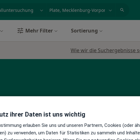
et, Erkrankung, Name
z.B. Berlin
Mehr Filter
Sortierung
Wie wir die Suchergebnisse s
chölzel
Heute
Morgen
Sa,
So,
tz ihrer Daten ist uns wichtig
6 Aug
7 Aug
8 Aug
9 Aug
Zustimmung erlauben Sie uns und unseren Partnern, Cookies (oder äh
)
en) zu verwenden, um Daten für Statistiken zu sammeln und Inhalte 
en
Online-Terminbuchung nicht verfügbar