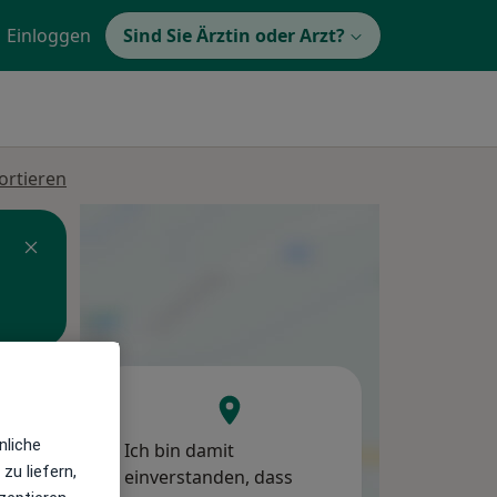
Einloggen
Sind Sie Ärztin oder Arzt?
ortieren
Mo,
Di,
Mi,
10 Aug
11 Aug
12 Aug
nliche
Ich bin damit
zu liefern,
einverstanden, dass