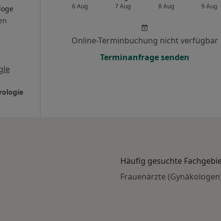
6 Aug
7 Aug
8 Aug
9 Aug
loge
en
Online-Terminbuchung nicht verfügbar
Terminanfrage senden
gle
rologie
Häufig gesuchte Fachgebi
Frauenärzte (Gynäkologen)