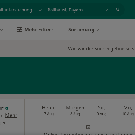
et, Erkrankung, Name
z.B. Berlin
Mehr Filter
Sortierung
Wie wir die Suchergebnisse s
er
Heute
Morgen
So,
Mo,
7 Aug
8 Aug
9 Aug
10 Aug
·
Mehr
)
gen
Online-Terminbuchung nicht verfügbar