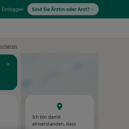
Einloggen
Sind Sie Ärztin oder Arzt?
ortieren
Di,
Mi,
Do,
11 Aug
12 Aug
13 Aug
Ich bin damit
einverstanden, dass