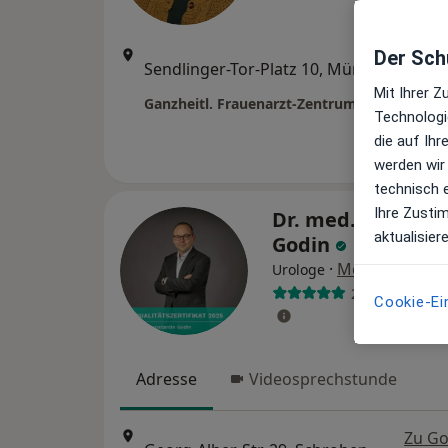
Der Schu
Zu Go
Sendlinger-Tor-Platz 10, München
•
Maps
Mit Ihrer 
Technologi
die auf Ih
werden wir
technisch 
Ihre Zusti
Dr. med. Konstan
aktualisier
Godin
·
Mehr
Urologe
225 Bewertun
Cookie-Ei
Adresse
Videosprechstunde
Zu Go