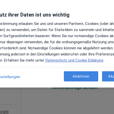
Terminanfrage senden
tz ihrer Daten ist uns wichtig
ogle
Zustimmung erlauben Sie uns und unseren Partnern, Cookies (oder äh
Ganzheitl. Frauenarzt-Zentrum München Dr. Villinger und Kollegen
en) zu verwenden, um Daten für Statistiken zu sammeln und Inhalte 
ren Surfgewohnheiten basieren. Wenn Sie nur notwendige Cookies ak
 nur diejenigen verwenden, die für die ordnungsgemäße Nutzung uns
erforderlich sind. Notwendige Cookies können nie abgelehnt werden.
mmung jederzeit in den Einstellungen widerrufen oder Ihre Präferenz
tin
Heute
Morgen
So,
Mo,
en. Erfahren Sie mehr unter
Datenschutz und Cookie Erklärung
7 Aug
8 Aug
9 Aug
10 Aug
gen
Ablehnen
Ak
nstellungen
Online-Terminbuchung nicht verfügbar
Terminanfrage senden
ogle