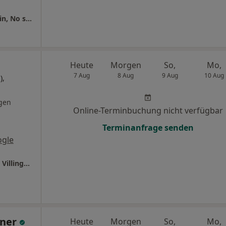
Urologische Praxis Dr. med. Konstantin Godin, No scalpel-Vasektomiezentrum Neuburg-Schrobenhausen
Heute
Morgen
So,
Mo,
7 Aug
8 Aug
9 Aug
10 Aug
),
gen
Online-Terminbuchung nicht verfügbar
Terminanfrage senden
ogle
Ganzheitl. Frauenarzt-Zentrum München Dr. Villinger und Kollegen
hner
Heute
Morgen
So,
Mo,