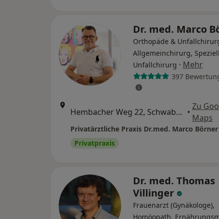
Dr. med. Marco B
Orthopäde & Unfallchirur
Allgemeinchirurg, Speziel
·
Mehr
Unfallchirurg
397 Bewertun
Zu Goo
Hembacher Weg 22, Schwabach
•
Maps
Privatpraxis
Dr. med. Thomas
Villinger
Frauenarzt (Gynäkologe),
Homöopath, Ernährungsm