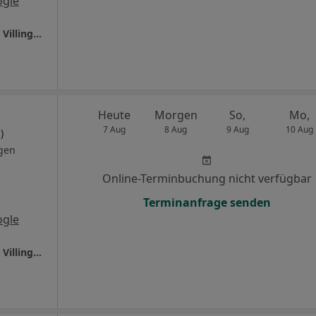
ogle
Ganzheitl. Frauenarzt-Zentrum München Dr. Villinger und Kollegen
Heute
Morgen
So,
Mo,
7 Aug
8 Aug
9 Aug
10 Aug
)
gen
Online-Terminbuchung nicht verfügbar
Terminanfrage senden
ogle
Ganzheitl. Frauenarzt-Zentrum München Dr. Villinger und Kollegen