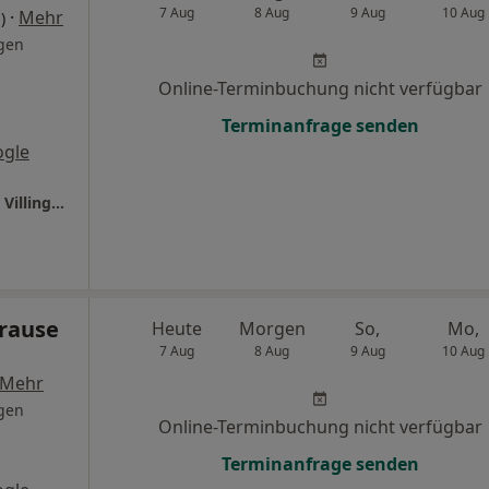
7 Aug
8 Aug
9 Aug
10 Aug
·
Mehr
)
gen
Online-Terminbuchung nicht verfügbar
Terminanfrage senden
ogle
Ganzheitl. Frauenarzt-Zentrum München Dr. Villinger und Kollegen
Krause
Heute
Morgen
So,
Mo,
7 Aug
8 Aug
9 Aug
10 Aug
Mehr
gen
Online-Terminbuchung nicht verfügbar
Terminanfrage senden