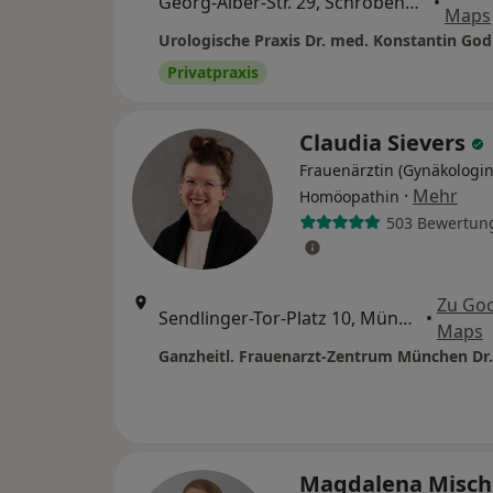
Georg-Alber-Str. 29, Schrobenhausen
•
Maps
Privatpraxis
Claudia Sievers
Frauenärztin (Gynäkologin
·
Mehr
Homöopathin
503 Bewertun
Zu Go
Sendlinger-Tor-Platz 10, München
•
Maps
Magdalena Misc