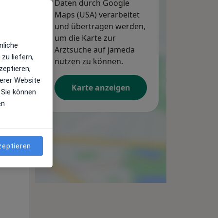
Daten durch Google
Maps (USA) verarbeitet
und übertragen werden,
um die Karte zur
nliche
Arztsuche auf jameda
zu liefern,
nutzen zu können.
zeptieren,
erer Website
Karte anzeigen
 Sie können
en
Di,
Mi,
Do,
11 Aug
12 Aug
13 Aug
zeptieren