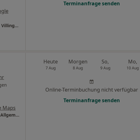
Terminanfrage senden
ogle
Ganzheitl. Frauenarzt-Zentrum München Dr. Villinger und Kollegen
Heute
Morgen
So,
Mo,
7 Aug
8 Aug
9 Aug
10 Aug
hr
gen
Online-Terminbuchung nicht verfügbar
Terminanfrage senden
e Maps
Praxis Dr.med. Jochen Drechsel Facharzt für Allgemeinmedizin