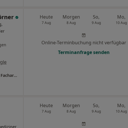
örner
Heute
Morgen
So,
Mo,
7 Aug
8 Aug
9 Aug
10 Aug
g,
ler
Online-Terminbuchung nicht verfügbar
gen
Terminanfrage senden
gle
Privatärztliche Praxis Dr.med. Marco Börner Facharzt für Orthopädie, Unfallchirurgie, Chirurgie und Notfallmedizin
Heute
Morgen
So,
Mo,
7 Aug
8 Aug
9 Aug
10 Aug
ediziner