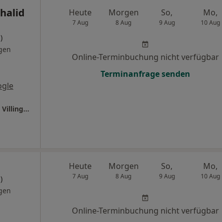
halid
Heute
Morgen
So,
Mo,
7 Aug
8 Aug
9 Aug
10 Aug
)
gen
Online-Terminbuchung nicht verfügbar
Terminanfrage senden
ogle
Ganzheitl. Frauenarzt-Zentrum München Dr. Villinger und Kollegen
Heute
Morgen
So,
Mo,
7 Aug
8 Aug
9 Aug
10 Aug
)
gen
Online-Terminbuchung nicht verfügbar